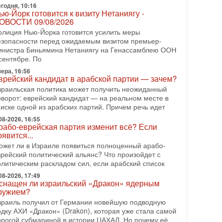
еряет последних союзников. Путин - псих!
годня, 10:16
ью-Йорк готовится к визиту Нетаниягу -
 эфире ITON-TV доктор Эльдар Намазов , историк,
ОВОСТИ 09/08/2026
олитолог, в прошлом – помощник Президента
зербайджана Гейдара Алиева . Ведет программу
олиция Нью-Йорка готовится усилить меры
лександр
езопасности перед ожидаемым визитом премьер-
инистра Биньямина Нетаниягу на Генассамблею ООН
08-2026, 11:09
сентябре. По
ыборы в Израиле в опасности?! ШАБАК
ормирует спецотдел
ера, 16:56
врейский кандидат в арабской партии — зачем?
 этом выпуске мы разбираем одну из самых тревожных
зраильская политика может получить неожиданный
м израильской политики. Известно, что израильская
оворот: еврейский кандидат — на реальном месте в
лужба общей безопасности (ШАБАК) создала
писке одной из арабских партий. Причем речь идет
08-2026, 08:32
08-2026, 16:55
рамп и Иран: последний шанс - НОВОСТИ
рабо-еврейская партия изменит всё? Если
3/08/2026
оявится...
резидент США Дональд Трамп объявил о
ожет ли в Израиле появиться полноценный арабо-
озобновлении переговоров с Ираном, но Тегеран пока
врейский политический альянс? Что произойдет с
 подтвердил готовность к диалогу. По словам
олитическим раскладом сил, если арабский список
мериканского
08-2026, 17:49
08-2026, 08:42
снащен ли израильский «Дракон» ядерным
рамп отменил удар по Ирану - НОВОСТИ
ружием?
2/08/2026
зраиль получил от Германии новейшую подводную
резидент США Дональд Трамп сегодня заявил об
одку АХИ «Дракон» (Drakon), которая уже стала самой
тмене подготовленного удара по Ирану после
орогой субмариной в истории ЦАХАЛ. Но почему её