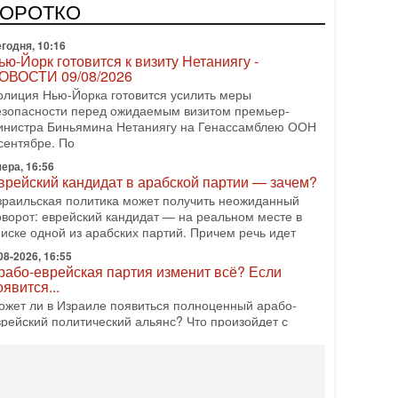
редстоящие выборы могут быть сфальсифицированы,
КОРОТКО
х проведение сорвано, а итоговые результаты
годня, 10:16
ью-Йорк готовится к визиту Нетаниягу -
ОВОСТИ 09/08/2026
олиция Нью-Йорка готовится усилить меры
езопасности перед ожидаемым визитом премьер-
инистра Биньямина Нетаниягу на Генассамблею ООН
сентябре. По
ера, 16:56
врейский кандидат в арабской партии — зачем?
зраильская политика может получить неожиданный
оворот: еврейский кандидат — на реальном месте в
писке одной из арабских партий. Причем речь идет
08-2026, 16:55
рабо-еврейская партия изменит всё? Если
оявится...
ожет ли в Израиле появиться полноценный арабо-
врейский политический альянс? Что произойдет с
олитическим раскладом сил, если арабский список
08-2026, 17:49
снащен ли израильский «Дракон» ядерным
ружием?