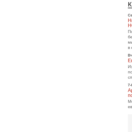
п
и
Се
Н
Н
П
б
м
в 
Вч
Е
И
п
с
7-
А
п
М
е
п
6-
О
о