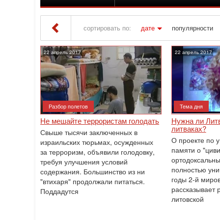
сортировать по:
дате
популярности
Iton TV
» Материалы за 22.04.2017
22 апрель 2017
22 апрель 2017
Разбор полетов
Тема дня
Не мешайте террористам голодать
Нужна ли Лит
литваках?
Свыше тысячи заключенных в
О проекте по 
израильских тюрьмах, осужденных
памяти о "циви
за ‎терроризм, объявили голодовку,
ортодоксальны
требуя улучшения условий
полностью уни
‎содержания. Большинство из ни
годы 2-й миро
"втихаря" продолжали питаться.
рассказывает 
Поддадутся
литовской