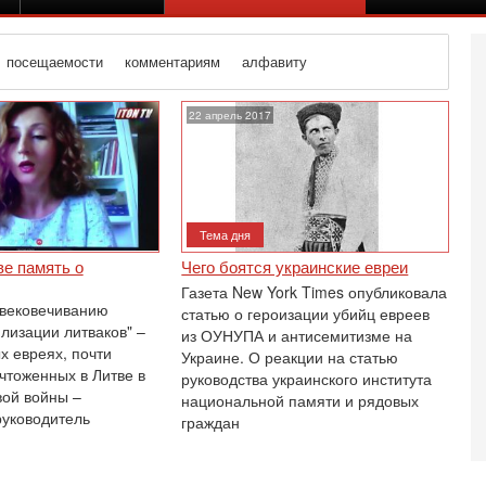
посещаемости
комментариям
алфавиту
22 апрель 2017
Тема дня
ве память о
Чего боятся украинские евреи
Газета New York Times опубликовала
увековечиванию
статью о героизации убийц евреев
лизации литваков" –
из ОУНУПА и антисемитизме на
х евреях, почти
Украине. О реакции на статью
чтоженных в Литве в
руководства украинского института
вой войны –
национальной памяти и рядовых
руководитель
граждан
Се
К
В