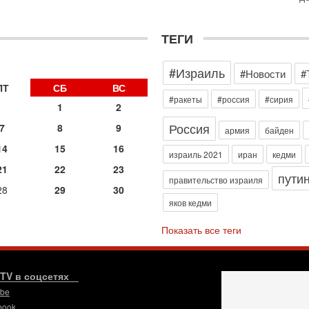
о
с
1-
ТЕГИ
«
р
#Израиль
Г
#Новости
#
м
ПТ
СБ
ВС
в
#ракеты
#россия
#сирия
1
2
31
Россия
Т
7
8
9
армия
байден
м
14
15
16
Н
израиль 2021
иран
кедми
Н
21
22
23
пути
о
правительство израиля
28
29
30
31
яков кедми
И
х
Показать все теги
В
э
М
.TV в соцсетях
31
Б
ube
3
book