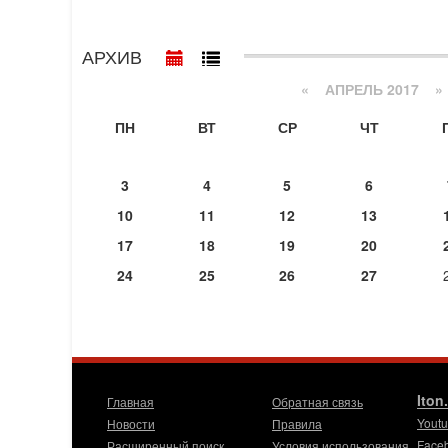
АРХИВ
«
АПРЕЛЬ 2017
»
ПН
ВТ
СР
ЧТ
3
4
5
6
10
11
12
13
17
18
19
20
24
25
26
27
Iton
Главная
Обратная связь
Yout
Новости
Правила
Face
Расширенный поиск
Условия использования