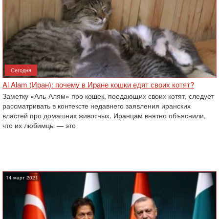
Сегодня
Al Alam (Иран): почему в Иране кошки едят своих котят?
Заметку «Аль-Алям» про кошек, поедающих своих котят, следует
рассматривать в контексте недавнего заявления иранских
властей про домашних животных. Иранцам внятно объяснили,
что их любимцы — это
14 март 2021