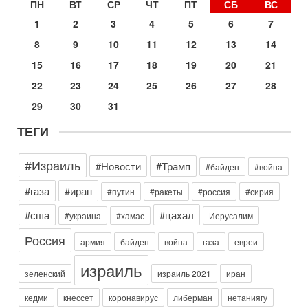
ПН
ВТ
СР
ЧТ
ПТ
СБ
ВС
30-07-2026, 16:54
1
2
3
4
5
6
7
Покупатель авиакомпании «Аркия» намерен
запретить полеты по субботам!
8
9
10
11
12
13
14
Вокруг возможной продажи авиакомпании «Аркия»
разгорается громкий конфликт.
15
16
17
18
19
20
21
30-07-2026, 08:16
22
23
24
25
26
27
28
Трамп готовит удар по Ирану - НОВОСТИ 30/07/2026
29
30
31
Президент США Дональд Трамп сегодня рассматривает
возможность масштабной военной операции против Ирана
ТЕГИ
после ракетной атаки на американскую базу в
Вчера, 16:55
Арабо-еврейская партия изменит всё? Если
#Израиль
#Новости
#Трамп
#байден
#война
появится...
Может ли в Израиле появиться полноценный арабо-
#газа
#иран
#путин
#ракеты
#россия
#сирия
еврейский политический альянс? Что произойдет с
политическим раскладом сил, если арабский список
#сша
#цахал
#украина
#хамас
Иерусалим
6-08-2026, 17:49
Россия
армия
байден
война
газа
евреи
Оснащен ли израильский «Дракон» ядерным
оружием?
израиль
Израиль получил от Германии новейшую подводную лодку
зеленский
израиль 2021
иран
АХИ «Дракон» (Drakon), которая уже стала самой дорогой
субмариной в истории ЦАХАЛ. Но почему её
кедми
кнессет
коронавирус
либерман
нетаниягу