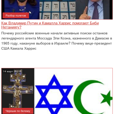
Разбор полетов
Как Владимир Путин и Камалла Харрис помогают Биби
Нетаниягу?
Почему российские военные начали активные поиски останков
легендарного агента Моссада Эли Коэна, казненного в Дамаске в
1965 году, накануне выборов в Израиле? Почему вице-президент
США Камала Харрис
14 март 2021
Черным по белому