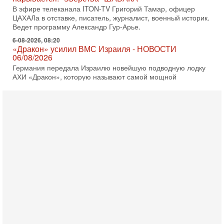
ЦАХАЛа в отставке, писатель, журналист, военный историк.
Ведет программу Александр Гур-Арье.
6-08-2026, 08:20
«Дракон» усилил ВМС Израиля - НОВОСТИ
06/08/2026
Германия передала Израилю новейшую подводную лодку
АХИ «Дракон», которую называют самой мощной
субмариной на Ближнем Востоке. Передача прошла на
5-08-2026, 18:16
Сколько ещё Нетаниягу продержится у власти?
«Нетаниягу вечен?» — почему предстоящие выборы в
Израиле могут стать самыми интригующими? Биньямин
Нетаниягу снова уверенно заявляет, что победа на
5-08-2026, 08:51
Трамп пригрозил Ирану ударом - НОВОСТИ
05/08/2026
Президент США Дональд Трамп сегодня заявил, что
Ормузский пролив может быть открыт «очень скоро». По
его словам, если этого не произойдет, Иран ждет
4-08-2026, 20:08
Трамп выбирает подходящий момент для удара!
Украину никогда не примут в НАТО