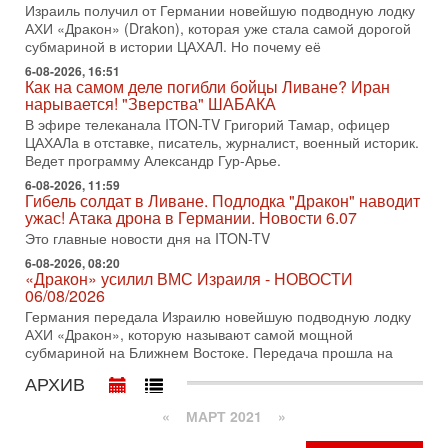
Израиль получил от Германии новейшую подводную лодку
Тайны закрытых дверей: о чём на самом деле
АХИ «Дракон» (Drakon), которая уже стала самой дорогой
молчат Трамп и Нетаньяху?
субмариной в истории ЦАХАЛ. Но почему её
Недавний визит премьер-министра Израиля Биньямина
Нетаньяху в США и его встреча с Дональдом Трампом
6-08-2026, 16:51
Как на самом деле погибли бойцы Ливане? Иран
оставили больше вопросов, чем ответов. Полная
нарывается! "Зверства" ШАБАКА
31-07-2026, 15:18
В эфире телеканала ITON-TV Григорий Тамар, офицер
Иран готовит покушение на Нетаниягу! Трамп не
ЦАХАЛа в отставке, писатель, журналист, военный историк.
хочет эскалации, но КСИР готовит взрыв!
Ведет программу Александр Гур-Арье.
В эфире телеканала ITON-TV СЕРГЕЙ МИГДАЛЬ, эксперт
6-08-2026, 11:59
по вопросам безопасности, офицер запаса
Гибель солдат в Ливане. Подлодка "Дракон" наводит
Международного управления полиции Израиля, автор
ужас! Атака дрона в Германии. Новости 6.07
31-07-2026, 09:02
Это главные новости дня на ITON-TV
Битва за разоружение ХАМАСа - НОВОСТИ
6-08-2026, 08:20
31/07/2026
«Дракон» усилил ВМС Израиля - НОВОСТИ
Сегодня президент США Дональд Трамп заявил о
06/08/2026
достижении исторического соглашения о полном
Германия передала Израилю новейшую подводную лодку
разоружении ХАМАСа и других вооруженных группировок в
АХИ «Дракон», которую называют самой мощной
30-07-2026, 17:59
субмариной на Ближнем Востоке. Передача прошла на
Иран доведет Трампа до крайних мер? Разбор и
АРХИВ
оценка от военного обозревателя Давида Шарпа
Ситуация вокруг противостояния Ирана и США накаляется
«
МАРТ 2021
»
с каждым днем. Почему Трамп в самый последний момент
отменил решение о нанесении тяжелых ударов