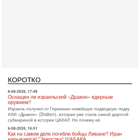
Вчера, 16:55
Арабо-еврейская партия изменит всё? Если
появится...
Может ли в Израиле появиться полноценный арабо-
еврейский политический альянс? Что произойдет с
политическим раскладом сил, если арабский список
КОРОТКО
6-08-2026, 17:49
Оснащен ли израильский «Дракон» ядерным
оружием?
Израиль получил от Германии новейшую подводную лодку
АХИ «Дракон» (Drakon), которая уже стала самой дорогой
субмариной в истории ЦАХАЛ. Но почему её
6-08-2026, 16:51
Как на самом деле погибли бойцы Ливане? Иран
нарывается! "Зверства" ШАБАКА
В эфире телеканала ITON-TV Григорий Тамар, офицер