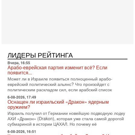
Служба общей безопасности (ШАБАК) создала
3-08-2026, 08:32
Трамп и Иран: последний шанс - НОВОСТИ
03/08/2026
Президент США Дональд Трамп объявил о возобновлении
переговоров с Ираном, но Тегеран пока не подтвердил
готовность к диалогу. По словам американского
2-08-2026, 08:42
Трамп отменил удар по Ирану - НОВОСТИ
ЛИДЕРЫ РЕЙТИНГА
02/08/2026
Президент США Дональд Трамп сегодня заявил об отмене
Вчера, 16:55
подготовленного удара по Ирану после обращений
Арабо-еврейская партия изменит всё? Если
Тегерана и других стран региона. По его словам,
появится...
Может ли в Израиле появиться полноценный арабо-
1-08-2026, 17:50
еврейский политический альянс? Что произойдет с
«Русский голос» Израиля: кто заберет его на этот
политическим раскладом сил, если арабский список
раз?
Голоса русскоязычных репатриантов не раз кардинально
6-08-2026, 17:49
Оснащен ли израильский «Дракон» ядерным
меняли политический ландшафт Израиля. Достаточно
оружием?
вспомнить взлет партии «Исраэль ба-алия», когда
Израиль получил от Германии новейшую подводную лодку
31-07-2026, 17:00
АХИ «Дракон» (Drakon), которая уже стала самой дорогой
Тайны закрытых дверей: о чём на самом деле
субмариной в истории ЦАХАЛ. Но почему её
молчат Трамп и Нетаньяху?
6-08-2026, 16:51
Недавний визит премьер-министра Израиля Биньямина