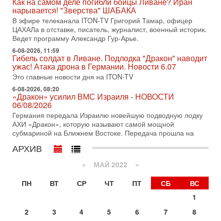
Как на самом деле погибли бойцы Ливане? Иран
Нетаньяху в США и его встреча с Дональдом Трампом
нарывается! "Зверства" ШАБАКА
оставили больше вопросов, чем ответов. Полная
В эфире телеканала ITON-TV Григорий Тамар, офицер
31-07-2026, 15:18
ЦАХАЛа в отставке, писатель, журналист, военный историк.
Иран готовит покушение на Нетаниягу! Трамп не
Ведет программу Александр Гур-Арье.
хочет эскалации, но КСИР готовит взрыв!
6-08-2026, 11:59
В эфире телеканала ITON-TV СЕРГЕЙ МИГДАЛЬ, эксперт
Гибель солдат в Ливане. Подлодка "Дракон" наводит
по вопросам безопасности, офицер запаса
ужас! Атака дрона в Германии. Новости 6.07
Международного управления полиции Израиля, автор
Это главные новости дня на ITON-TV
31-07-2026, 09:02
6-08-2026, 08:20
Битва за разоружение ХАМАСа - НОВОСТИ
«Дракон» усилил ВМС Израиля - НОВОСТИ
31/07/2026
06/08/2026
Сегодня президент США Дональд Трамп заявил о
Германия передала Израилю новейшую подводную лодку
достижении исторического соглашения о полном
АХИ «Дракон», которую называют самой мощной
разоружении ХАМАСа и других вооруженных группировок в
субмариной на Ближнем Востоке. Передача прошла на
30-07-2026, 17:59
АРХИВ
Иран доведет Трампа до крайних мер? Разбор и
оценка от военного обозревателя Давида Шарпа
«
МАЙ 2022
»
Ситуация вокруг противостояния Ирана и США накаляется
с каждым днем. Почему Трамп в самый последний момент
ПН
ВТ
СР
ЧТ
ПТ
СБ
ВС
отменил решение о нанесении тяжелых ударов
1
30-07-2026, 16:54
Покупатель авиакомпании «Аркия» намерен
2
3
4
5
6
7
8
запретить полеты по субботам!