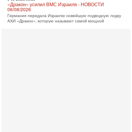
«Дракон» усилил ВМС Израиля - НОВОСТИ
06/08/2026
Германия передала Израилю новейшую подводную лодку
АХИ «Дракон», которую называют самой мощной
субмариной на Ближнем Востоке. Передача прошла на
5-08-2026, 18:16
Сколько ещё Нетаниягу продержится у власти?
«Нетаниягу вечен?» — почему предстоящие выборы в
Израиле могут стать самыми интригующими? Биньямин
Нетаниягу снова уверенно заявляет, что победа на
5-08-2026, 08:51
Трамп пригрозил Ирану ударом - НОВОСТИ
05/08/2026
Президент США Дональд Трамп сегодня заявил, что
Ормузский пролив может быть открыт «очень скоро». По
его словам, если этого не произойдет, Иран ждет
4-08-2026, 20:08
Трамп выбирает подходящий момент для удара!
Украину никогда не примут в НАТО
Сегодня гость нашей студии капитан 1-го ранга ВМC США
(в отставке) Гарри (Юрий) Табах, в прошлом: командир
антитеррористического центра НАТО в