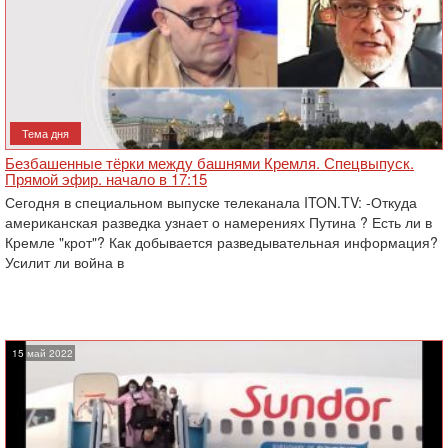
Тема дня
Безбашенные тёрки между башнями Кремля. Спецвыпуск.
Прямой эфир. начало в 17:15
Сегодня в специальном выпуске телеканала ITON.TV: -Откуда
американская разведка узнает о намерениях Путина ? Есть ли в
Кремле "крот"? Как добывается разведывательная информация?
Усилит ли война в
15 май 2022