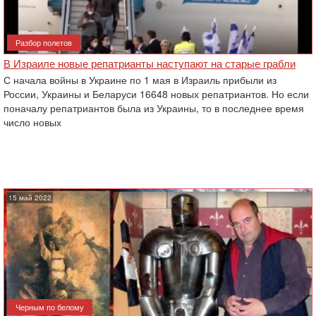
Разбор полетов
В Израиле новые репатрианты наступают на старые грабли
С начала войны в Украине по 1 мая в Израиль прибыли из
России, Украины и ‎Беларуси 16648 новых репатриантов. Но если
‎поначалу репатриантов была из Украины, то в последнее время
число ‎новых
15 май 2022
Черным по белому