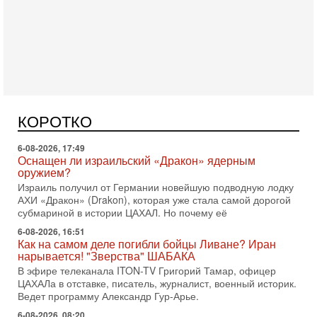
Вчера, 16:55
Арабо-еврейская партия изменит всё? Если
появится...
Может ли в Израиле появиться полноценный арабо-
еврейский политический альянс? Что произойдет с
КОРОТКО
политическим раскладом сил, если арабский список
6-08-2026, 17:49
Оснащен ли израильский «Дракон» ядерным
оружием?
Израиль получил от Германии новейшую подводную лодку
АХИ «Дракон» (Drakon), которая уже стала самой дорогой
субмариной в истории ЦАХАЛ. Но почему её
6-08-2026, 16:51
Как на самом деле погибли бойцы Ливане? Иран
нарывается! "Зверства" ШАБАКА
В эфире телеканала ITON-TV Григорий Тамар, офицер
ЦАХАЛа в отставке, писатель, журналист, военный историк.
Ведет программу Александр Гур-Арье.
6-08-2026, 08:20