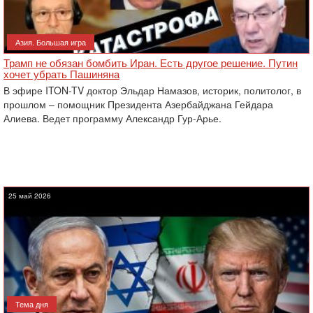
Азия. Большая игра
Трамп не обязан бомбить Иран. Есть другое решение. Путин
хочет убрать Пашиняна
В эфире ITON-TV доктор Эльдар Намазов, историк, политолог, в
прошлом – помощник Президента Азербайджана Гейдара
Алиева. Ведет программу Александр Гур-Арье.
25 май 2026
Тема дня