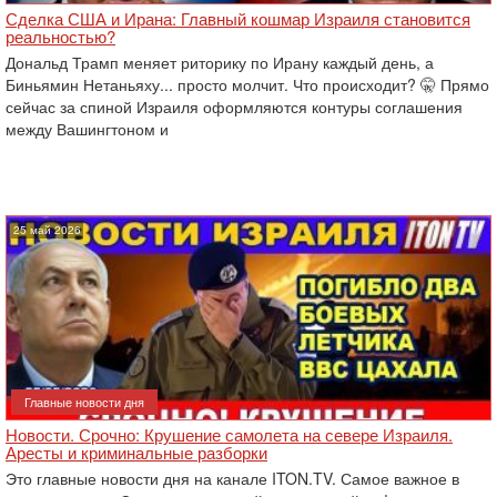
Сделка США и Ирана: Главный кошмар Израиля становится
реальностью?
Дональд Трамп меняет риторику по Ирану каждый день, а
Биньямин Нетаньяху... просто молчит. Что происходит? 🤫 Прямо
сейчас за спиной Израиля оформляются контуры соглашения
между Вашингтоном и
25 май 2026
Главные новости дня
Новости. Срочно: Крушение самолета на севере Израиля.
Аресты и криминальные разборки
Это главные новости дня на канале ITON.TV. Самое важное в