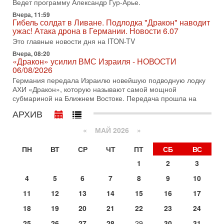
Ведет программу Александр Гур-Арье.
хочет эскалации, но КСИР готовит взрыв!
Вчера, 11:59
В эфире телеканала ITON-TV СЕРГЕЙ МИГДАЛЬ, эксперт
Гибель солдат в Ливане. Подлодка "Дракон" наводит
по вопросам безопасности, офицер запаса
ужас! Атака дрона в Германии. Новости 6.07
Международного управления полиции Израиля, автор
Это главные новости дня на ITON-TV
31-07-2026, 09:02
Вчера, 08:20
Битва за разоружение ХАМАСа - НОВОСТИ
«Дракон» усилил ВМС Израиля - НОВОСТИ
31/07/2026
06/08/2026
Сегодня президент США Дональд Трамп заявил о
Германия передала Израилю новейшую подводную лодку
достижении исторического соглашения о полном
АХИ «Дракон», которую называют самой мощной
разоружении ХАМАСа и других вооруженных группировок в
субмариной на Ближнем Востоке. Передача прошла на
30-07-2026, 17:59
АРХИВ
Иран доведет Трампа до крайних мер? Разбор и
оценка от военного обозревателя Давида Шарпа
«
МАЙ 2026
»
Ситуация вокруг противостояния Ирана и США накаляется
с каждым днем. Почему Трамп в самый последний момент
ПН
ВТ
СР
ЧТ
ПТ
СБ
ВС
отменил решение о нанесении тяжелых ударов
1
2
3
30-07-2026, 16:54
Покупатель авиакомпании «Аркия» намерен
4
5
6
7
8
9
10
запретить полеты по субботам!
11
12
13
14
15
16
17
Вокруг возможной продажи авиакомпании «Аркия»
разгорается громкий конфликт.
18
19
20
21
22
23
24
30-07-2026, 08:16
25
26
27
28
29
30
31