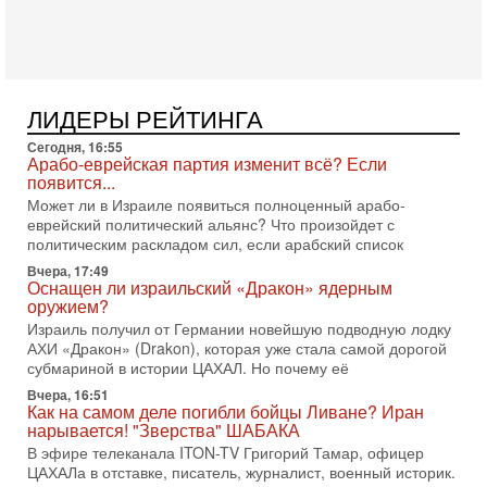
Президент США Дональд Трамп объявил о возобновлении
переговоров с Ираном, но Тегеран пока не подтвердил
готовность к диалогу. По словам американского
2-08-2026, 08:42
Трамп отменил удар по Ирану - НОВОСТИ
ЛИДЕРЫ РЕЙТИНГА
02/08/2026
Президент США Дональд Трамп сегодня заявил об отмене
Сегодня, 16:55
подготовленного удара по Ирану после обращений
Арабо-еврейская партия изменит всё? Если
Тегерана и других стран региона. По его словам,
появится...
Может ли в Израиле появиться полноценный арабо-
1-08-2026, 17:50
еврейский политический альянс? Что произойдет с
«Русский голос» Израиля: кто заберет его на этот
политическим раскладом сил, если арабский список
раз?
Голоса русскоязычных репатриантов не раз кардинально
Вчера, 17:49
Оснащен ли израильский «Дракон» ядерным
меняли политический ландшафт Израиля. Достаточно
оружием?
вспомнить взлет партии «Исраэль ба-алия», когда
Израиль получил от Германии новейшую подводную лодку
31-07-2026, 17:00
АХИ «Дракон» (Drakon), которая уже стала самой дорогой
Тайны закрытых дверей: о чём на самом деле
субмариной в истории ЦАХАЛ. Но почему её
молчат Трамп и Нетаньяху?
Вчера, 16:51
Недавний визит премьер-министра Израиля Биньямина
Как на самом деле погибли бойцы Ливане? Иран
Нетаньяху в США и его встреча с Дональдом Трампом
нарывается! "Зверства" ШАБАКА
оставили больше вопросов, чем ответов. Полная
В эфире телеканала ITON-TV Григорий Тамар, офицер
31-07-2026, 15:18
ЦАХАЛа в отставке, писатель, журналист, военный историк.
Иран готовит покушение на Нетаниягу! Трамп не