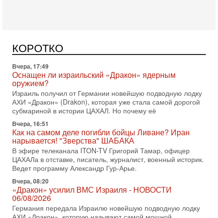
Сегодня, 16:55
Арабо-еврейская партия изменит всё? Если
появится...
Может ли в Израиле появиться полноценный арабо-
еврейский политический альянс? Что произойдет с
КОРОТКО
политическим раскладом сил, если арабский список
Вчера, 17:49
Оснащен ли израильский «Дракон» ядерным
оружием?
Израиль получил от Германии новейшую подводную лодку
АХИ «Дракон» (Drakon), которая уже стала самой дорогой
субмариной в истории ЦАХАЛ. Но почему её
Вчера, 16:51
Как на самом деле погибли бойцы Ливане? Иран
нарывается! "Зверства" ШАБАКА
В эфире телеканала ITON-TV Григорий Тамар, офицер
ЦАХАЛа в отставке, писатель, журналист, военный историк.
Ведет программу Александр Гур-Арье.
Вчера, 08:20
«Дракон» усилил ВМС Израиля - НОВОСТИ
06/08/2026
Германия передала Израилю новейшую подводную лодку
АХИ «Дракон», которую называют самой мощной