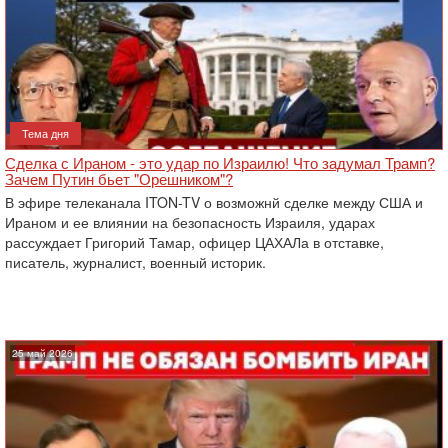
Тема дня
Сделка с Ираном - это удар по Израилю! Что задумал Трамп?
Зачем Путин бьет "Орешником"?
В эфире телеканала ITON-TV о возможнй сделке между США и
Ираном и ее влиянии на безопасность Израиля, ударах
рассуждает Григорий Тамар, офицер ЦАХАЛа в отставке,
писатель, журналист, военный историк.
25 май 2026