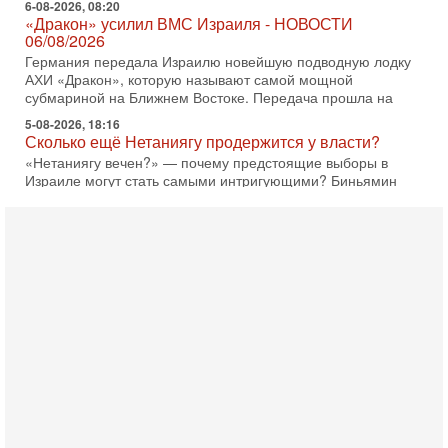
«Дракон» усилил ВМС Израиля - НОВОСТИ
06/08/2026
Германия передала Израилю новейшую подводную лодку
АХИ «Дракон», которую называют самой мощной
субмариной на Ближнем Востоке. Передача прошла на
5-08-2026, 18:16
Сколько ещё Нетаниягу продержится у власти?
«Нетаниягу вечен?» — почему предстоящие выборы в
Израиле могут стать самыми интригующими? Биньямин
Нетаниягу снова уверенно заявляет, что победа на
5-08-2026, 08:51
Трамп пригрозил Ирану ударом - НОВОСТИ
05/08/2026
Президент США Дональд Трамп сегодня заявил, что
Ормузский пролив может быть открыт «очень скоро». По
его словам, если этого не произойдет, Иран ждет
4-08-2026, 20:08
Трамп выбирает подходящий момент для удара!
Украину никогда не примут в НАТО
Сегодня гость нашей студии капитан 1-го ранга ВМC США
(в отставке) Гарри (Юрий) Табах, в прошлом: командир
антитеррористического центра НАТО в