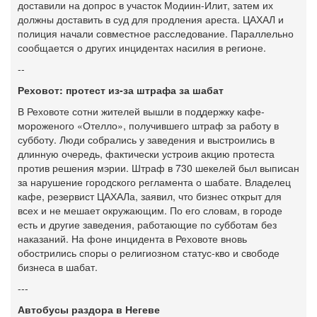
доставили на допрос в участок Модиин-Илит, затем их
должны доставить в суд для продления ареста. ЦАХАЛ и
полиция начали совместное расследование. Параллельно
сообщается о других инцидентах насилия в регионе.
--
Реховот: протест из-за штрафа за шабат
В Реховоте сотни жителей вышли в поддержку кафе-
мороженого «Отелло», получившего штраф за работу в
субботу. Люди собрались у заведения и выстроились в
длинную очередь, фактически устроив акцию протеста
против решения мэрии. Штраф в 730 шекелей был выписан
за нарушение городского регламента о шабате. Владелец
кафе, резервист ЦАХАЛа, заявил, что бизнес открыт для
всех и не мешает окружающим. По его словам, в городе
есть и другие заведения, работающие по субботам без
наказаний. На фоне инцидента в Реховоте вновь
обострились споры о религиозном статус-кво и свободе
бизнеса в шабат.
---
Автобусы раздора в Негеве