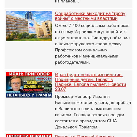
из планов…
Соцработники выходит на "тропу
войны" с местными властями
Около 7 400 социальных работников
по всему Израилю могут перейти к
акциям протеста. Гистадрут объявил
о начале трудового спора между
Профсоюзом социальных
работников и муниципальными
работодателями.
Иран будет вешать израильтян.
Похищение детей. Теракт в
Париже. Европа пылает. Новости
28.07
Премьер-министр Израиля
Биньямин Нетаниягу сегодня прибыл
в Вашингтон с дипломатическим
визитом. Главная встреча поездки
состоится с президентом США
Дональдом Трампом.
Взрывы в Ормузе! Хаменеи