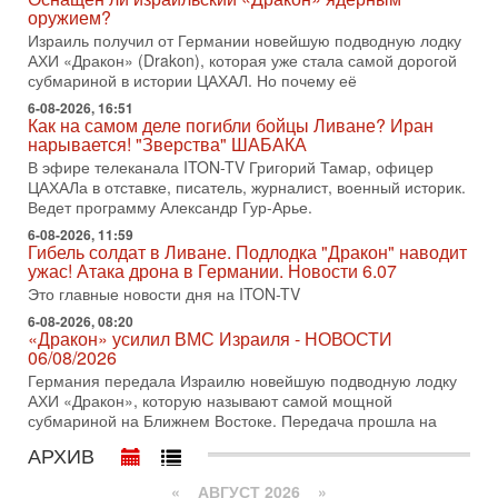
Нетаньяху в США и его встреча с Дональдом Трампом
оружием?
оставили больше вопросов, чем ответов. Полная
Израиль получил от Германии новейшую подводную лодку
АХИ «Дракон» (Drakon), которая уже стала самой дорогой
31-07-2026, 15:18
Иран готовит покушение на Нетаниягу! Трамп не
субмариной в истории ЦАХАЛ. Но почему её
хочет эскалации, но КСИР готовит взрыв!
6-08-2026, 16:51
В эфире телеканала ITON-TV СЕРГЕЙ МИГДАЛЬ, эксперт
Как на самом деле погибли бойцы Ливане? Иран
по вопросам безопасности, офицер запаса
нарывается! "Зверства" ШАБАКА
Международного управления полиции Израиля, автор
В эфире телеканала ITON-TV Григорий Тамар, офицер
ЦАХАЛа в отставке, писатель, журналист, военный историк.
31-07-2026, 09:02
Ведет программу Александр Гур-Арье.
Битва за разоружение ХАМАСа - НОВОСТИ
31/07/2026
6-08-2026, 11:59
Гибель солдат в Ливане. Подлодка "Дракон" наводит
Сегодня президент США Дональд Трамп заявил о
ужас! Атака дрона в Германии. Новости 6.07
достижении исторического соглашения о полном
разоружении ХАМАСа и других вооруженных группировок в
Это главные новости дня на ITON-TV
6-08-2026, 08:20
30-07-2026, 17:59
«Дракон» усилил ВМС Израиля - НОВОСТИ
Иран доведет Трампа до крайних мер? Разбор и
06/08/2026
оценка от военного обозревателя Давида Шарпа
Германия передала Израилю новейшую подводную лодку
Ситуация вокруг противостояния Ирана и США накаляется
АХИ «Дракон», которую называют самой мощной
с каждым днем. Почему Трамп в самый последний момент
субмариной на Ближнем Востоке. Передача прошла на
отменил решение о нанесении тяжелых ударов
АРХИВ
30-07-2026, 16:54
Покупатель авиакомпании «Аркия» намерен
запретить полеты по субботам!
«
АВГУСТ 2026 »