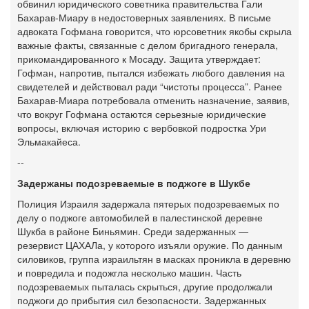
обвинил юридического советника правительства Гали
Бахарав-Миару в недостоверных заявлениях. В письме
адвоката Гофмана говорится, что юрсоветник якобы скрыла
важные факты, связанные с делом бригадного генерала,
прикомандированного к Мосаду. Защита утверждает:
Гофман, напротив, пытался избежать любого давления на
свидетелей и действовал ради “чистоты процесса”. Ранее
Бахарав-Миара потребовала отменить назначение, заявив,
что вокруг Гофмана остаются серьезные юридические
вопросы, включая историю с вербовкой подростка Ури
Эльмакайеса.
--
Задержаны подозреваемые в поджоге в Шукбе
Полиция Израиля задержала пятерых подозреваемых по
делу о поджоге автомобилей в палестинской деревне
Шукба в районе Биньямин. Среди задержанных —
резервист ЦАХАЛа, у которого изъяли оружие. По данным
силовиков, группа израильтян в масках проникла в деревню
и повредила и подожгла несколько машин. Часть
подозреваемых пыталась скрыться, другие продолжали
поджоги до прибытия сил безопасности. Задержанных