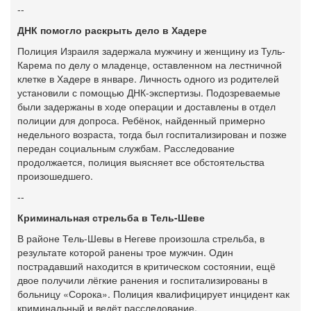
--
ДНК помогло раскрыть дело в Хадере
Полиция Израиля задержала мужчину и женщину из Туль-
Карема по делу о младенце, оставленном на лестничной
клетке в Хадере в январе. Личность одного из родителей
установили с помощью ДНК-экспертизы. Подозреваемые
были задержаны в ходе операции и доставлены в отдел
полиции для допроса. Ребёнок, найденный примерно
недельного возраста, тогда был госпитализирован и позже
передан социальным службам. Расследование
продолжается, полиция выясняет все обстоятельства
произошедшего.
--
Криминальная стрельба в Тель-Шеве
В районе Тель-Шевы в Негеве произошла стрельба, в
результате которой ранены трое мужчин. Один
пострадавший находится в критическом состоянии, ещё
двое получили лёгкие ранения и госпитализированы в
больницу «Сорока». Полиция квалифицирует инцидент как
криминальный и ведёт расследование.