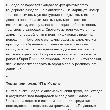
В Араде разгорается скандал вокруг фактического
гендерного разделения в автобусах. На маршруте номер
три, которым пользуются гурские хасиды, мальчиков и
девочек начали рассаживать отдельно — хотя по
израильскому закону такая сегрегация в общественном
транспорте запрещена. Светские жители жалуются на
давление, оскорбления и попытки диктовать правила
поведения. Некоторые женщины рассказывают, что им
приходилось буквально отстаивать право сесть на
свободное место. Тем временем в Димоне опасаются
похожего сценария. Там уже вспыхнул конфликт вокруг
работы Super-Pharm по субботам. Мэр Бени Битон заявил,
что не позволит превратить город в арену религиозного
давления.
--
Теракт или наезд: ЧП в Модене
В итальянской Модене автомобиль сбил группу пешеходов,
в результате чего пострадали около десяти человек.
Четверо находятся в тяжелом состоянии, среди них есть
пострадавшие с серьезными травмами ног. По данным