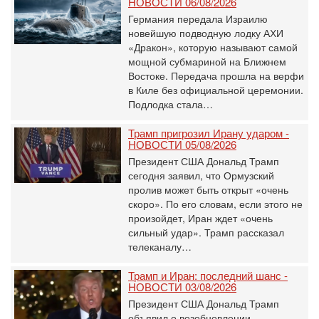
НОВОСТИ 06/08/2026
Германия передала Израилю
новейшую подводную лодку АХИ
«Дракон», которую называют самой
мощной субмариной на Ближнем
Востоке. Передача прошла на верфи
в Киле без официальной церемонии.
Подлодка стала…
Трамп пригрозил Ирану ударом -
НОВОСТИ 05/08/2026
Президент США Дональд Трамп
сегодня заявил, что Ормузский
пролив может быть открыт «очень
скоро». По его словам, если этого не
произойдет, Иран ждет «очень
сильный удар». Трамп рассказал
телеканалу…
Трамп и Иран: последний шанс -
НОВОСТИ 03/08/2026
Президент США Дональд Трамп
объявил о возобновлении