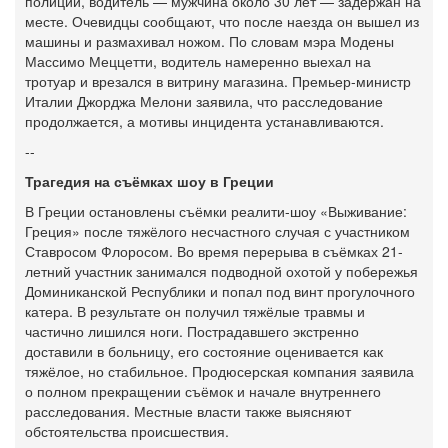
полиции, водитель — мужчина около 30 лет — задержан на
месте. Очевидцы сообщают, что после наезда он вышел из
машины и размахивал ножом. По словам мэра Модены
Массимо Меццетти, водитель намеренно выехал на
тротуар и врезался в витрину магазина. Премьер-министр
Италии Джорджа Мелони заявила, что расследование
продолжается, а мотивы инцидента устанавливаются.
--
Трагедия на съёмках шоу в Греции
В Греции остановлены съёмки реалити-шоу «Выживание:
Греция» после тяжёлого несчастного случая с участником
Ставросом Флоросом. Во время перерыва в съёмках 21-
летний участник занимался подводной охотой у побережья
Доминиканской Республики и попал под винт прогулочного
катера. В результате он получил тяжёлые травмы и
частично лишился ноги. Пострадавшего экстренно
доставили в больницу, его состояние оценивается как
тяжёлое, но стабильное. Продюсерская компания заявила
о полном прекращении съёмок и начале внутреннего
расследования. Местные власти также выясняют
обстоятельства происшествия.