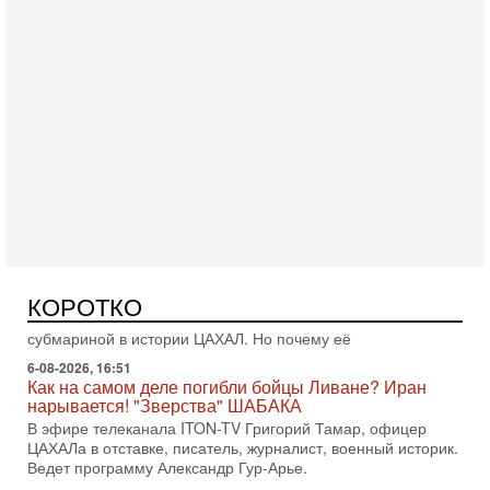
Вчера, 16:55
Арабо-еврейская партия изменит всё? Если
появится...
Может ли в Израиле появиться полноценный арабо-
еврейский политический альянс? Что произойдет с
политическим раскладом сил, если арабский список
6-08-2026, 17:49
Оснащен ли израильский «Дракон» ядерным
оружием?
Израиль получил от Германии новейшую подводную лодку
КОРОТКО
АХИ «Дракон» (Drakon), которая уже стала самой дорогой
субмариной в истории ЦАХАЛ. Но почему её
6-08-2026, 16:51
Как на самом деле погибли бойцы Ливане? Иран
нарывается! "Зверства" ШАБАКА
В эфире телеканала ITON-TV Григорий Тамар, офицер
ЦАХАЛа в отставке, писатель, журналист, военный историк.
Ведет программу Александр Гур-Арье.
6-08-2026, 08:20