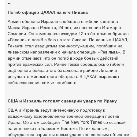
--
Погиб офицер ЦАХАЛ на юге Ливана
Армия обороны Израиля сообщила о гибели капитана
Маоза Исраэля Реканти, 24 лет, из поселения Итамар в
Самарии. Он командовал взводом 12-го батальона бригады
«Голани» и погиб в бою на юге Ливана. По данным ЦАХАЛ,
Реканти стал двадцатым военнослужащим, погибшим на
ливанском направлении с начала операции «Рев льва». В
армии отмечают, что он погиб в ходе боевых действий
против вражеских сил. Ранее также сообщалось о гибели
ещё одного бойца этого батальона в районе Литани в
результате миномётного обстрела. В ЦАХАЛ выражают
соболезнования семье погибшего.
--
США и Израиль готовят сценарий удара по Ирану
США и Израиль ведут интенсивную подготовку к
возможному возобновлению военной операции против
Ирана. Об этом сообщает The New York Times со ссылкой
на источники на Ближнем Востоке. По их данным,
обсуждаются варианты новых ударов по военным объектам