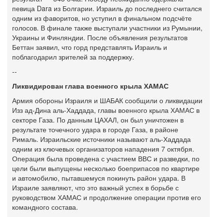
певица Dara из Болгарии. Израиль до последнего считался
одним из фаворитов, но уступил в финальном подсчёте
голосов. В финале также выступали участники из Румынии,
Украины и Финляндии. После объявления результатов
Беттан заявил, что горд представлять Израиль и
поблагодарил зрителей за поддержку.
--
Ликвидирован глава военного крыла ХАМАС
Армия обороны Израиля и ШАБАК сообщили о ликвидации
Изз ад-Дина аль-Хаддада, главы военного крыла ХАМАС в
секторе Газа. По данным ЦАХАЛ, он был уничтожен в
результате точечного удара в городе Газа, в районе
Рималь. Израильские источники называют аль-Хаддада
одним из ключевых организаторов нападения 7 октября.
Операция была проведена с участием ВВС и разведки, по
цели были выпущены несколько боеприпасов по квартире
и автомобилю, пытавшемуся покинуть район удара. В
Израиле заявляют, что это важный успех в борьбе с
руководством ХАМАС и продолжение операции против его
командного состава.