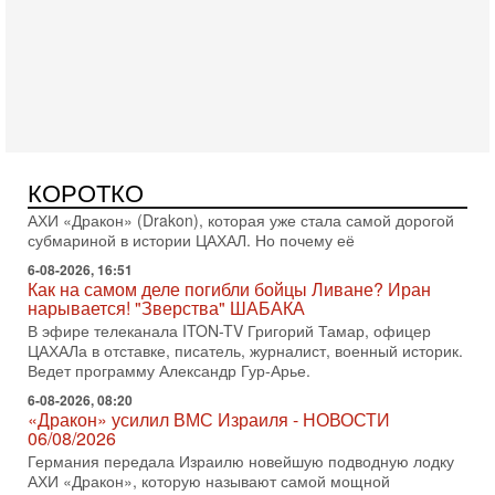
Арабо-еврейская партия изменит всё? Если
появится...
Может ли в Израиле появиться полноценный арабо-
еврейский политический альянс? Что произойдет с
политическим раскладом сил, если арабский список
6-08-2026, 17:49
Оснащен ли израильский «Дракон» ядерным
оружием?
Израиль получил от Германии новейшую подводную лодку
КОРОТКО
АХИ «Дракон» (Drakon), которая уже стала самой дорогой
субмариной в истории ЦАХАЛ. Но почему её
6-08-2026, 16:51
Как на самом деле погибли бойцы Ливане? Иран
нарывается! "Зверства" ШАБАКА
В эфире телеканала ITON-TV Григорий Тамар, офицер
ЦАХАЛа в отставке, писатель, журналист, военный историк.
Ведет программу Александр Гур-Арье.
6-08-2026, 08:20
«Дракон» усилил ВМС Израиля - НОВОСТИ
06/08/2026
Германия передала Израилю новейшую подводную лодку
АХИ «Дракон», которую называют самой мощной
субмариной на Ближнем Востоке. Передача прошла на