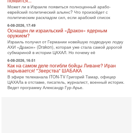
Оснащен ли израильский «Дракон» ядерным
оружием?
Израиль получил от Германии новейшую подводную лодку
АХИ «Дракон» (Drakon), которая уже стала самой дорогой
субмариной в истории ЦАХАЛ. Но почему её
6-08-2026, 16:51
Как на самом деле погибли бойцы Ливане? Иран
нарывается! "Зверства" ШАБАКА
В эфире телеканала ITON-TV Григорий Тамар, офицер
ЦАХАЛа в отставке, писатель, журналист, военный историк.
Ведет программу Александр Гур-Арье.
6-08-2026, 08:20
«Дракон» усилил ВМС Израиля - НОВОСТИ
06/08/2026
Германия передала Израилю новейшую подводную лодку
АХИ «Дракон», которую называют самой мощной
субмариной на Ближнем Востоке. Передача прошла на
5-08-2026, 18:16
Сколько ещё Нетаниягу продержится у власти?
«Нетаниягу вечен?» — почему предстоящие выборы в
Израиле могут стать самыми интригующими? Биньямин
Нетаниягу снова уверенно заявляет, что победа на
5-08-2026, 08:51