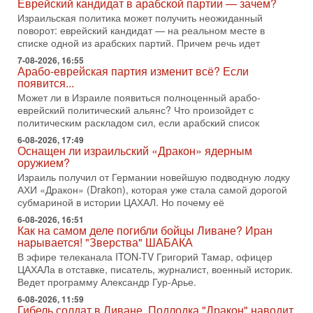
Еврейский кандидат в арабской партии — зачем?
Тегерана и других стран региона. По его словам,
Израильская политика может получить неожиданный
1-08-2026, 17:50
поворот: еврейский кандидат — на реальном месте в
«Русский голос» Израиля: кто заберет его на этот
списке одной из арабских партий. Причем речь идет
раз?
7-08-2026, 16:55
Голоса русскоязычных репатриантов не раз кардинально
Арабо-еврейская партия изменит всё? Если
меняли политический ландшафт Израиля. Достаточно
появится...
вспомнить взлет партии «Исраэль ба-алия», когда
Может ли в Израиле появиться полноценный арабо-
еврейский политический альянс? Что произойдет с
31-07-2026, 17:00
Тайны закрытых дверей: о чём на самом деле
политическим раскладом сил, если арабский список
молчат Трамп и Нетаньяху?
6-08-2026, 17:49
Недавний визит премьер-министра Израиля Биньямина
Оснащен ли израильский «Дракон» ядерным
Нетаньяху в США и его встреча с Дональдом Трампом
оружием?
оставили больше вопросов, чем ответов. Полная
Израиль получил от Германии новейшую подводную лодку
АХИ «Дракон» (Drakon), которая уже стала самой дорогой
31-07-2026, 15:18
субмариной в истории ЦАХАЛ. Но почему её
Иран готовит покушение на Нетаниягу! Трамп не
хочет эскалации, но КСИР готовит взрыв!
6-08-2026, 16:51
Как на самом деле погибли бойцы Ливане? Иран
В эфире телеканала ITON-TV СЕРГЕЙ МИГДАЛЬ, эксперт
нарывается! "Зверства" ШАБАКА
по вопросам безопасности, офицер запаса
Международного управления полиции Израиля, автор
В эфире телеканала ITON-TV Григорий Тамар, офицер
ЦАХАЛа в отставке, писатель, журналист, военный историк.
31-07-2026, 09:02
Ведет программу Александр Гур-Арье.
Битва за разоружение ХАМАСа - НОВОСТИ
31/07/2026
6-08-2026, 11:59
Гибель солдат в Ливане. Подлодка "Дракон" наводит