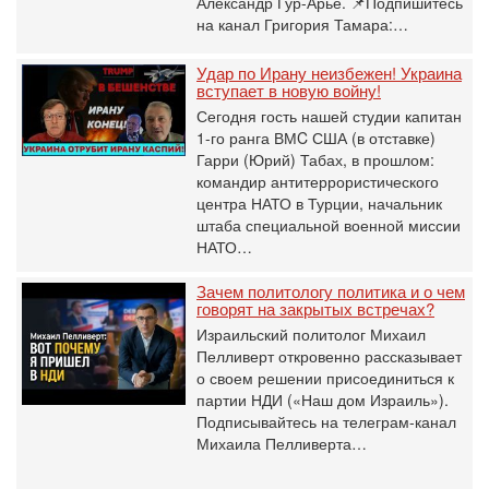
Александр Гур-Арье. 📌Подпишитесь
на канал Григория Тамара:…
Удар по Ирану неизбежен! Украина
вступает в новую войну!
Сегодня гость нашей студии капитан
1-го ранга ВМC США (в отставке)
Гарри (Юрий) Табах, в прошлом:
командир антитеррористического
центра НАТО в Турции, начальник
штаба специальной военной миссии
НАТО…
Зачем политологу политика и о чем
говорят на закрытых встречах?
Израильский политолог Михаил
Пелливерт откровенно рассказывает
о своем решении присоединиться к
партии НДИ («Наш дом Израиль»).
Подписывайтесь на телеграм-канал
Михаила Пелливерта…