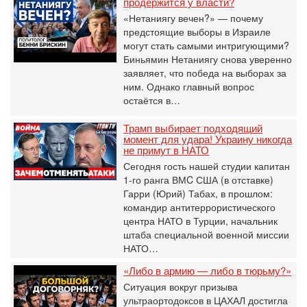
продержится у власти?
«Нетаниягу вечен?» — почему
предстоящие выборы в Израиле
могут стать самыми интригующими?
Биньямин Нетаниягу снова уверенно
заявляет, что победа на выборах за
ним. Однако главный вопрос
остаётся в…
Трамп выбирает подходящий
момент для удара! Украину никогда
не примут в НАТО
Сегодня гость нашей студии капитан
1-го ранга ВМC США (в отставке)
Гарри (Юрий) Табах, в прошлом:
командир антитеррористического
центра НАТО в Турции, начальник
штаба специальной военной миссии
НАТО…
«Либо в армию — либо в тюрьму?»
Ситуация вокруг призыва
ультраортодоксов в ЦАХАЛ достигла