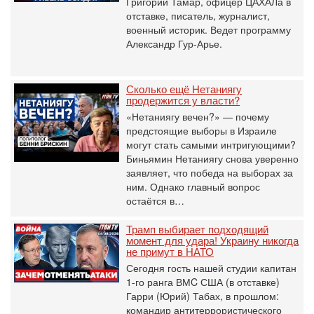
Григорий Тамар, офицер ЦАХАЛа в
отставке, писатель, журналист,
военный историк. Ведет программу
Александр Гур-Арье.
Сколько ещё Нетаниягу
продержится у власти?
«Нетаниягу вечен?» — почему
предстоящие выборы в Израиле
могут стать самыми интригующими?
Биньямин Нетаниягу снова уверенно
заявляет, что победа на выборах за
ним. Однако главный вопрос
остаётся в…
Трамп выбирает подходящий
момент для удара! Украину никогда
не примут в НАТО
Сегодня гость нашей студии капитан
1-го ранга ВМC США (в отставке)
Гарри (Юрий) Табах, в прошлом:
командир антитеррористического