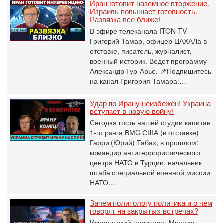
Иран готовит наземное вторжение.
Израиль повышает готовность.
Развязка все ближе!
В эфире телеканала ITON-TV
Григорий Тамар, офицер ЦАХАЛа в
отставке, писатель, журналист,
военный историк. Ведет программу
Александр Гур-Арье. 📌Подпишитесь
на канал Григория Тамара:…
Удар по Ирану неизбежен! Украина
вступает в новую войну!
Сегодня гость нашей студии капитан
1-го ранга ВМC США (в отставке)
Гарри (Юрий) Табах, в прошлом:
командир антитеррористического
центра НАТО в Турции, начальник
штаба специальной военной миссии
НАТО…
Зачем политологу политика и о чем
говорят на закрытых встречах?
Израильский политолог Михаил