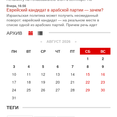
Вчера, 16:56
1-08-2026, 17:50
Еврейский кандидат в арабской партии — зачем?
«Русский голос» Израиля: кто заберет его на этот
раз?
Израильская политика может получить неожиданный
поворот: еврейский кандидат — на реальном месте в
Голоса русскоязычных репатриантов не раз кардинально
списке одной из арабских партий. Причем речь идет
меняли политический ландшафт Израиля. Достаточно
вспомнить взлет партии «Исраэль ба-алия», когда
АРХИВ
31-07-2026, 17:00
Тайны закрытых дверей: о чём на самом деле
«
АВГУСТ 2026 »
молчат Трамп и Нетаньяху?
Недавний визит премьер-министра Израиля Биньямина
ПН
ВТ
СР
ЧТ
ПТ
СБ
ВС
Нетаньяху в США и его встреча с Дональдом Трампом
1
2
оставили больше вопросов, чем ответов. Полная
3
4
5
6
7
8
9
31-07-2026, 15:18
Иран готовит покушение на Нетаниягу! Трамп не
10
11
12
13
14
15
16
хочет эскалации, но КСИР готовит взрыв!
В эфире телеканала ITON-TV СЕРГЕЙ МИГДАЛЬ, эксперт
17
18
19
20
21
22
23
по вопросам безопасности, офицер запаса
24
25
26
27
28
29
30
Международного управления полиции Израиля, автор
31
Сегодня, 18:21
Иран празднует победу над Трампом. КСИР готовит
ТЕГИ
кровавый переворот. "Бижневосточное НАТО" -
против Израиля?