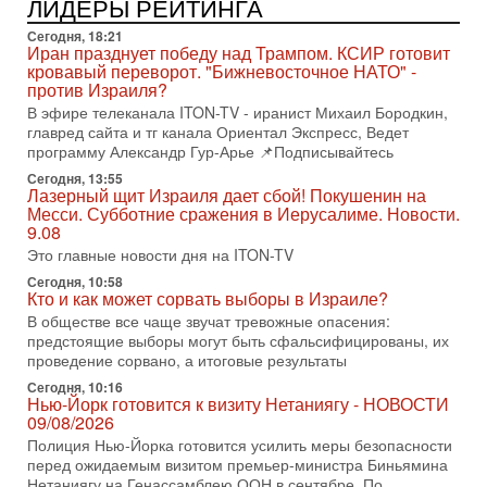
ЛИДЕРЫ РЕЙТИНГА
последних союзников. Путин - псих!
Сегодня, 18:21
В эфире ITON-TV доктор Эльдар Намазов , историк,
Иран празднует победу над Трампом. КСИР готовит
политолог, в прошлом – помощник Президента
кровавый переворот. "Бижневосточное НАТО" -
Азербайджана Гейдара Алиева . Ведет программу
против Израиля?
Александр
В эфире телеканала ITON-TV - иранист Михаил Бородкин,
3-08-2026, 11:09
главред сайта и тг канала Ориентал Экспресс, Ведет
Выборы в Израиле в опасности?! ШАБАК формирует
программу Александр Гур-Арье 📌Подписывайтесь
спецотдел
Сегодня, 13:55
В этом выпуске мы разбираем одну из самых тревожных
Лазерный щит Израиля дает сбой! Покушенин на
тем израильской политики. Известно, что израильская
Месси. Субботние сражения в Иерусалиме. Новости.
Служба общей безопасности (ШАБАК) создала
9.08
Это главные новости дня на ITON-TV
3-08-2026, 08:32
Трамп и Иран: последний шанс - НОВОСТИ
Сегодня, 10:58
03/08/2026
Кто и как может сорвать выборы в Израиле?
Президент США Дональд Трамп объявил о возобновлении
В обществе все чаще звучат тревожные опасения:
переговоров с Ираном, но Тегеран пока не подтвердил
предстоящие выборы могут быть сфальсифицированы, их
готовность к диалогу. По словам американского
проведение сорвано, а итоговые результаты
2-08-2026, 08:42
Сегодня, 10:16
Трамп отменил удар по Ирану - НОВОСТИ
Нью-Йорк готовится к визиту Нетаниягу - НОВОСТИ
02/08/2026
09/08/2026
Президент США Дональд Трамп сегодня заявил об отмене
Полиция Нью-Йорка готовится усилить меры безопасности
подготовленного удара по Ирану после обращений
перед ожидаемым визитом премьер-министра Биньямина
Тегерана и других стран региона. По его словам,
Нетаниягу на Генассамблею ООН в сентябре. По