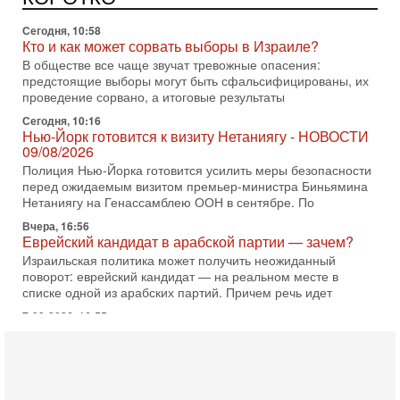
В обществе все чаще звучат тревожные опасения:
предстоящие выборы могут быть сфальсифицированы, их
проведение сорвано, а итоговые результаты
Сегодня, 10:16
Нью-Йорк готовится к визиту Нетаниягу - НОВОСТИ
09/08/2026
Полиция Нью-Йорка готовится усилить меры безопасности
перед ожидаемым визитом премьер-министра Биньямина
Нетаниягу на Генассамблею ООН в сентябре. По
Вчера, 16:56
Еврейский кандидат в арабской партии — зачем?
Израильская политика может получить неожиданный
поворот: еврейский кандидат — на реальном месте в
списке одной из арабских партий. Причем речь идет
7-08-2026, 16:55
Арабо-еврейская партия изменит всё? Если
появится...
Может ли в Израиле появиться полноценный арабо-
еврейский политический альянс? Что произойдет с
политическим раскладом сил, если арабский список
6-08-2026, 17:49
Оснащен ли израильский «Дракон» ядерным