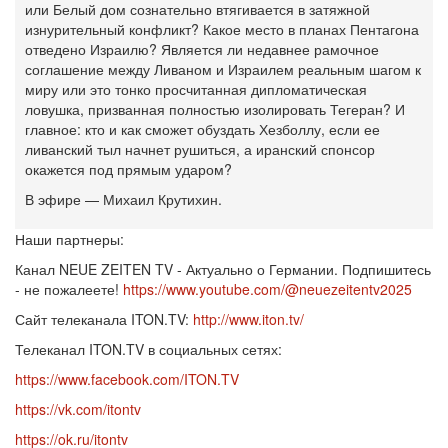
или Белый дом сознательно втягивается в затяжной
изнурительный конфликт? Какое место в планах Пентагона
отведено Израилю? Является ли недавнее рамочное
соглашение между Ливаном и Израилем реальным шагом к
миру или это тонко просчитанная дипломатическая
ловушка, призванная полностью изолировать Тегеран? И
главное: кто и как сможет обуздать Хезболлу, если ее
ливанский тыл начнет рушиться, а иранский спонсор
окажется под прямым ударом?
В эфире — Михаил Крутихин.
Наши партнеры:
Канал NEUE ZEITEN TV - Актуально о Германии. Подпишитесь
- не пожалеете!
https://www.youtube.com/@neuezeitentv2025
Сайт телеканала ITON.TV:
http://www.iton.tv/
Телеканал ITON.TV в социальных сетях:
https://www.facebook.com/ITON.TV
https://vk.com/itontv
https://ok.ru/itontv