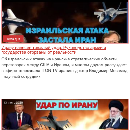
Тема дня
Ирану нанесен тяжелый удар. Руководство армии и
государства оторваны от реальности
Об израильских атаках на иранские стратегические объекты,
переговорах между США и Ираном, и многом другом рассуждает
в эфире телеканала ITON-TV иранист доктор Владимир Месамед
, научный сотрудник
13 июнь 2025