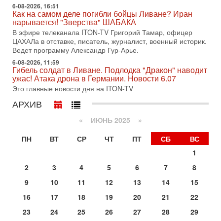
молчат Трамп и Нетаньяху?
6-08-2026, 16:51
Как на самом деле погибли бойцы Ливане? Иран
Недавний визит премьер-министра Израиля Биньямина
нарывается! "Зверства" ШАБАКА
Нетаньяху в США и его встреча с Дональдом Трампом
В эфире телеканала ITON-TV Григорий Тамар, офицер
оставили больше вопросов, чем ответов. Полная
ЦАХАЛа в отставке, писатель, журналист, военный историк.
31-07-2026, 15:18
Ведет программу Александр Гур-Арье.
Иран готовит покушение на Нетаниягу! Трамп не
6-08-2026, 11:59
хочет эскалации, но КСИР готовит взрыв!
Гибель солдат в Ливане. Подлодка "Дракон" наводит
В эфире телеканала ITON-TV СЕРГЕЙ МИГДАЛЬ, эксперт
ужас! Атака дрона в Германии. Новости 6.07
по вопросам безопасности, офицер запаса
Это главные новости дня на ITON-TV
Международного управления полиции Израиля, автор
АРХИВ
31-07-2026, 09:02
Битва за разоружение ХАМАСа - НОВОСТИ
«
ИЮНЬ 2025
»
31/07/2026
Сегодня президент США Дональд Трамп заявил о
ПН
ВТ
СР
ЧТ
ПТ
СБ
ВС
достижении исторического соглашения о полном
разоружении ХАМАСа и других вооруженных группировок в
1
30-07-2026, 17:59
2
3
4
5
6
7
8
Иран доведет Трампа до крайних мер? Разбор и
оценка от военного обозревателя Давида Шарпа
9
10
11
12
13
14
15
Ситуация вокруг противостояния Ирана и США накаляется
16
17
18
19
20
21
22
с каждым днем. Почему Трамп в самый последний момент
отменил решение о нанесении тяжелых ударов
23
24
25
26
27
28
29