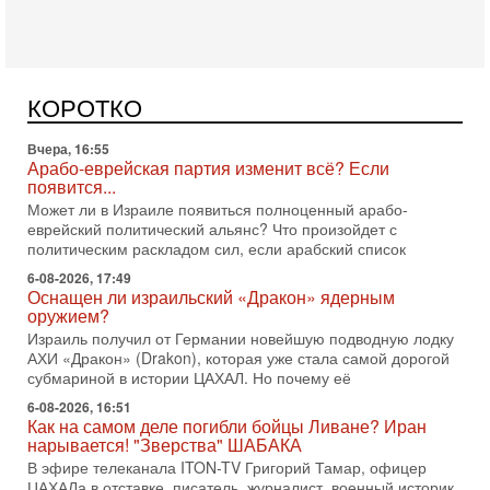
Сегодня, 16:56
Еврейский кандидат в арабской партии — зачем?
Израильская политика может получить неожиданный
поворот: еврейский кандидат — на реальном месте в
КОРОТКО
списке одной из арабских партий. Причем речь идет
Вчера, 16:55
Арабо-еврейская партия изменит всё? Если
появится...
Может ли в Израиле появиться полноценный арабо-
еврейский политический альянс? Что произойдет с
политическим раскладом сил, если арабский список
6-08-2026, 17:49
Оснащен ли израильский «Дракон» ядерным
оружием?
Израиль получил от Германии новейшую подводную лодку
АХИ «Дракон» (Drakon), которая уже стала самой дорогой
субмариной в истории ЦАХАЛ. Но почему её
6-08-2026, 16:51
Как на самом деле погибли бойцы Ливане? Иран
нарывается! "Зверства" ШАБАКА
В эфире телеканала ITON-TV Григорий Тамар, офицер
ЦАХАЛа в отставке, писатель, журналист, военный историк.