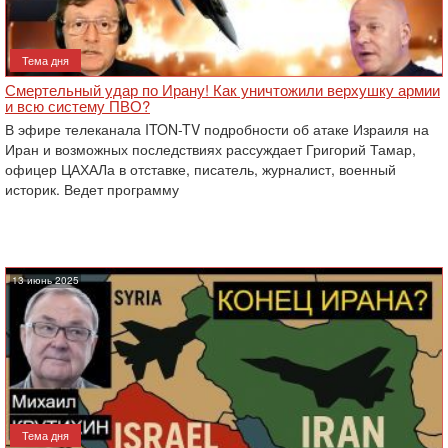
Тема дня
Смертельный удар по Ирану! Как уничтожили верхушку армии
и всю систему ПВО?
В эфире телеканала ITON-TV подробности об атаке Израиля на
Иран и возможных последствиях рассуждает Григорий Тамар,
офицер ЦАХАЛа в отставке, писатель, журналист, военный
историк. Ведет программу
13 июнь 2025
Тема дня