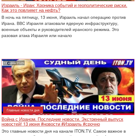
Израиль - Иран: Хроника событий и геополитические риски.
Как это повлияет на нефть?
В ночь на пятницу, 13 июня, Израиль начал операцию против
Ирана. ВВС Израиля атаковали ядерную инфраструктуру,
военные объекты и руководителей иранского режима. Это
разовая атака Израиля или начало
13 июнь 2025
Главные новости дня
Война с Ираном. Последние новости. Экстренный выпуск
новостей! 13 июня #новости #Израиль #срочно
Это главные новости дня на канале ITON.TV. Самое важное в