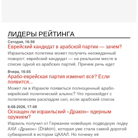
В этом выпуске мы разбираем одну из самых тревожных
тем израильской политики. Известно, что израильская
Служба общей безопасности (ШАБАК) создала
3-08-2026, 08:32
Трамп и Иран: последний шанс - НОВОСТИ
ЛИДЕРЫ РЕЙТИНГА
03/08/2026
Президент США Дональд Трамп объявил о возобновлении
Сегодня, 16:56
переговоров с Ираном, но Тегеран пока не подтвердил
Еврейский кандидат в арабской партии — зачем?
готовность к диалогу. По словам американского
Израильская политика может получить неожиданный
поворот: еврейский кандидат — на реальном месте в
2-08-2026, 08:42
списке одной из арабских партий. Причем речь идет
Трамп отменил удар по Ирану - НОВОСТИ
02/08/2026
Вчера, 16:55
Арабо-еврейская партия изменит всё? Если
Президент США Дональд Трамп сегодня заявил об отмене
появится...
подготовленного удара по Ирану после обращений
Тегерана и других стран региона. По его словам,
Может ли в Израиле появиться полноценный арабо-
еврейский политический альянс? Что произойдет с
1-08-2026, 17:50
политическим раскладом сил, если арабский список
«Русский голос» Израиля: кто заберет его на этот
раз?
6-08-2026, 17:49
Оснащен ли израильский «Дракон» ядерным
Голоса русскоязычных репатриантов не раз кардинально
оружием?
меняли политический ландшафт Израиля. Достаточно
Израиль получил от Германии новейшую подводную лодку
вспомнить взлет партии «Исраэль ба-алия», когда
АХИ «Дракон» (Drakon), которая уже стала самой дорогой
31-07-2026, 17:00
субмариной в истории ЦАХАЛ. Но почему её
Тайны закрытых дверей: о чём на самом деле