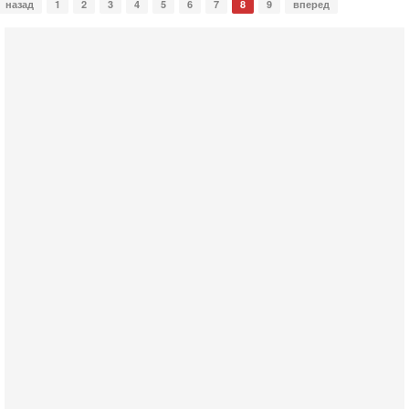
назад
1
2
3
4
5
6
7
8
9
вперед
Вчера, 16:56
Еврейский кандидат в арабской партии — зачем?
Израильская политика может получить неожиданный
поворот: еврейский кандидат — на реальном месте в
списке одной из арабских партий. Причем речь идет
7-08-2026, 16:55