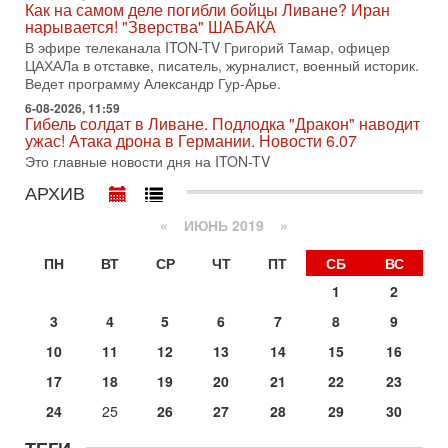
Как на самом деле погибли бойцы Ливане? Иран
В эфире телеканала ITON-TV СЕРГЕЙ МИГДАЛЬ, эксперт
нарывается! "Зверства" ШАБАКА
по вопросам безопасности, офицер запаса
Международного управления полиции Израиля, автор
В эфире телеканала ITON-TV Григорий Тамар, офицер
ЦАХАЛа в отставке, писатель, журналист, военный историк.
31-07-2026, 09:02
Ведет программу Александр Гур-Арье.
Битва за разоружение ХАМАСа - НОВОСТИ
31/07/2026
6-08-2026, 11:59
Гибель солдат в Ливане. Подлодка "Дракон" наводит
Сегодня президент США Дональд Трамп заявил о
ужас! Атака дрона в Германии. Новости 6.07
достижении исторического соглашения о полном
Это главные новости дня на ITON-TV
разоружении ХАМАСа и других вооруженных группировок в
АРХИВ
30-07-2026, 17:59
Иран доведет Трампа до крайних мер? Разбор и
оценка от военного обозревателя Давида Шарпа
«
ИЮНЬ 2019
»
Ситуация вокруг противостояния Ирана и США накаляется
ПН
ВТ
СР
ЧТ
ПТ
СБ
ВС
с каждым днем. Почему Трамп в самый последний момент
отменил решение о нанесении тяжелых ударов
1
2
30-07-2026, 16:54
3
4
5
6
7
8
9
Покупатель авиакомпании «Аркия» намерен
запретить полеты по субботам!
10
11
12
13
14
15
16
Вокруг возможной продажи авиакомпании «Аркия»
17
18
19
20
21
22
23
разгорается громкий конфликт.
Вчера, 16:56
24
25
26
27
28
29
30
Еврейский кандидат в арабской партии — зачем?
Израильская политика может получить неожиданный