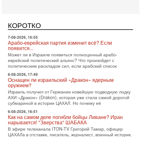
Арабо-еврейская партия изменит всё? Если
появится...
Может ли в Израиле появиться полноценный арабо-
еврейский политический альянс? Что произойдет с
КОРОТКО
политическим раскладом сил, если арабский список
6-08-2026, 17:49
Оснащен ли израильский «Дракон» ядерным
оружием?
Израиль получил от Германии новейшую подводную лодку
АХИ «Дракон» (Drakon), которая уже стала самой дорогой
субмариной в истории ЦАХАЛ. Но почему её
6-08-2026, 16:51
Как на самом деле погибли бойцы Ливане? Иран
нарывается! "Зверства" ШАБАКА
В эфире телеканала ITON-TV Григорий Тамар, офицер
ЦАХАЛа в отставке, писатель, журналист, военный историк.
Ведет программу Александр Гур-Арье.
6-08-2026, 08:20
«Дракон» усилил ВМС Израиля - НОВОСТИ
06/08/2026
Германия передала Израилю новейшую подводную лодку
АХИ «Дракон», которую называют самой мощной
субмариной на Ближнем Востоке. Передача прошла на