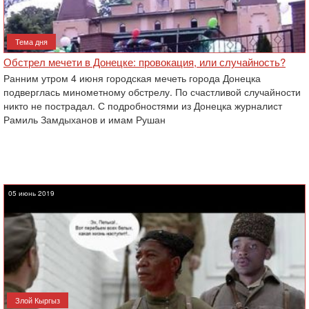
Тема дня
Обстрел мечети в Донецке: провокация, или случайность?
Ранним утром 4 июня городская мечеть города Донецка
подверглась минометному обстрелу. По счастливой случайности
никто не пострадал. С подробностями из Донецка журналист
Рамиль Замдыханов и имам Рушан
05 июнь 2019
Злой Кыргыз