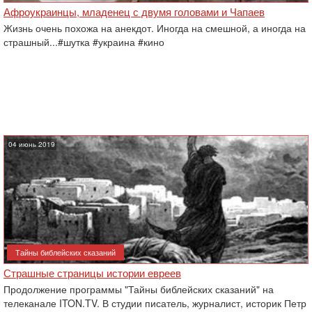
Афроукраинцы, младенец с двумя головами и Чапаев
Жизнь очень похожа на анекдот. Иногда на смешной, а иногда на
страшный...#шутка #украина #кино
04 июнь 2019
Тайны библейских сказаний
Страшные страницы истории евреев
Продолжение программы "Тайны библейских сказаний" на
телеканале ITON.TV. В студии писатель, журналист, историк Петр