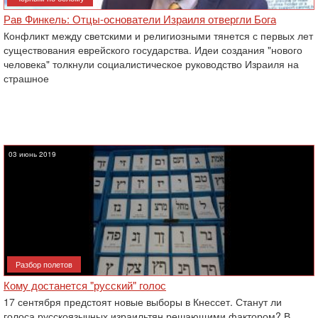
Рав Финкель: Отцы-основатели Израиля отвергли Бога
Конфликт между светскими и религиозными тянется с первых лет
существования еврейского государства. Идеи создания "нового
человека" толкнули социалистическое руководство Израиля на
страшное
03 июнь 2019
Разбор полетов
Кому достанется "русский" голос
17 сентября предстоят ‎новые выборы в Кнессет. Станут ли
голоса русскоязычных израильтян решающими фактором? В