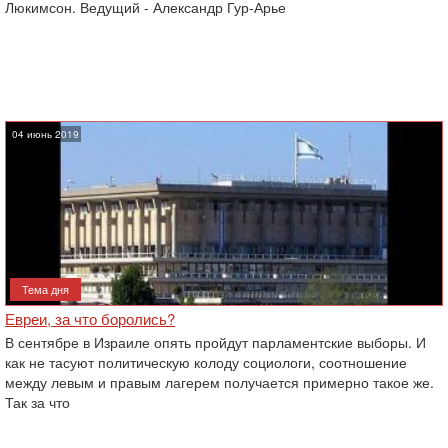
Люкимсон. Ведущий - Александр Гур-Арье
04 июнь 2019
Тема дня
Евреи, за что боролись?‎
В сентябре в Израиле опять пройдут парламентские выборы. И
как не тасуют политическую колоду ‎социологи, соотношение
между левым и правым лагерем получается примерно такое ‎же.
Так за что