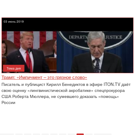
03 июнь 2019
Тема дня
Трамп: «Импичмент – это грязное слово»
Писатель и публицист Кирилл Бенедиктов в эфире ITON.TV даёт
свою оценку «лингвинистической акробатике» спецпрокурора
США Роберта Мюллера, не сумевшего доказать «помощь»
России