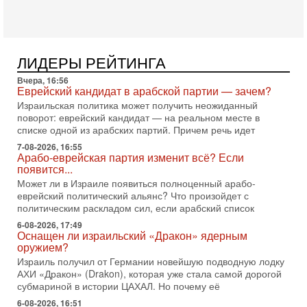
переговоров с Ираном, но Тегеран пока не подтвердил
готовность к диалогу. По словам американского
2-08-2026, 08:42
Трамп отменил удар по Ирану - НОВОСТИ
02/08/2026
ЛИДЕРЫ РЕЙТИНГА
Президент США Дональд Трамп сегодня заявил об отмене
Вчера, 16:56
подготовленного удара по Ирану после обращений
Еврейский кандидат в арабской партии — зачем?
Тегерана и других стран региона. По его словам,
Израильская политика может получить неожиданный
1-08-2026, 17:50
поворот: еврейский кандидат — на реальном месте в
«Русский голос» Израиля: кто заберет его на этот
списке одной из арабских партий. Причем речь идет
раз?
7-08-2026, 16:55
Голоса русскоязычных репатриантов не раз кардинально
Арабо-еврейская партия изменит всё? Если
меняли политический ландшафт Израиля. Достаточно
появится...
вспомнить взлет партии «Исраэль ба-алия», когда
Может ли в Израиле появиться полноценный арабо-
еврейский политический альянс? Что произойдет с
31-07-2026, 17:00
Тайны закрытых дверей: о чём на самом деле
политическим раскладом сил, если арабский список
молчат Трамп и Нетаньяху?
6-08-2026, 17:49
Недавний визит премьер-министра Израиля Биньямина
Оснащен ли израильский «Дракон» ядерным
Нетаньяху в США и его встреча с Дональдом Трампом
оружием?
оставили больше вопросов, чем ответов. Полная
Израиль получил от Германии новейшую подводную лодку
АХИ «Дракон» (Drakon), которая уже стала самой дорогой
31-07-2026, 15:18
субмариной в истории ЦАХАЛ. Но почему её
Иран готовит покушение на Нетаниягу! Трамп не
хочет эскалации, но КСИР готовит взрыв!
6-08-2026, 16:51