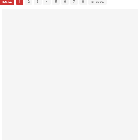
назад
1
2
3
4
5
6
7
8
вперед
Вчера, 17:49
Оснащен ли израильский «Дракон» ядерным
оружием?
Израиль получил от Германии новейшую подводную лодку
АХИ «Дракон» (Drakon), которая уже стала самой дорогой
субмариной в истории ЦАХАЛ. Но почему её