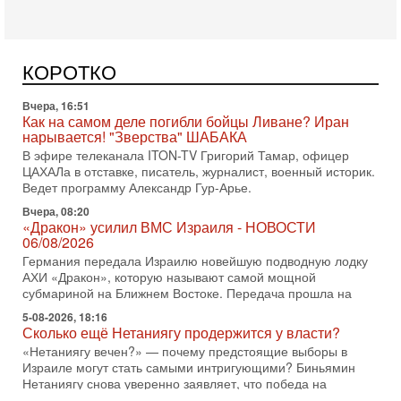
Вчера, 16:51
Как на самом деле погибли бойцы Ливане? Иран
нарывается! "Зверства" ШАБАКА
В эфире телеканала ITON-TV Григорий Тамар, офицер
КОРОТКО
ЦАХАЛа в отставке, писатель, журналист, военный историк.
Ведет программу Александр Гур-Арье.
Вчера, 08:20
«Дракон» усилил ВМС Израиля - НОВОСТИ
06/08/2026
Германия передала Израилю новейшую подводную лодку
АХИ «Дракон», которую называют самой мощной
субмариной на Ближнем Востоке. Передача прошла на
5-08-2026, 18:16
Сколько ещё Нетаниягу продержится у власти?
«Нетаниягу вечен?» — почему предстоящие выборы в
Израиле могут стать самыми интригующими? Биньямин
Нетаниягу снова уверенно заявляет, что победа на
5-08-2026, 08:51
Трамп пригрозил Ирану ударом - НОВОСТИ
05/08/2026
Президент США Дональд Трамп сегодня заявил, что
Ормузский пролив может быть открыт «очень скоро». По
его словам, если этого не произойдет, Иран ждет