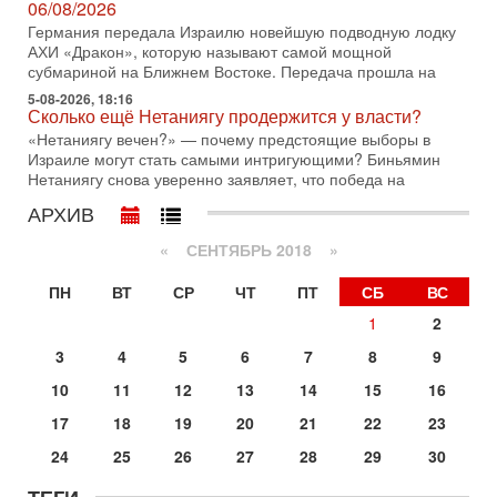
оценка от военного обозревателя Давида Шарпа
06/08/2026
Ситуация вокруг противостояния Ирана и США накаляется
Германия передала Израилю новейшую подводную лодку
с каждым днем. Почему Трамп в самый последний момент
АХИ «Дракон», которую называют самой мощной
отменил решение о нанесении тяжелых ударов
субмариной на Ближнем Востоке. Передача прошла на
5-08-2026, 18:16
30-07-2026, 16:54
Сколько ещё Нетаниягу продержится у власти?
Покупатель авиакомпании «Аркия» намерен
запретить полеты по субботам!
«Нетаниягу вечен?» — почему предстоящие выборы в
Израиле могут стать самыми интригующими? Биньямин
Вокруг возможной продажи авиакомпании «Аркия»
Нетаниягу снова уверенно заявляет, что победа на
разгорается громкий конфликт.
АРХИВ
30-07-2026, 08:16
Трамп готовит удар по Ирану - НОВОСТИ 30/07/2026
«
СЕНТЯБРЬ 2018
»
Президент США Дональд Трамп сегодня рассматривает
возможность масштабной военной операции против Ирана
ПН
ВТ
СР
ЧТ
ПТ
СБ
ВС
после ракетной атаки на американскую базу в
1
2
29-07-2026, 18:28
Трамп взбешен атакой на базы! Иран играет с огнем.
3
4
5
6
7
8
9
Израиль меняет курс
В эфире телеканала ITON-TV политолог Цви Маген,
10
11
12
13
14
15
16
дипломат, в прошлом - старший офицер военной разведки
17
18
19
20
21
22
23
АМАН, глава спецслужбы "Натив", ‎Чрезвычайный и
Вчера, 17:49
24
25
26
27
28
29
30
Оснащен ли израильский «Дракон» ядерным
оружием?