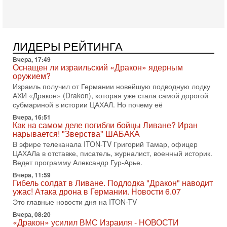
Голоса русскоязычных репатриантов не раз кардинально
меняли политический ландшафт Израиля. Достаточно
вспомнить взлет партии «Исраэль ба-алия», когда
31-07-2026, 17:00
Тайны закрытых дверей: о чём на самом деле
ЛИДЕРЫ РЕЙТИНГА
молчат Трамп и Нетаньяху?
Вчера, 17:49
Недавний визит премьер-министра Израиля Биньямина
Оснащен ли израильский «Дракон» ядерным
Нетаньяху в США и его встреча с Дональдом Трампом
оружием?
оставили больше вопросов, чем ответов. Полная
Израиль получил от Германии новейшую подводную лодку
31-07-2026, 15:18
АХИ «Дракон» (Drakon), которая уже стала самой дорогой
Иран готовит покушение на Нетаниягу! Трамп не
субмариной в истории ЦАХАЛ. Но почему её
хочет эскалации, но КСИР готовит взрыв!
Вчера, 16:51
В эфире телеканала ITON-TV СЕРГЕЙ МИГДАЛЬ, эксперт
Как на самом деле погибли бойцы Ливане? Иран
по вопросам безопасности, офицер запаса
нарывается! "Зверства" ШАБАКА
Международного управления полиции Израиля, автор
В эфире телеканала ITON-TV Григорий Тамар, офицер
ЦАХАЛа в отставке, писатель, журналист, военный историк.
31-07-2026, 09:02
Битва за разоружение ХАМАСа - НОВОСТИ
Ведет программу Александр Гур-Арье.
31/07/2026
Вчера, 11:59
Сегодня президент США Дональд Трамп заявил о
Гибель солдат в Ливане. Подлодка "Дракон" наводит
достижении исторического соглашения о полном
ужас! Атака дрона в Германии. Новости 6.07
разоружении ХАМАСа и других вооруженных группировок в
Это главные новости дня на ITON-TV
30-07-2026, 17:59
Вчера, 08:20
Иран доведет Трампа до крайних мер? Разбор и
«Дракон» усилил ВМС Израиля - НОВОСТИ