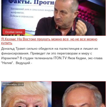
Особая папка
Я.Кедми: На Востоке продать можно все, но не все можно
купить
Дональд Трамп сильно обиделся на палестинцев и лишил их
финансирования. Приведет ли это переговорам и миру с
Израилем? В студии телеканала ITON.TV Яков Кедми, экс-глава
"Натив". Ведущий -
30 сентябрь 2018