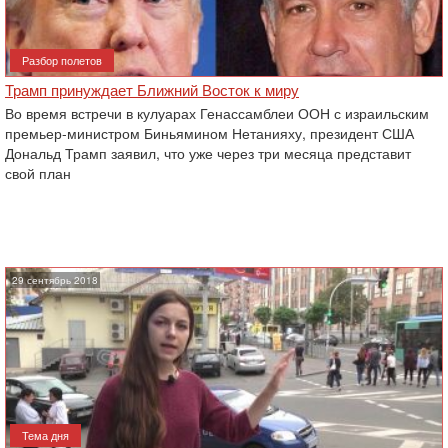
Разбор полетов
Трамп принуждает Ближний Восток к миру
Во время встречи в кулуарах Генассамблеи ООН с израильским
премьер-министром Биньямином ‎Нетанияху, президент США
Дональд Трамп заявил, что уже через три месяца представит
свой план
29 сентябрь 2018
Тема дня