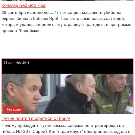
Кошмар Бабьего Яра
29 сентября исполнилось 77 лет со дня массового убийства
евреев Киева в Бабьем Яре! Пронзительные рассказы людей,
которым удалось пережить эту страшную трагедию, в программе
проекта "Еврейские
28 сентябрь 2018
Тема дня
Путин боится ссориться с Шойгу
Почему президент Путин весьма сдержанно отреагировал на
гибель ИЛ-20 в Сирии? Кто "педалирует" обострение скандала с