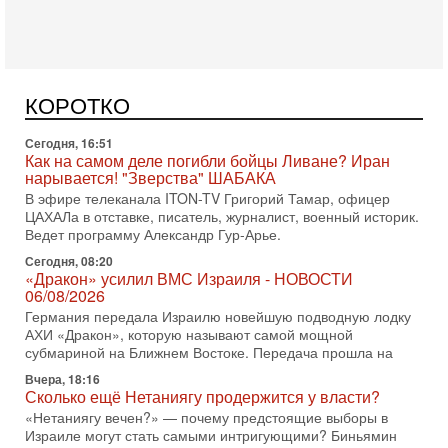
субмариной в истории ЦАХАЛ. Но почему её
Сегодня, 16:51
Как на самом деле погибли бойцы Ливане? Иран
нарывается! "Зверства" ШАБАКА
В эфире телеканала ITON-TV Григорий Тамар, офицер
КОРОТКО
ЦАХАЛа в отставке, писатель, журналист, военный историк.
Ведет программу Александр Гур-Арье.
Сегодня, 08:20
«Дракон» усилил ВМС Израиля - НОВОСТИ
06/08/2026
Германия передала Израилю новейшую подводную лодку
АХИ «Дракон», которую называют самой мощной
субмариной на Ближнем Востоке. Передача прошла на
Вчера, 18:16
Сколько ещё Нетаниягу продержится у власти?
«Нетаниягу вечен?» — почему предстоящие выборы в
Израиле могут стать самыми интригующими? Биньямин
Нетаниягу снова уверенно заявляет, что победа на
Вчера, 08:51
Трамп пригрозил Ирану ударом - НОВОСТИ
05/08/2026
Президент США Дональд Трамп сегодня заявил, что
Ормузский пролив может быть открыт «очень скоро». По