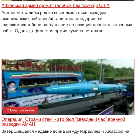
Афганская армия громит талибов без помощи США
Афганские талибы решив воспользоваться выводом
американских войск из Афганистана предприняли
широкомасштабное наступление на позиции правительственных
войск. Однако, афганская армия сумела не только
31 май 2021
С Большой Буквы
Операция "Стражи стен" - это был "звездный час" военной
разведки АМАН
Завершившаяся недавно война между Израилем и Хамасом на