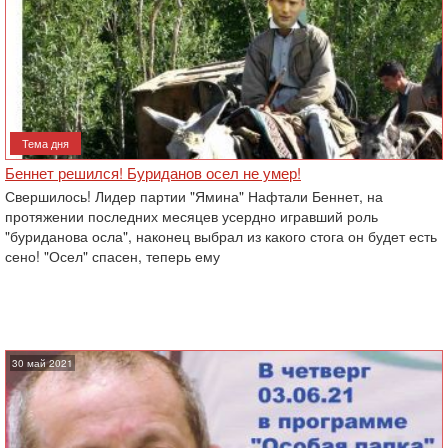
Тема дня
Беннет решился! Буриданов осел не умер!
Свершилось! Лидер партии "Ямина" Нафтали Беннет, на
протяжении последних месяцев усердно игравший роль
"буриданова осла", наконец выбрал из какого стога он будет есть
сено! "Осел" спасен, теперь ему
30 май 2021