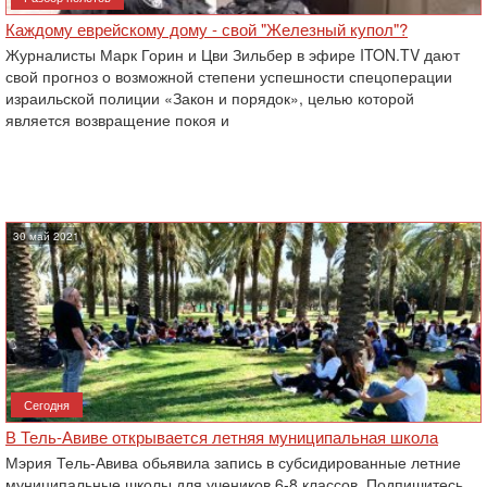
Каждому еврейскому дому - свой "Железный купол"?
Журналисты Марк Горин и Цви Зильбер в эфире ITON.TV дают
свой прогноз о возможной степени успешности спецоперации
израильской полиции «Закон и порядок», целью которой
является возвращение покоя и
30 май 2021
Сегодня
В Тель-Авиве открывается летняя муниципальная школа
Мэрия Тель-Авива обьявила запись в субсидированные летние
муниципальные школы для учеников 6-8 классов. Подпишитесь