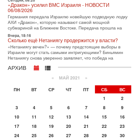
Сегодня, 08:20
Иран доведет Трампа до крайних мер? Разбор и
«Дракон» усилил ВМС Израиля - НОВОСТИ
оценка от военного обозревателя Давида Шарпа
06/08/2026
Ситуация вокруг противостояния Ирана и США накаляется
Германия передала Израилю новейшую подводную лодку
с каждым днем. Почему Трамп в самый последний момент
АХИ «Дракон», которую называют самой мощной
отменил решение о нанесении тяжелых ударов
субмариной на Ближнем Востоке. Передача прошла на
Вчера, 18:16
30-07-2026, 16:54
Сколько ещё Нетаниягу продержится у власти?
Покупатель авиакомпании «Аркия» намерен
запретить полеты по субботам!
«Нетаниягу вечен?» — почему предстоящие выборы в
Израиле могут стать самыми интригующими? Биньямин
Вокруг возможной продажи авиакомпании «Аркия»
Нетаниягу снова уверенно заявляет, что победа на
разгорается громкий конфликт.
АРХИВ
30-07-2026, 08:16
Трамп готовит удар по Ирану - НОВОСТИ 30/07/2026
«
МАЙ 2021
»
Президент США Дональд Трамп сегодня рассматривает
возможность масштабной военной операции против Ирана
ПН
ВТ
СР
ЧТ
ПТ
СБ
ВС
после ракетной атаки на американскую базу в
1
2
29-07-2026, 18:28
Трамп взбешен атакой на базы! Иран играет с огнем.
3
4
5
6
7
8
9
Израиль меняет курс
В эфире телеканала ITON-TV политолог Цви Маген,
10
11
12
13
14
15
16
дипломат, в прошлом - старший офицер военной разведки
17
18
19
20
21
22
23
АМАН, глава спецслужбы "Натив", ‎Чрезвычайный и
Сегодня, 17:49
24
25
26
27
28
29
30