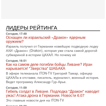
раз?
Голоса русскоязычных репатриантов не раз кардинально
меняли политический ландшафт Израиля. Достаточно
вспомнить взлет партии «Исраэль ба-алия», когда
31-07-2026, 17:00
Тайны закрытых дверей: о чём на самом деле
ЛИДЕРЫ РЕЙТИНГА
молчат Трамп и Нетаньяху?
Сегодня, 17:49
Недавний визит премьер-министра Израиля Биньямина
Оснащен ли израильский «Дракон» ядерным
Нетаньяху в США и его встреча с Дональдом Трампом
оружием?
оставили больше вопросов, чем ответов. Полная
Израиль получил от Германии новейшую подводную лодку
31-07-2026, 15:18
АХИ «Дракон» (Drakon), которая уже стала самой дорогой
Иран готовит покушение на Нетаниягу! Трамп не
субмариной в истории ЦАХАЛ. Но почему её
хочет эскалации, но КСИР готовит взрыв!
Сегодня, 16:51
В эфире телеканала ITON-TV СЕРГЕЙ МИГДАЛЬ, эксперт
Как на самом деле погибли бойцы Ливане? Иран
по вопросам безопасности, офицер запаса
нарывается! "Зверства" ШАБАКА
Международного управления полиции Израиля, автор
В эфире телеканала ITON-TV Григорий Тамар, офицер
ЦАХАЛа в отставке, писатель, журналист, военный историк.
31-07-2026, 09:02
Битва за разоружение ХАМАСа - НОВОСТИ
Ведет программу Александр Гур-Арье.
31/07/2026
Сегодня, 11:59
Сегодня президент США Дональд Трамп заявил о
Гибель солдат в Ливане. Подлодка "Дракон" наводит
достижении исторического соглашения о полном
ужас! Атака дрона в Германии. Новости 6.07
разоружении ХАМАСа и других вооруженных группировок в
Это главные новости дня на ITON-TV
30-07-2026, 17:59