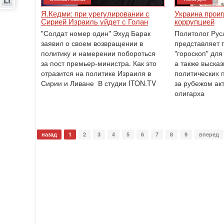
Я.Кедми: при урегулировании с
Украина проиг
Сирией Израиль уйдет с Голан
коррупцией
"Солдат номер один" Эхуд Барак
Политолог Рус
заявил о своем возвращении в
представляет 
политику и намерении побороться
"гороскоп" для
за пост премьер-министра. Как это
а также выска
отразится на политике Израиля в
политических 
Сирии и Ливане В студии ITON.TV
за рубежом ак
олигарха
назад
1
2
3
4
5
6
7
8
9
вперед