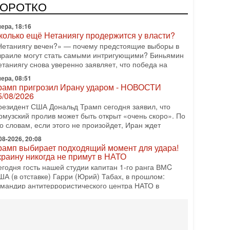
одку АХИ «Дракон», которую называют самой мощной
КОРОТКО
убмариной на Ближнем Востоке. Передача прошла на
ера, 18:16
колько ещё Нетаниягу продержится у власти?
Нетаниягу вечен?» — почему предстоящие выборы в
зраиле могут стать самыми интригующими? Биньямин
етаниягу снова уверенно заявляет, что победа на
ера, 08:51
рамп пригрозил Ирану ударом - НОВОСТИ
5/08/2026
резидент США Дональд Трамп сегодня заявил, что
рмузский пролив может быть открыт «очень скоро». По
о словам, если этого не произойдет, Иран ждет
08-2026, 20:08
рамп выбирает подходящий момент для удара!
краину никогда не примут в НАТО
егодня гость нашей студии капитан 1-го ранга ВМC
ША (в отставке) Гарри (Юрий) Табах, в прошлом:
омандир антитеррористического центра НАТО в
08-2026, 19:07
Либо в армию — либо в тюрьму?»
итуация вокруг призыва ультраортодоксов в ЦАХАЛ
стигла точки кипения. Попытки принять закон,