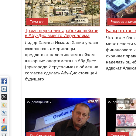
Тема дня
Человек и закон
Трамп переселит арабских шейхов
Банкротство:
в Абу-Дис вместо Иерусалима
Что такое банк
Лидер Хамаса Исмаил Хания ужасно
может спасти ч
взволнован: американцы
финансового к
предлагают палестинским шейхам
охраняет прав
шикарные апартаменты в Абу-Дисе
наделать ошиб
(пригороде Иерусалима) в обмен на
адвокат Алекс
согласие сделать Абу-Дис столицей
будущего
27 декабрь 2017
27 декабрь 2017
Особая папка
Тема дня