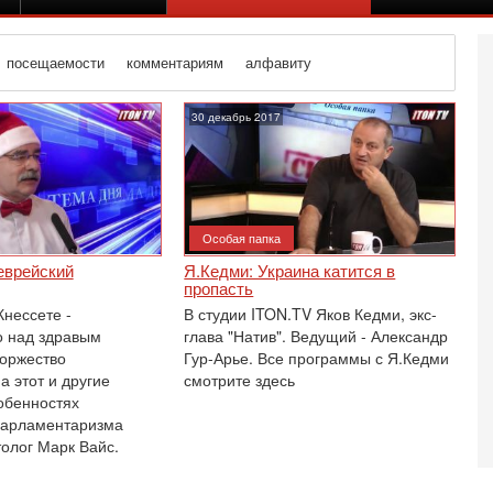
посещаемости
комментариям
алфавиту
30 декабрь 2017
Особая папка
еврейский
Я.Кедми: Украина катится в
пропасть
Кнессете -
В студии ITON.TV Яков Кедми, экс-
о над здравым
глава "Натив". Ведущий - Александр
оржество
Гур-Арье. Все программы с Я.Кедми
а этот и другие
смотрите здесь
обенностях
Се
парламентаризма
«
толог Марк Вайс.
0
Г