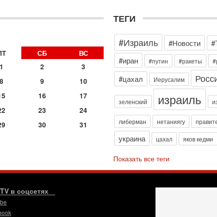
з
В
ТЕГИ
р
30
Т
#Израиль
#Новости
#
3
ПТ
СБ
ВС
П
#иран
#путин
#ракеты
#
1
2
3
в
Росс
И
#цахал
Иерусалим
8
9
10
29
израиль
15
16
17
Т
зеленский
и
о
22
23
24
В
либерман
нетаниягу
правит
29
30
31
д
р
украина
цахал
яков кедми
‎
29
Показать все теги
И
п
В
.TV в соцсетях
Ц
и
ube
book
29