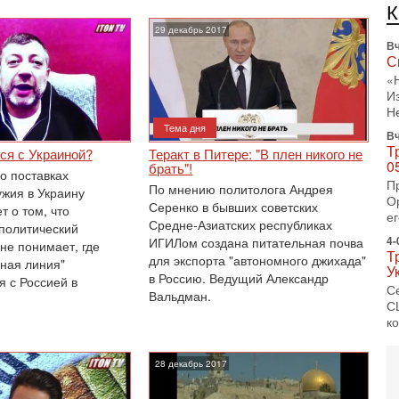
л
с
29 декабрь 2017
Вч
С
«
И
Н
Тема дня
Вч
Т
ся с Украиной?
Теракт в Питере: "В плен никого не
0
брать"!
о поставках
П
По мнению политолога Андрея
ужия в Украину
О
Серенко в бывших советских
т о том, что
ег
Средне-Азиатских республиках
политический
4-
ИГИЛом создана питательная почва
не понимает, где
Т
для экспорта "автономного джихада"
сная линия"
У
в Россию. Ведущий Александр
я с Россией в
С
Вальдман.
С
к
3-
«
28 декабрь 2017
С
до