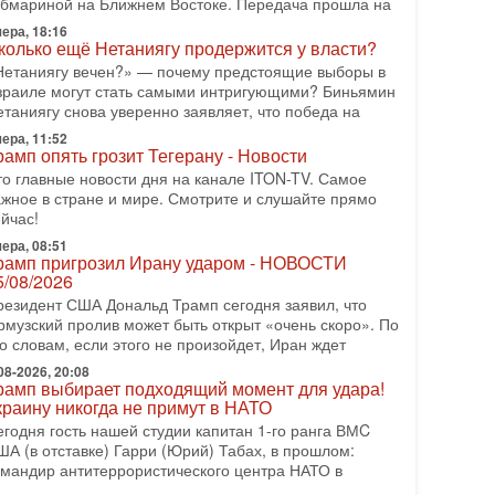
убмариной на Ближнем Востоке. Передача прошла на
-07-2026, 15:18
ера, 18:16
ран готовит покушение на Нетаниягу! Трамп не
колько ещё Нетаниягу продержится у власти?
очет эскалации, но КСИР готовит взрыв!
Нетаниягу вечен?» — почему предстоящие выборы в
 эфире телеканала ITON-TV СЕРГЕЙ МИГДАЛЬ,
зраиле могут стать самыми интригующими? Биньямин
ксперт по вопросам безопасности, офицер запаса
етаниягу снова уверенно заявляет, что победа на
еждународного управления полиции Израиля, автор
ера, 11:52
рамп опять грозит Тегерану - Новости
-07-2026, 09:02
итва за разоружение ХАМАСа - НОВОСТИ
то главные новости дня на канале ITON-TV. Самое
1/07/2026
ажное в стране и мире. Смотрите и слушайте прямо
йчас!
егодня президент США Дональд Трамп заявил о
остижении исторического соглашения о полном
ера, 08:51
азоружении ХАМАСа и других вооруженных
рамп пригрозил Ирану ударом - НОВОСТИ
руппировок в
5/08/2026
резидент США Дональд Трамп сегодня заявил, что
-07-2026, 17:59
рмузский пролив может быть открыт «очень скоро». По
ран доведет Трампа до крайних мер? Разбор и
о словам, если этого не произойдет, Иран ждет
ценка от военного обозревателя Давида Шарпа
итуация вокруг противостояния Ирана и США
08-2026, 20:08
рамп выбирает подходящий момент для удара!
акаляется с каждым днем. Почему Трамп в самый
краину никогда не примут в НАТО
оследний момент отменил решение о нанесении
яжелых ударов
егодня гость нашей студии капитан 1-го ранга ВМC
ША (в отставке) Гарри (Юрий) Табах, в прошлом:
-07-2026, 16:54
омандир антитеррористического центра НАТО в
окупатель авиакомпании «Аркия» намерен