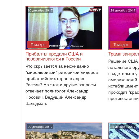
30 декабрь 2017
29 декабрь 2017
Тема дня
Тема дня
Прибалты предали США и
Трамп заиграл
поворачиваются к России
Решение США 
Что скрывается за неожиданно
летального ор
"миролюбивой" риторикой лидеров
свидетельствуе
прибалтийских стран в адрес
американский 
России? На этот и другие вопросы
истеблишмент 
отвечает политолог Александр
проходит "кра
Носович. Ведущий Александр
противостояни
Вальдман.
29 декабрь 2017
28 декабрь 2017