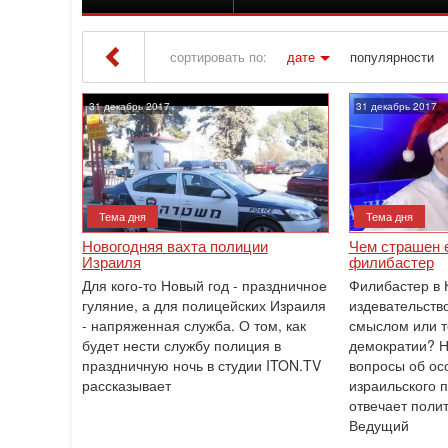
сортировать по:
дате
популярности
Iton TV
» Материалы за Декабрь 2017 года
31 декабрь 2017
31 декабрь 2017
Тема дня
Тема дня
Новогодняя вахта полиции
Чем страшен 
Израиля
филибастер
Для кого-то Новый год - праздничное
Филибастер в 
гуляние, а для полицейских Израиля
издевательств
- напряженная служба. О том, как
смыслом или т
будет нести службу полиция в
демократии? Н
праздничную ночь в ‎студии ITON.TV
вопросы об ос
рассказывает
израильского 
отвечает поли
Ведущий