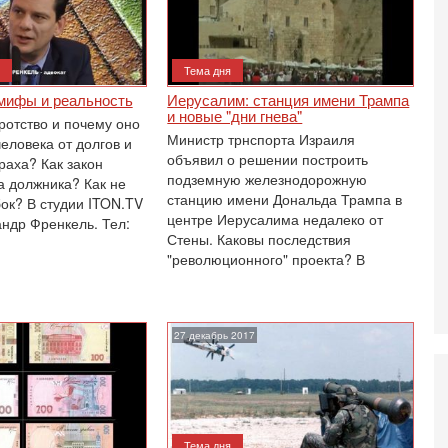
о
3-
Х
Тема дня
И
В
 мифы и реальность
Иерусалим: станция имени Трампа
Ц
и новые "дни гнева"
ротство и почему оно
и
Министр трнспорта Израиля
еловека от долгов и
объявил о решении построить
3-
раха? Как закон
И
подземную железнодорожную
а должника? Как не
т
станцию имени Дональда Трампа в
ок? В студии ITON.TV
В
центре Иерусалима недалеко от
андр Френкель. Тел:
п
Стены. Каковы последствия
А
"революционного" проекта? В
А
3-
В
ф
27 декабрь 2017
В
те
С
3-
Т
0
Тема дня