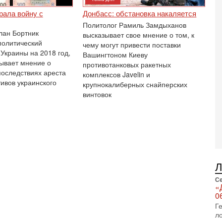
П
рала войну с
Донбасс: обстановка накаляется
в
Политолог Рамиль Замдыханов
не
лан Бортник
высказывает свое мнение о том, к
а
политический
чему могут привести поставки
2-
 Украины на 2018 год,
Вашингтоном Киеву
Т
зывает мнение о
противотанковых ракетных
0
последствиях ареста
комплексов Javelin и
П
тивов украинского
крупнокалиберных снайперских
о
винтовок
о
с
1-
«
р
Г
м
в
31
Се
Т
«
м
0
Н
Г
Н
л
о