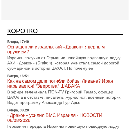
политическим раскладом сил, если арабский список
Вчера, 17:49
Оснащен ли израильский «Дракон» ядерным
оружием?
Израиль получил от Германии новейшую подводную лодку
КОРОТКО
АХИ «Дракон» (Drakon), которая уже стала самой дорогой
субмариной в истории ЦАХАЛ. Но почему её
Вчера, 16:51
Как на самом деле погибли бойцы Ливане? Иран
нарывается! "Зверства" ШАБАКА
В эфире телеканала ITON-TV Григорий Тамар, офицер
ЦАХАЛа в отставке, писатель, журналист, военный историк.
Ведет программу Александр Гур-Арье.
Вчера, 08:20
«Дракон» усилил ВМС Израиля - НОВОСТИ
06/08/2026
Германия передала Израилю новейшую подводную лодку
АХИ «Дракон», которую называют самой мощной
субмариной на Ближнем Востоке. Передача прошла на
5-08-2026, 18:16
Сколько ещё Нетаниягу продержится у власти?
«Нетаниягу вечен?» — почему предстоящие выборы в
Израиле могут стать самыми интригующими? Биньямин