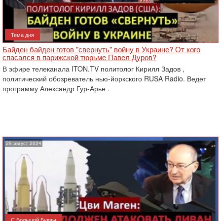
Тема дня
Байден байден готов "свернуть" войну в Украине? От кого
спасался в парижской тюрьме Павел Дуров?
В эфире телеканала ITON.TV политолог Кирилл Задов ,
политический обозреватель нью-йоркского RUSA Radio. Ведет
программу Александр Гур-Арье .
29 август 2024
С Большой Буквы