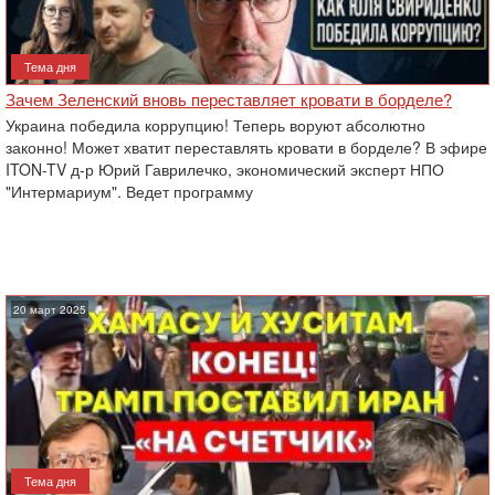
Тема дня
Зачем Зеленский вновь переставляет кровати в борделе?
Украина победила коррупцию! Теперь воруют абсолютно
законно! Может хватит переставлять кровати в борделе? В эфире
ITON-TV д-р Юрий Гаврилечко, экономический эксперт НПО
"Интермариум". Ведет программу
20 март 2025
Тема дня