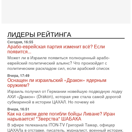
02/08/2026
Президент США Дональд Трамп сегодня заявил об отмене
подготовленного удара по Ирану после обращений
Тегерана и других стран региона. По его словам,
1-08-2026, 17:50
«Русский голос» Израиля: кто заберет его на этот
ЛИДЕРЫ РЕЙТИНГА
раз?
Сегодня, 16:55
Голоса русскоязычных репатриантов не раз кардинально
Арабо-еврейская партия изменит всё? Если
меняли политический ландшафт Израиля. Достаточно
появится...
вспомнить взлет партии «Исраэль ба-алия», когда
Может ли в Израиле появиться полноценный арабо-
31-07-2026, 17:00
еврейский политический альянс? Что произойдет с
Тайны закрытых дверей: о чём на самом деле
политическим раскладом сил, если арабский список
молчат Трамп и Нетаньяху?
Вчера, 17:49
Недавний визит премьер-министра Израиля Биньямина
Оснащен ли израильский «Дракон» ядерным
Нетаньяху в США и его встреча с Дональдом Трампом
оружием?
оставили больше вопросов, чем ответов. Полная
Израиль получил от Германии новейшую подводную лодку
АХИ «Дракон» (Drakon), которая уже стала самой дорогой
31-07-2026, 15:18
Иран готовит покушение на Нетаниягу! Трамп не
субмариной в истории ЦАХАЛ. Но почему её
хочет эскалации, но КСИР готовит взрыв!
Вчера, 16:51
В эфире телеканала ITON-TV СЕРГЕЙ МИГДАЛЬ, эксперт
Как на самом деле погибли бойцы Ливане? Иран
по вопросам безопасности, офицер запаса
нарывается! "Зверства" ШАБАКА
Международного управления полиции Израиля, автор
В эфире телеканала ITON-TV Григорий Тамар, офицер
ЦАХАЛа в отставке, писатель, журналист, военный историк.
31-07-2026, 09:02