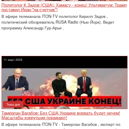
Политолог К.Задов (США): Хамасу - конец! Ультиматум: Трамп
поставил Иран "на счетчик"!
В эфире телеканала ITON-TV политолог Кирилл Задов ,
политический обозреватель RUSA Radio (Нью Йорк). Ведет
программу Александр Гур-Арье .
11 март 2025
Тема дня
Тамерлан Вагабов: Без США Украине воевать будет нечем!
Масштабы коррупции поражают!
В эфире телеканала ITON-TV - Тамерлан Вагабов , эксперт по