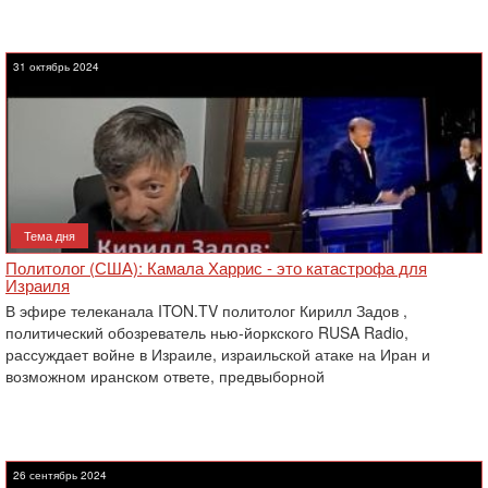
31 октябрь 2024
Тема дня
Политолог (США): Камала Харрис - это катастрофа для
Израиля
В эфире телеканала ITON.TV политолог Кирилл Задов ,
политический обозреватель нью-йоркского RUSA Radio,
рассуждает войне в Израиле, израильской атаке на Иран и
возможном иранском ответе, предвыборной
26 сентябрь 2024