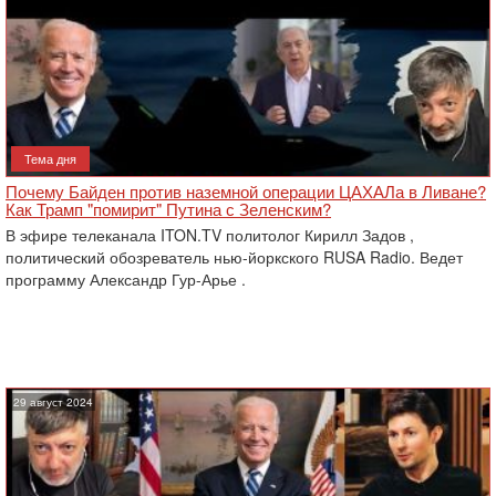
Тема дня
Почему Байден против наземной операции ЦАХАЛа в Ливане?
Как Трамп "помирит" Путина с Зеленским?
В эфире телеканала ITON.TV политолог Кирилл Задов ,
политический обозреватель нью-йоркского RUSA Radio. Ведет
программу Александр Гур-Арье .
29 август 2024