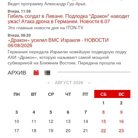
Ведет программу Александр Гур-Арье.
Битва за разоружение ХАМАСа - НОВОСТИ
31/07/2026
Вчера, 11:59
Гибель солдат в Ливане. Подлодка "Дракон" наводит
Сегодня президент США Дональд Трамп заявил о
ужас! Атака дрона в Германии. Новости 6.07
достижении исторического соглашения о полном
разоружении ХАМАСа и других вооруженных группировок в
Это главные новости дня на ITON-TV
Вчера, 08:20
30-07-2026, 17:59
«Дракон» усилил ВМС Израиля - НОВОСТИ
Иран доведет Трампа до крайних мер? Разбор и
06/08/2026
оценка от военного обозревателя Давида Шарпа
Германия передала Израилю новейшую подводную лодку
Ситуация вокруг противостояния Ирана и США накаляется
АХИ «Дракон», которую называют самой мощной
с каждым днем. Почему Трамп в самый последний момент
субмариной на Ближнем Востоке. Передача прошла на
отменил решение о нанесении тяжелых ударов
АРХИВ
30-07-2026, 16:54
Покупатель авиакомпании «Аркия» намерен
запретить полеты по субботам!
«
АВГУСТ 2026 »
Вокруг возможной продажи авиакомпании «Аркия»
ПН
ВТ
СР
ЧТ
ПТ
СБ
ВС
разгорается громкий конфликт.
1
2
30-07-2026, 08:16
Трамп готовит удар по Ирану - НОВОСТИ 30/07/2026
3
4
5
6
7
8
9
Президент США Дональд Трамп сегодня рассматривает
возможность масштабной военной операции против Ирана
10
11
12
13
14
15
16
после ракетной атаки на американскую базу в
17
18
19
20
21
22
23
Сегодня, 16:55