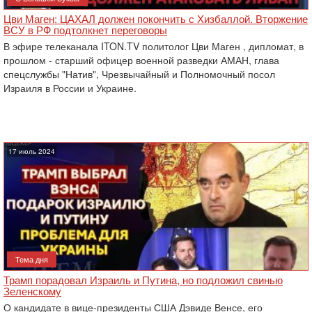
Цви Маген: ЦАХАЛ должен покончить с Хизбаллой. Вторжение
ВСУ в РФ подтолкнет переговоры
В эфире телеканала ITON.TV политолог Цви Маген , дипломат, в
прошлом - старший офицер военной разведки АМАН, глава
спецслужбы "Натив", ‎Чрезвычайный и Полномочный посол
Израиля в России и Украине.
17 июль 2024
Тема дня
Трамп порадовал Израиль и Путина, но подложил свинью
Зеленскому
О кандидате в вице-президенты США Дэвиде Венсе, его