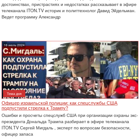
достоинствах, пристрастиях и недостатках рассказывает в эфире
телеканала ITON.TV историк и политтехнолог Давид Эйдельман.
Ведет программу Александр
16 июль 2024
Тема дня
Офицер израильской полиции: как спецслужбы США
подпустили стрелка к Трампу?
Ошибки и просчеты спецслужб США при организации охраны экс-
президента Дональда Трампа разбирает в эфире телеканала
ITON.TV Сергей Мигдаль , эксперт по вопросам безопасности,
офицер запаса