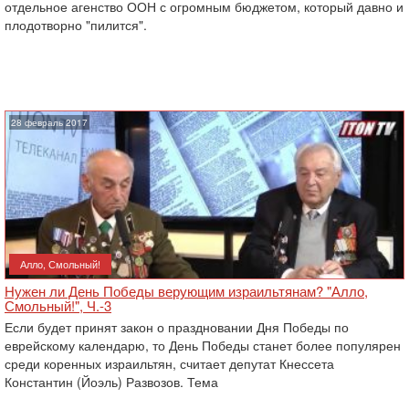
отдельное агенство ООН с огромным бюджетом, который давно и
плодотворно "пилится".
28 февраль 2017
Алло, Смольный!
Нужен ли День Победы верующим израильтянам? "Алло,
Смольный!", Ч.-3
Если будет принят закон о праздновании Дня Победы по
еврейскому календарю, то День Победы станет более популярен
среди коренных израильтян, считает депутат Кнессета
Константин (Йоэль) Развозов. Тема