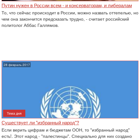
Путин нужен в России всем - и консерваторам, и либералам
То, что сейчас происходит в России, можно назвать оттепелью, но
чем она закончится предсказать трудно, - считает российский
политолог Аббас Галлямов.
28 февраль 2017
Тема дня
Существует ли "избранный народ"?
Если верить цифрам и бюджетам ООН, то "избранный народ"
есть!. Этот народ - "палестинцы". Специально для них создано