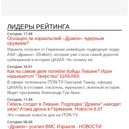
Голоса русскоязычных репатриантов не раз кардинально
меняли политический ландшафт Израиля. Достаточно
вспомнить взлет партии «Исраэль ба-алия», когда
31-07-2026, 17:00
Тайны закрытых дверей: о чём на самом деле
ЛИДЕРЫ РЕЙТИНГА
молчат Трамп и Нетаньяху?
Сегодня, 17:49
Недавний визит премьер-министра Израиля Биньямина
Оснащен ли израильский «Дракон» ядерным
Нетаньяху в США и его встреча с Дональдом Трампом
оружием?
оставили больше вопросов, чем ответов. Полная
Израиль получил от Германии новейшую подводную лодку
31-07-2026, 15:18
АХИ «Дракон» (Drakon), которая уже стала самой дорогой
Иран готовит покушение на Нетаниягу! Трамп не
субмариной в истории ЦАХАЛ. Но почему её
хочет эскалации, но КСИР готовит взрыв!
Сегодня, 16:51
В эфире телеканала ITON-TV СЕРГЕЙ МИГДАЛЬ, эксперт
Как на самом деле погибли бойцы Ливане? Иран
по вопросам безопасности, офицер запаса
нарывается! "Зверства" ШАБАКА
Международного управления полиции Израиля, автор
В эфире телеканала ITON-TV Григорий Тамар, офицер
ЦАХАЛа в отставке, писатель, журналист, военный историк.
31-07-2026, 09:02
Битва за разоружение ХАМАСа - НОВОСТИ
Ведет программу Александр Гур-Арье.
31/07/2026
Сегодня, 11:59
Сегодня президент США Дональд Трамп заявил о
Гибель солдат в Ливане. Подлодка "Дракон" наводит
достижении исторического соглашения о полном
ужас! Атака дрона в Германии. Новости 6.07
разоружении ХАМАСа и других вооруженных группировок в
Это главные новости дня на ITON-TV
30-07-2026, 17:59
Сегодня, 08:20
Иран доведет Трампа до крайних мер? Разбор и
«Дракон» усилил ВМС Израиля - НОВОСТИ