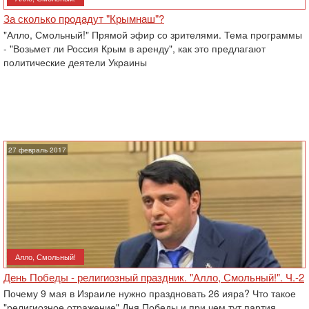
За сколько продадут "Крымнаш"?
"Алло, Смольный!" Прямой эфир со зрителями. Тема программы
- "Возьмет ли Россия Крым в аренду", как это предлагают
политические деятели Украины
27 февраль 2017
Алло, Смольный!
День Победы - религиозный праздник. "Алло, Смольный!". Ч.-2
Почему 9 мая в Израиле нужно праздновать 26 ияра? Что такое
"религиозное отражение" Дня Победы и при чем тут партия