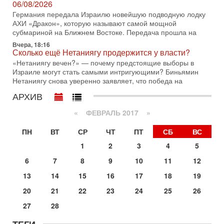
оценка от военного обозревателя Давида Шарпа
06/08/2026
Ситуация вокруг противостояния Ирана и США накаляется
Германия передала Израилю новейшую подводную лодку
с каждым днем. Почему Трамп в самый последний момент
АХИ «Дракон», которую называют самой мощной
отменил решение о нанесении тяжелых ударов
субмариной на Ближнем Востоке. Передача прошла на
Вчера, 18:16
30-07-2026, 16:54
Сколько ещё Нетаниягу продержится у власти?
Покупатель авиакомпании «Аркия» намерен
запретить полеты по субботам!
«Нетаниягу вечен?» — почему предстоящие выборы в
Израиле могут стать самыми интригующими? Биньямин
Вокруг возможной продажи авиакомпании «Аркия»
Нетаниягу снова уверенно заявляет, что победа на
разгорается громкий конфликт.
АРХИВ
30-07-2026, 08:16
Трамп готовит удар по Ирану - НОВОСТИ 30/07/2026
«
ФЕВРАЛЬ 2017
»
Президент США Дональд Трамп сегодня рассматривает
возможность масштабной военной операции против Ирана
ПН
ВТ
СР
ЧТ
ПТ
СБ
ВС
после ракетной атаки на американскую базу в
1
2
3
4
5
29-07-2026, 18:28
Трамп взбешен атакой на базы! Иран играет с огнем.
6
7
8
9
10
11
12
Израиль меняет курс
В эфире телеканала ITON-TV политолог Цви Маген,
13
14
15
16
17
18
19
дипломат, в прошлом - старший офицер военной разведки
20
21
22
23
24
25
26
АМАН, глава спецслужбы "Натив", ‎Чрезвычайный и
Сегодня, 17:49
27
28
Оснащен ли израильский «Дракон» ядерным
оружием?