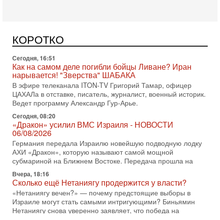
Сегодня, 16:51
Как на самом деле погибли бойцы Ливане? Иран
нарывается! "Зверства" ШАБАКА
В эфире телеканала ITON-TV Григорий Тамар, офицер
КОРОТКО
ЦАХАЛа в отставке, писатель, журналист, военный историк.
Ведет программу Александр Гур-Арье.
Сегодня, 08:20
«Дракон» усилил ВМС Израиля - НОВОСТИ
06/08/2026
Германия передала Израилю новейшую подводную лодку
АХИ «Дракон», которую называют самой мощной
субмариной на Ближнем Востоке. Передача прошла на
Вчера, 18:16
Сколько ещё Нетаниягу продержится у власти?
«Нетаниягу вечен?» — почему предстоящие выборы в
Израиле могут стать самыми интригующими? Биньямин
Нетаниягу снова уверенно заявляет, что победа на
Вчера, 08:51
Трамп пригрозил Ирану ударом - НОВОСТИ
05/08/2026
Президент США Дональд Трамп сегодня заявил, что
Ормузский пролив может быть открыт «очень скоро». По
его словам, если этого не произойдет, Иран ждет