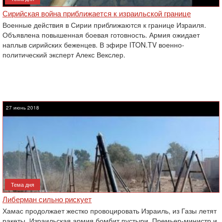
Сирийская война приближается к израильской границе
Военные действия в Сирии приближаются к границе Израиля.
Объявлена повышенная боевая готовность. Армия ожидает
наплыв сирийских беженцев. В эфире ITON.TV военно-
политический эксперт Алекс Векслер.
27 июнь 2018
Тема дня
Либерман сильно рискует
Хамас продолжает жестко провоцировать Израиль, из Газы летят
ракеты. Израильская армия бомбит пустыри. Премьер-министр и