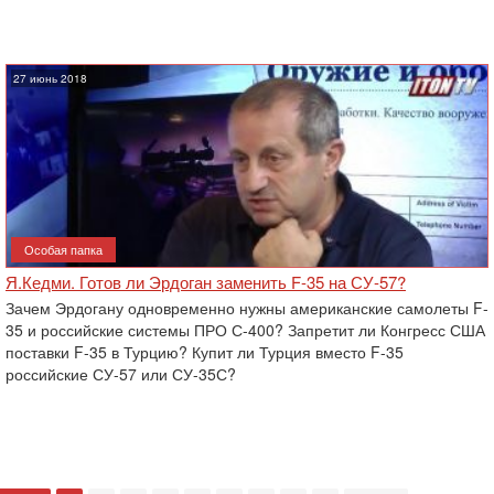
27 июнь 2018
Особая папка
Я.Кедми. Готов ли Эрдоган заменить F-35 на СУ-57?
Зачем Эрдогану одновременно нужны американские самолеты F-
35 и российские системы ПРО С-400? Запретит ли Конгресс США
поставки F-35 в Турцию? Купит ли Турция вместо F-35
российские СУ-57 или СУ-35С?