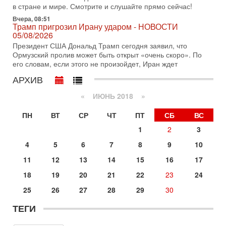
Трамп готовит удар по Ирану - НОВОСТИ 30/07/2026
в стране и мире. Смотрите и слушайте прямо сейчас!
Президент США Дональд Трамп сегодня рассматривает
Вчера, 08:51
возможность масштабной военной операции против Ирана
Трамп пригрозил Ирану ударом - НОВОСТИ
после ракетной атаки на американскую базу в
05/08/2026
29-07-2026, 18:28
Президент США Дональд Трамп сегодня заявил, что
Трамп взбешен атакой на базы! Иран играет с огнем.
Ормузский пролив может быть открыт «очень скоро». По
Израиль меняет курс
его словам, если этого не произойдет, Иран ждет
В эфире телеканала ITON-TV политолог Цви Маген,
АРХИВ
дипломат, в прошлом - старший офицер военной разведки
АМАН, глава спецслужбы "Натив", ‎Чрезвычайный и
«
ИЮНЬ 2018
»
29-07-2026, 15:31
Иран готовит наземное вторжение. Израиль
ПН
ВТ
СР
ЧТ
ПТ
СБ
ВС
повышает готовность. Развязка все ближе!
1
2
3
В эфире телеканала ITON-TV Григорий Тамар, офицер
ЦАХАЛа в отставке, писатель, журналист, военный историк.
4
5
6
7
8
9
10
Ведет программу Александр Гур-Арье.
11
12
13
14
15
16
17
29-07-2026, 11:48
Соцработники выходит на "тропу войны" с местными
18
19
20
21
22
23
24
властями
25
26
27
28
29
30
Около 7 400 социальных работников по всему Израилю
могут перейти к акциям протеста. Гистадрут объявил о
ТЕГИ
начале трудового спора между Профсоюзом
Сегодня, 08:20