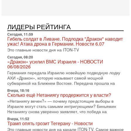
хочет эскалации, но КСИР готовит взрыв!
В эфире телеканала ITON-TV СЕРГЕЙ МИГДАЛЬ, эксперт
по вопросам безопасности, офицер запаса
Международного управления полиции Израиля, автор
ЛИДЕРЫ РЕЙТИНГА
31-07-2026, 09:02
Битва за разоружение ХАМАСа - НОВОСТИ
Сегодня, 11:59
Гибель солдат в Ливане. Подлодка "Дракон" наводит
31/07/2026
ужас! Атака дрона в Германии. Новости 6.07
Сегодня президент США Дональд Трамп заявил о
Это главные новости дня на ITON-TV
достижении исторического соглашения о полном
разоружении ХАМАСа и других вооруженных группировок в
Сегодня, 08:20
«Дракон» усилил ВМС Израиля - НОВОСТИ
30-07-2026, 17:59
06/08/2026
Иран доведет Трампа до крайних мер? Разбор и
Германия передала Израилю новейшую подводную лодку
оценка от военного обозревателя Давида Шарпа
АХИ «Дракон», которую называют самой мощной
Ситуация вокруг противостояния Ирана и США накаляется
субмариной на Ближнем Востоке. Передача прошла на
с каждым днем. Почему Трамп в самый последний момент
отменил решение о нанесении тяжелых ударов
Вчера, 18:16
Сколько ещё Нетаниягу продержится у власти?
30-07-2026, 16:54
«Нетаниягу вечен?» — почему предстоящие выборы в
Покупатель авиакомпании «Аркия» намерен
Израиле могут стать самыми интригующими? Биньямин
запретить полеты по субботам!
Нетаниягу снова уверенно заявляет, что победа на
Вокруг возможной продажи авиакомпании «Аркия»
Вчера, 11:52
разгорается громкий конфликт.
Трамп опять грозит Тегерану - Новости
30-07-2026, 08:16
Это главные новости дня на канале ITON-TV. Самое важное