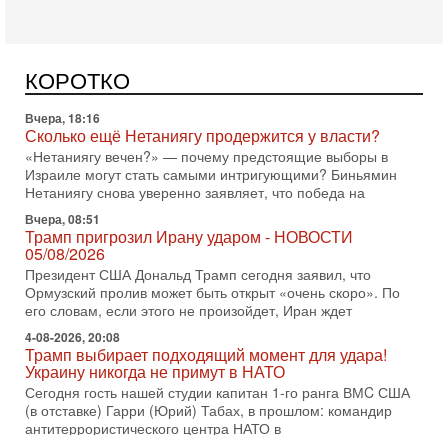
субмариной на Ближнем Востоке. Передача прошла на
Вчера, 18:16
Сколько ещё Нетаниягу продержится у власти?
КОРОТКО
«Нетаниягу вечен?» — почему предстоящие выборы в
Израиле могут стать самыми интригующими? Биньямин
Нетаниягу снова уверенно заявляет, что победа на
Вчера, 08:51
Трамп пригрозил Ирану ударом - НОВОСТИ
05/08/2026
Президент США Дональд Трамп сегодня заявил, что
Ормузский пролив может быть открыт «очень скоро». По
его словам, если этого не произойдет, Иран ждет
4-08-2026, 20:08
Трамп выбирает подходящий момент для удара!
Украину никогда не примут в НАТО
Сегодня гость нашей студии капитан 1-го ранга ВМC США
(в отставке) Гарри (Юрий) Табах, в прошлом: командир
антитеррористического центра НАТО в
3-08-2026, 19:07
«Либо в армию — либо в тюрьму?»
Ситуация вокруг призыва ультраортодоксов в ЦАХАЛ
достигла точки кипения. Попытки принять закон,