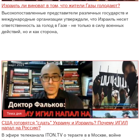
Израиль ли виноват в том, что жители Газы голодают?
Высокопоставленные представители различных государств и
международные организации утверждали, что Израиль несет
ответственность за голод в Газе - не только в силу военных
действий, но и как сторона,
30 март 2024
Тема дня
США готовятся "сдать" Украину и Израиль? Почему ИГИЛ
напал на Россию?
В эфире телеканала ITON.TV о теракте в в Москве, войне