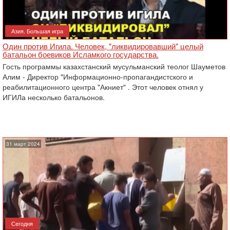
Азия. Большая игра
Один против Игила. Человек, "ликвидировавший" целый
батальон боевиков Исламкого государства.
Гость программы казахстанский мусульманский теолог Шауметов
Алим - Директор "Информационно-пропагандистского и
реабилитационного центра "Акниет" . Этот человек отнял у
ИГИЛа несколько батальонов.
31 март 2024
Сегодня