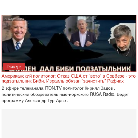
29 март 2024
Тема дня
Американский политолог: Отказ США от "вето" в Совбезе - это
подзатыльник Биби. Израиль обязан "зачистить" Рафиах
В эфире телеканала ITON.TV политолог Кирилл Задов ,
политический обозреватель нью-йоркского RUSA Radio. Ведет
программу Александр Гур-Арье .