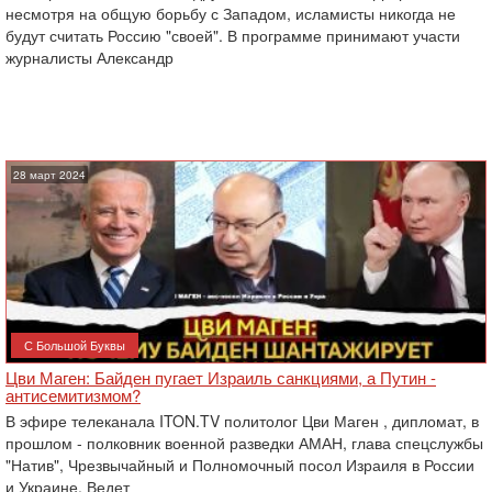
несмотря на общую борьбу с Западом, исламисты никогда не
будут считать Россию "своей". В программе принимают участи
журналисты Александр
28 март 2024
С Большой Буквы
Цви Маген: Байден пугает Израиль санкциями, а Путин -
антисемитизмом?
В эфире телеканала ITON.TV политолог Цви Маген , дипломат, в
прошлом - полковник военной разведки АМАН, глава спецслужбы
"Натив", ‎Чрезвычайный и Полномочный посол Израиля в России
и Украине. Ведет