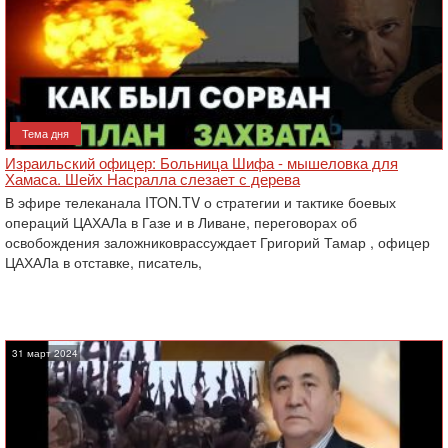
Тема дня
Израильский офицер: Больница Шифа - мышеловка для
Хамаса. Шейх Насралла слезает с дерева
В эфире телеканала ITON.TV о стратегии и тактике боевых
операций ЦАХАЛа в Газе и в Ливане, переговорах об
освобождения заложниковрассуждает Григорий Тамар , офицер
ЦАХАЛа в отставке, писатель,
31 март 2024