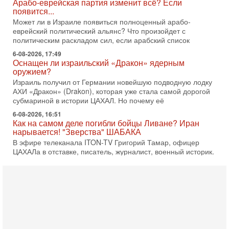
оружием?
Израиль получил от Германии новейшую подводную лодку
АХИ «Дракон» (Drakon), которая уже стала самой дорогой
субмариной в истории ЦАХАЛ. Но почему её
6-08-2026, 16:51
Как на самом деле погибли бойцы Ливане? Иран
нарывается! "Зверства" ШАБАКА
В эфире телеканала ITON-TV Григорий Тамар, офицер
ЦАХАЛа в отставке, писатель, журналист, военный историк.
Ведет программу Александр Гур-Арье.
6-08-2026, 08:20
«Дракон» усилил ВМС Израиля - НОВОСТИ
06/08/2026
Германия передала Израилю новейшую подводную лодку
АХИ «Дракон», которую называют самой мощной
субмариной на Ближнем Востоке. Передача прошла на
5-08-2026, 18:16
Сколько ещё Нетаниягу продержится у власти?
«Нетаниягу вечен?» — почему предстоящие выборы в
Израиле могут стать самыми интригующими? Биньямин
Нетаниягу снова уверенно заявляет, что победа на
5-08-2026, 08:51