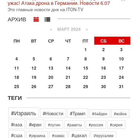
ужас! Атака дрона в Германии. Новости 6.07
достижении исторического соглашения о полном
Это главные новости дня на ITON-TV
разоружении ХАМАСа и других вооруженных группировок в
АРХИВ
30-07-2026, 17:59
Иран доведет Трампа до крайних мер? Разбор и
оценка от военного обозревателя Давида Шарпа
«
МАРТ 2024
»
Ситуация вокруг противостояния Ирана и США накаляется
ПН
ВТ
СР
ЧТ
ПТ
СБ
ВС
с каждым днем. Почему Трамп в самый последний момент
отменил решение о нанесении тяжелых ударов
1
2
3
30-07-2026, 16:54
4
5
6
7
8
9
10
Покупатель авиакомпании «Аркия» намерен
запретить полеты по субботам!
11
12
13
14
15
16
17
Вокруг возможной продажи авиакомпании «Аркия»
18
19
20
21
22
23
24
разгорается громкий конфликт.
Сегодня, 16:56
25
26
27
28
29
30
31
Еврейский кандидат в арабской партии — зачем?
ТЕГИ
Израильская политика может получить неожиданный
поворот: еврейский кандидат — на реальном месте в
списке одной из арабских партий. Причем речь идет
#Израиль
#Новости
#Трамп
#байден
#война
Вчера, 16:55
Арабо-еврейская партия изменит всё? Если
#газа
#иран
#путин
#ракеты
#россия
#сирия
появится...
Может ли в Израиле появиться полноценный арабо-
#сша
#цахал
#украина
#хамас
Иерусалим