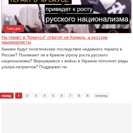
Тема дня
На теракт в "Крокусе" ответит не Кремль, а русские
националисты
Какими будут политические последствия недавнего теракта в
России? Понимают ли в Кремле угрозу роста русского
национализма? Вернувшиеся с войны в Украине пополнят ряды
ультра-патриотов? Поддержат ли
назад
1
2
3
4
5
6
7
8
9
вперед