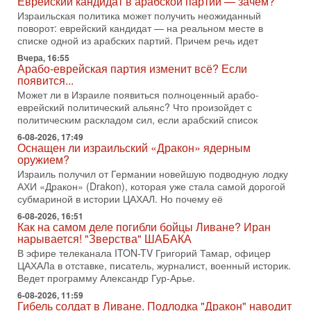
Еврейский кандидат в арабской партии — зачем?
Тегерана и других стран региона. По его словам,
Израильская политика может получить неожиданный
1-08-2026, 17:50
поворот: еврейский кандидат — на реальном месте в
«Русский голос» Израиля: кто заберет его на этот
списке одной из арабских партий. Причем речь идет
раз?
Вчера, 16:55
Голоса русскоязычных репатриантов не раз кардинально
Арабо-еврейская партия изменит всё? Если
меняли политический ландшафт Израиля. Достаточно
появится...
вспомнить взлет партии «Исраэль ба-алия», когда
Может ли в Израиле появиться полноценный арабо-
еврейский политический альянс? Что произойдет с
31-07-2026, 17:00
Тайны закрытых дверей: о чём на самом деле
политическим раскладом сил, если арабский список
молчат Трамп и Нетаньяху?
6-08-2026, 17:49
Недавний визит премьер-министра Израиля Биньямина
Оснащен ли израильский «Дракон» ядерным
Нетаньяху в США и его встреча с Дональдом Трампом
оружием?
оставили больше вопросов, чем ответов. Полная
Израиль получил от Германии новейшую подводную лодку
АХИ «Дракон» (Drakon), которая уже стала самой дорогой
31-07-2026, 15:18
субмариной в истории ЦАХАЛ. Но почему её
Иран готовит покушение на Нетаниягу! Трамп не
хочет эскалации, но КСИР готовит взрыв!
6-08-2026, 16:51
Как на самом деле погибли бойцы Ливане? Иран
В эфире телеканала ITON-TV СЕРГЕЙ МИГДАЛЬ, эксперт
нарывается! "Зверства" ШАБАКА
по вопросам безопасности, офицер запаса
Международного управления полиции Израиля, автор
В эфире телеканала ITON-TV Григорий Тамар, офицер
ЦАХАЛа в отставке, писатель, журналист, военный историк.
31-07-2026, 09:02
Ведет программу Александр Гур-Арье.
Битва за разоружение ХАМАСа - НОВОСТИ
31/07/2026
6-08-2026, 11:59
Гибель солдат в Ливане. Подлодка "Дракон" наводит
Сегодня президент США Дональд Трамп заявил о