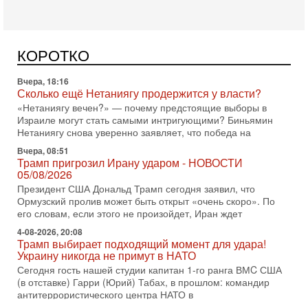
субмариной на Ближнем Востоке. Передача прошла на
Вчера, 18:16
Сколько ещё Нетаниягу продержится у власти?
КОРОТКО
«Нетаниягу вечен?» — почему предстоящие выборы в
Израиле могут стать самыми интригующими? Биньямин
Нетаниягу снова уверенно заявляет, что победа на
Вчера, 08:51
Трамп пригрозил Ирану ударом - НОВОСТИ
05/08/2026
Президент США Дональд Трамп сегодня заявил, что
Ормузский пролив может быть открыт «очень скоро». По
его словам, если этого не произойдет, Иран ждет
4-08-2026, 20:08
Трамп выбирает подходящий момент для удара!
Украину никогда не примут в НАТО
Сегодня гость нашей студии капитан 1-го ранга ВМC США
(в отставке) Гарри (Юрий) Табах, в прошлом: командир
антитеррористического центра НАТО в
3-08-2026, 19:07
«Либо в армию — либо в тюрьму?»
Ситуация вокруг призыва ультраортодоксов в ЦАХАЛ
достигла точки кипения. Попытки принять закон,