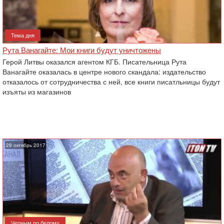
Тема дня
Рута Ванагайте: Мои книги будут уничтожены
Герой Литвы оказался агентом КГБ. Писательница Рута
Ванагайте оказалась в центре нового скандала: издательство
отказалось от сотрудничества с ней, все ‎книги писатльницы будут
изъяты из магазинов
29 октябрь 2017
Черным по белому