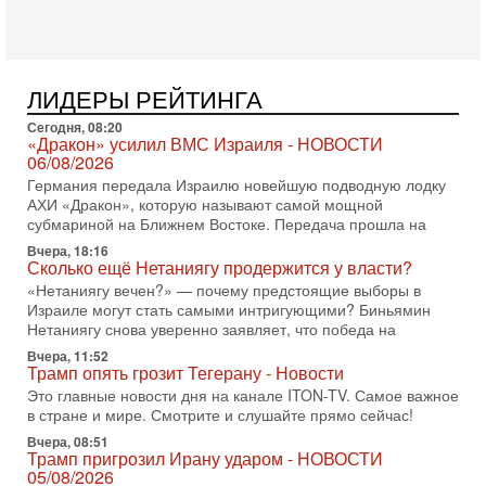
хочет эскалации, но КСИР готовит взрыв!
В эфире телеканала ITON-TV СЕРГЕЙ МИГДАЛЬ, эксперт
по вопросам безопасности, офицер запаса
Международного управления полиции Израиля, автор
ЛИДЕРЫ РЕЙТИНГА
31-07-2026, 09:02
Битва за разоружение ХАМАСа - НОВОСТИ
Сегодня, 08:20
«Дракон» усилил ВМС Израиля - НОВОСТИ
31/07/2026
06/08/2026
Сегодня президент США Дональд Трамп заявил о
Германия передала Израилю новейшую подводную лодку
достижении исторического соглашения о полном
АХИ «Дракон», которую называют самой мощной
разоружении ХАМАСа и других вооруженных группировок в
субмариной на Ближнем Востоке. Передача прошла на
30-07-2026, 17:59
Вчера, 18:16
Иран доведет Трампа до крайних мер? Разбор и
Сколько ещё Нетаниягу продержится у власти?
оценка от военного обозревателя Давида Шарпа
«Нетаниягу вечен?» — почему предстоящие выборы в
Ситуация вокруг противостояния Ирана и США накаляется
Израиле могут стать самыми интригующими? Биньямин
с каждым днем. Почему Трамп в самый последний момент
Нетаниягу снова уверенно заявляет, что победа на
отменил решение о нанесении тяжелых ударов
Вчера, 11:52
30-07-2026, 16:54
Трамп опять грозит Тегерану - Новости
Покупатель авиакомпании «Аркия» намерен
Это главные новости дня на канале ITON-TV. Самое важное
запретить полеты по субботам!
в стране и мире. Смотрите и слушайте прямо сейчас!
Вокруг возможной продажи авиакомпании «Аркия»
Вчера, 08:51
разгорается громкий конфликт.
Трамп пригрозил Ирану ударом - НОВОСТИ
30-07-2026, 08:16
05/08/2026