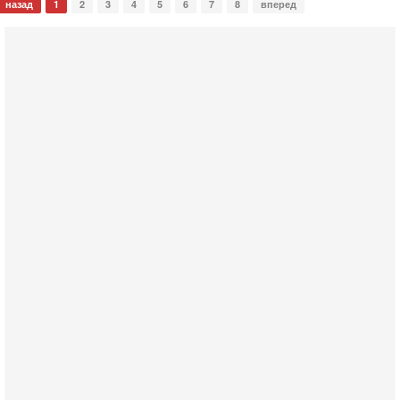
назад
1
2
3
4
5
6
7
8
вперед
Сегодня, 08:20
«Дракон» усилил ВМС Израиля - НОВОСТИ
06/08/2026
Германия передала Израилю новейшую подводную лодку
АХИ «Дракон», которую называют самой мощной