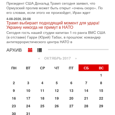
Трамп готовит удар по Ирану - НОВОСТИ 30/07/2026
Президент США Дональд Трамп сегодня заявил, что
Президент США Дональд Трамп сегодня рассматривает
Ормузский пролив может быть открыт «очень скоро». По
возможность масштабной военной операции против Ирана
его словам, если этого не произойдет, Иран ждет
после ракетной атаки на американскую базу в
4-08-2026, 20:08
Трамп выбирает подходящий момент для удара!
29-07-2026, 18:28
Украину никогда не примут в НАТО
Трамп взбешен атакой на базы! Иран играет с огнем.
Израиль меняет курс
Сегодня гость нашей студии капитан 1-го ранга ВМC США
В эфире телеканала ITON-TV политолог Цви Маген,
(в отставке) Гарри (Юрий) Табах, в прошлом: командир
дипломат, в прошлом - старший офицер военной разведки
антитеррористического центра НАТО в
АМАН, глава спецслужбы "Натив", ‎Чрезвычайный и
АРХИВ
29-07-2026, 15:31
Иран готовит наземное вторжение. Израиль
«
ОКТЯБРЬ 2017
»
повышает готовность. Развязка все ближе!
В эфире телеканала ITON-TV Григорий Тамар, офицер
ПН
ВТ
СР
ЧТ
ПТ
СБ
ВС
ЦАХАЛа в отставке, писатель, журналист, военный историк.
1
Ведет программу Александр Гур-Арье.
2
3
4
5
6
7
8
29-07-2026, 11:48
Соцработники выходит на "тропу войны" с местными
9
10
11
12
13
14
15
властями
Около 7 400 социальных работников по всему Израилю
16
17
18
19
20
21
22
могут перейти к акциям протеста. Гистадрут объявил о
23
24
25
26
27
28
29
начале трудового спора между Профсоюзом
30
31
Сегодня, 08:20