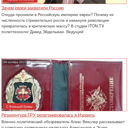
Зачем евреи захватили Россию
Откуда проникли в Российскую империю евреи? Почему их
численность стремительно росла и накануне революции
превратилась в критическую массу? В студии ITON.TV
политтехнолог Давид Эйдельман. Ведущий
29 октябрь 2017
С Большой Буквы
Резидентура ГРУ репатриировалась в Израиль
Военно-политический обозреватель Алекс Векслер рассказывает
о советских разведчиках-нелегалах Александре и Эстер