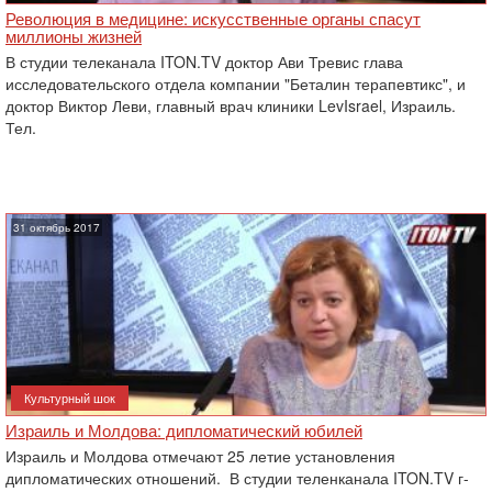
Революция в медицине: искусственные органы спасут
миллионы жизней
В студии телеканала ITON.TV доктор Ави Тревис глава
исследовательского отдела компании "Беталин терапевтикс", и
доктор Виктор Леви, главный врач клиники LevIsrael, Израиль.
Тел.
31 октябрь 2017
Культурный шок
Израиль и Молдова: дипломатический юбилей
Израиль и Молдова отмечают 25 летие установления
дипломатических отношений. В студии теленканала ITON.TV г-