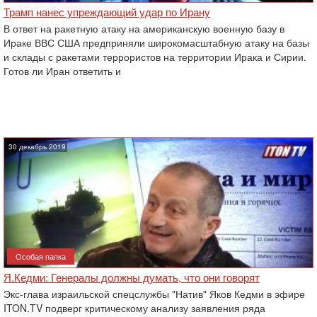
Трамп нанес упреждающий удар по Ирану
В ответ на ракетную атаку на американскую военную базу в
Ираке ВВС США предприняли широкомасштабную атаку на базы
и склады с ракетами террористов на территории Ирака и Сирии.
Готов ли Иран ответить и
30 декабрь 2019
Особая папка
Я.Кедми: Генералы должны думать, что они говорят
Экс-глава израильской спецслужбы "Натив" Яков Кедми в эфире
ITON.TV подверг критическому анализу заявления ряда