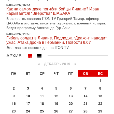
хочет эскалации, но КСИР готовит взрыв!
6-08-2026, 16:51
Как на самом деле погибли бойцы Ливане? Иран
В эфире телеканала ITON-TV СЕРГЕЙ МИГДАЛЬ, эксперт
нарывается! "Зверства" ШАБАКА
по вопросам безопасности, офицер запаса
Международного управления полиции Израиля, автор
В эфире телеканала ITON-TV Григорий Тамар, офицер
ЦАХАЛа в отставке, писатель, журналист, военный историк.
31-07-2026, 09:02
Ведет программу Александр Гур-Арье.
Битва за разоружение ХАМАСа - НОВОСТИ
31/07/2026
6-08-2026, 11:59
Гибель солдат в Ливане. Подлодка "Дракон" наводит
Сегодня президент США Дональд Трамп заявил о
ужас! Атака дрона в Германии. Новости 6.07
достижении исторического соглашения о полном
Это главные новости дня на ITON-TV
разоружении ХАМАСа и других вооруженных группировок в
АРХИВ
30-07-2026, 17:59
Иран доведет Трампа до крайних мер? Разбор и
оценка от военного обозревателя Давида Шарпа
«
ДЕКАБРЬ 2019
»
Ситуация вокруг противостояния Ирана и США накаляется
ПН
ВТ
СР
ЧТ
ПТ
СБ
ВС
с каждым днем. Почему Трамп в самый последний момент
отменил решение о нанесении тяжелых ударов
1
30-07-2026, 16:54
2
3
4
5
6
7
8
Покупатель авиакомпании «Аркия» намерен
запретить полеты по субботам!
9
10
11
12
13
14
15
Вокруг возможной продажи авиакомпании «Аркия»
16
17
18
19
20
21
22
разгорается громкий конфликт.
Вчера, 16:56
23
24
25
26
27
28
29