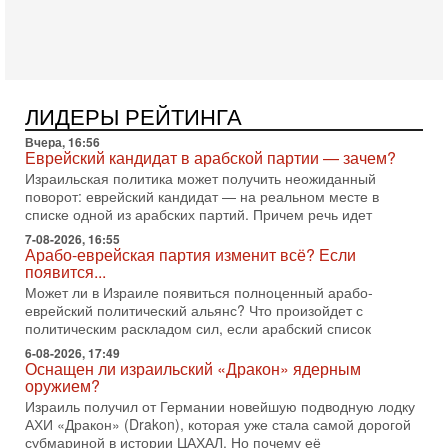
Президент США Дональд Трамп объявил о возобновлении
переговоров с Ираном, но Тегеран пока не подтвердил
готовность к диалогу. По словам американского
2-08-2026, 08:42
Трамп отменил удар по Ирану - НОВОСТИ
02/08/2026
ЛИДЕРЫ РЕЙТИНГА
Президент США Дональд Трамп сегодня заявил об отмене
Вчера, 16:56
подготовленного удара по Ирану после обращений
Еврейский кандидат в арабской партии — зачем?
Тегерана и других стран региона. По его словам,
Израильская политика может получить неожиданный
1-08-2026, 17:50
поворот: еврейский кандидат — на реальном месте в
«Русский голос» Израиля: кто заберет его на этот
списке одной из арабских партий. Причем речь идет
раз?
7-08-2026, 16:55
Голоса русскоязычных репатриантов не раз кардинально
Арабо-еврейская партия изменит всё? Если
меняли политический ландшафт Израиля. Достаточно
появится...
вспомнить взлет партии «Исраэль ба-алия», когда
Может ли в Израиле появиться полноценный арабо-
еврейский политический альянс? Что произойдет с
31-07-2026, 17:00
Тайны закрытых дверей: о чём на самом деле
политическим раскладом сил, если арабский список
молчат Трамп и Нетаньяху?
6-08-2026, 17:49
Недавний визит премьер-министра Израиля Биньямина
Оснащен ли израильский «Дракон» ядерным
Нетаньяху в США и его встреча с Дональдом Трампом
оружием?
оставили больше вопросов, чем ответов. Полная
Израиль получил от Германии новейшую подводную лодку
АХИ «Дракон» (Drakon), которая уже стала самой дорогой
31-07-2026, 15:18
субмариной в истории ЦАХАЛ. Но почему её
Иран готовит покушение на Нетаниягу! Трамп не