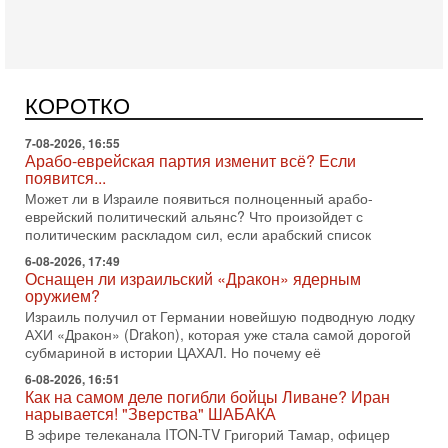
7-08-2026, 16:55
Арабо-еврейская партия изменит всё? Если
появится...
Может ли в Израиле появиться полноценный арабо-
еврейский политический альянс? Что произойдет с
КОРОТКО
политическим раскладом сил, если арабский список
6-08-2026, 17:49
Оснащен ли израильский «Дракон» ядерным
оружием?
Израиль получил от Германии новейшую подводную лодку
АХИ «Дракон» (Drakon), которая уже стала самой дорогой
субмариной в истории ЦАХАЛ. Но почему её
6-08-2026, 16:51
Как на самом деле погибли бойцы Ливане? Иран
нарывается! "Зверства" ШАБАКА
В эфире телеканала ITON-TV Григорий Тамар, офицер
ЦАХАЛа в отставке, писатель, журналист, военный историк.
Ведет программу Александр Гур-Арье.
6-08-2026, 08:20
«Дракон» усилил ВМС Израиля - НОВОСТИ
06/08/2026
Германия передала Израилю новейшую подводную лодку
АХИ «Дракон», которую называют самой мощной