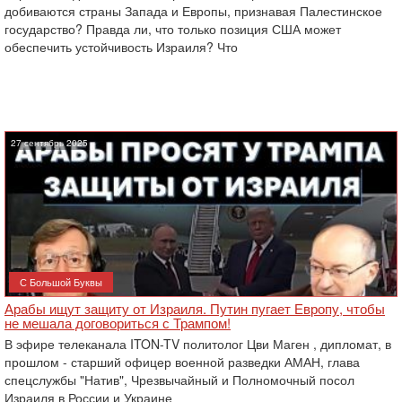
добиваются страны Запада и Европы, признавая Палестинское
государство? Правда ли, что только позиция США может
обеспечить устойчивость Израиля? Что
27 сентябрь 2025
С Большой Буквы
Арабы ищут защиту от Израиля. Путин пугает Европу, чтобы
не мешала договориться с Трампом!
В эфире телеканала ITON-TV политолог Цви Маген , дипломат, в
прошлом - старший офицер военной разведки АМАН, глава
спецслужбы "Натив", ‎Чрезвычайный и Полномочный посол
Израиля в России и Украине