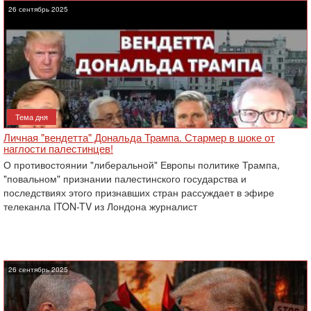
26 сентябрь 2025
Тема дня
Личная "вендетта" Дональда Трампа. Стармер в шоке от
наглости палестинцев!
О противостоянии "либеральной" Европы политике Трампа,
"повальном" признании палестинского государства и
последствиях этого признавших стран рассуждает в эфире
телеканла ITON-TV из Лондона журналист
26 сентябрь 2025