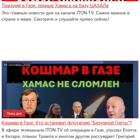
Трагедия в Газе: прорыв Хамаса на базу ЦАХАЛа
Это главные новости дня на канале ITON-TV. Самое важное в
стране и мире. Смотрите и слушайте прямо сейчас!
29 сентябрь 2025
Тема дня
Кошмар в Газе. Кто остановит флотилию "Безумной Греты"?
В эфире телеканала ITON-TV об операции в Газе, угрозах Египта
и Катара, планах Трампа и многом другом рассуждает Григорий