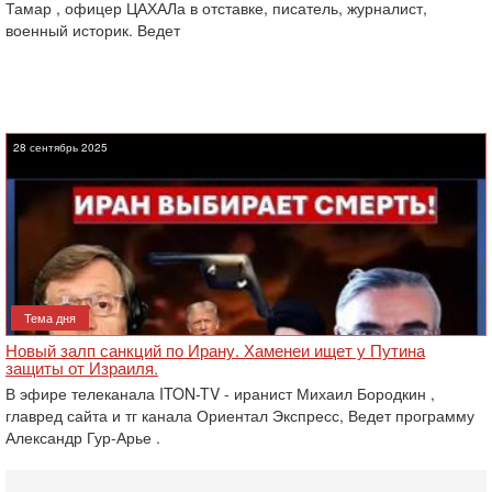
Тамар , офицер ЦАХАЛа в отставке, писатель, журналист,
военный историк. Ведет
28 сентябрь 2025
Тема дня
Новый залп санкций по Ирану. Хаменеи ищет у Путина
защиты от Израиля.
В эфире телеканала ITON-TV - иранист Михаил Бородкин ,
главред сайта и тг канала Ориентал Экспресс, Ведет программу
Александр Гур-Арье .