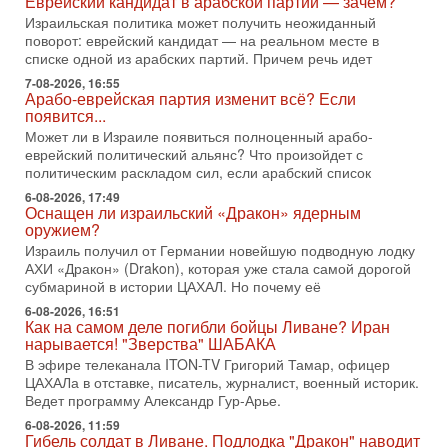
Еврейский кандидат в арабской партии — зачем?
Тегерана и других стран региона. По его словам,
Израильская политика может получить неожиданный
1-08-2026, 17:50
поворот: еврейский кандидат — на реальном месте в
«Русский голос» Израиля: кто заберет его на этот
списке одной из арабских партий. Причем речь идет
раз?
7-08-2026, 16:55
Голоса русскоязычных репатриантов не раз кардинально
Арабо-еврейская партия изменит всё? Если
меняли политический ландшафт Израиля. Достаточно
появится...
вспомнить взлет партии «Исраэль ба-алия», когда
Может ли в Израиле появиться полноценный арабо-
еврейский политический альянс? Что произойдет с
31-07-2026, 17:00
Тайны закрытых дверей: о чём на самом деле
политическим раскладом сил, если арабский список
молчат Трамп и Нетаньяху?
6-08-2026, 17:49
Недавний визит премьер-министра Израиля Биньямина
Оснащен ли израильский «Дракон» ядерным
Нетаньяху в США и его встреча с Дональдом Трампом
оружием?
оставили больше вопросов, чем ответов. Полная
Израиль получил от Германии новейшую подводную лодку
АХИ «Дракон» (Drakon), которая уже стала самой дорогой
31-07-2026, 15:18
субмариной в истории ЦАХАЛ. Но почему её
Иран готовит покушение на Нетаниягу! Трамп не
хочет эскалации, но КСИР готовит взрыв!
6-08-2026, 16:51
Как на самом деле погибли бойцы Ливане? Иран
В эфире телеканала ITON-TV СЕРГЕЙ МИГДАЛЬ, эксперт
нарывается! "Зверства" ШАБАКА
по вопросам безопасности, офицер запаса
Международного управления полиции Израиля, автор
В эфире телеканала ITON-TV Григорий Тамар, офицер
ЦАХАЛа в отставке, писатель, журналист, военный историк.
31-07-2026, 09:02
Ведет программу Александр Гур-Арье.
Битва за разоружение ХАМАСа - НОВОСТИ
31/07/2026
6-08-2026, 11:59
Гибель солдат в Ливане. Подлодка "Дракон" наводит
Сегодня президент США Дональд Трамп заявил о