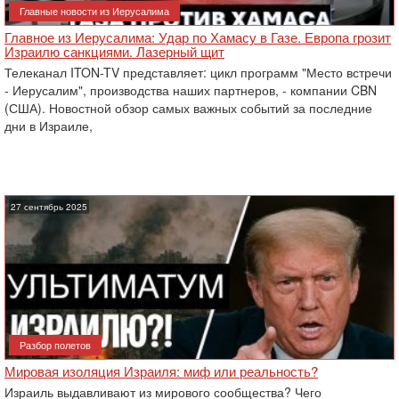
Главные новости из Иерусалима
Главное из Иерусалима: Удар по Хамасу в Газе. Европа грозит
Израилю санкциями. Лазерный щит
Телеканал ITON-TV представляет: цикл программ "Место встречи
- Иерусалим", производства наших партнеров, - компании CBN
(США). Новостной обзор самых важных событий за последние
дни в Израиле,
27 сентябрь 2025
Разбор полетов
Мировая изоляция Израиля: миф или реальность?
Израиль выдавливают из мирового сообщества? Чего