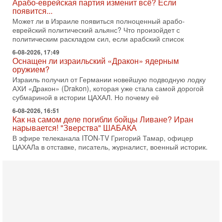
оружием?
Израиль получил от Германии новейшую подводную лодку
АХИ «Дракон» (Drakon), которая уже стала самой дорогой
субмариной в истории ЦАХАЛ. Но почему её
6-08-2026, 16:51
Как на самом деле погибли бойцы Ливане? Иран
нарывается! "Зверства" ШАБАКА
В эфире телеканала ITON-TV Григорий Тамар, офицер
ЦАХАЛа в отставке, писатель, журналист, военный историк.
Ведет программу Александр Гур-Арье.
6-08-2026, 08:20
«Дракон» усилил ВМС Израиля - НОВОСТИ
06/08/2026
Германия передала Израилю новейшую подводную лодку
АХИ «Дракон», которую называют самой мощной
субмариной на Ближнем Востоке. Передача прошла на
5-08-2026, 18:16
Сколько ещё Нетаниягу продержится у власти?
«Нетаниягу вечен?» — почему предстоящие выборы в
Израиле могут стать самыми интригующими? Биньямин
Нетаниягу снова уверенно заявляет, что победа на
5-08-2026, 08:51