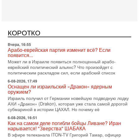
Вчера, 16:55
Арабо-еврейская партия изменит всё? Если
появится...
Может ли в Израиле появиться полноценный арабо-
еврейский политический альянс? Что произойдет с
КОРОТКО
политическим раскладом сил, если арабский список
6-08-2026, 17:49
Оснащен ли израильский «Дракон» ядерным
оружием?
Израиль получил от Германии новейшую подводную лодку
АХИ «Дракон» (Drakon), которая уже стала самой дорогой
субмариной в истории ЦАХАЛ. Но почему её
6-08-2026, 16:51
Как на самом деле погибли бойцы Ливане? Иран
нарывается! "Зверства" ШАБАКА
В эфире телеканала ITON-TV Григорий Тамар, офицер
ЦАХАЛа в отставке, писатель, журналист, военный историк.
Ведет программу Александр Гур-Арье.
6-08-2026, 08:20
«Дракон» усилил ВМС Израиля - НОВОСТИ
06/08/2026
Германия передала Израилю новейшую подводную лодку
АХИ «Дракон», которую называют самой мощной