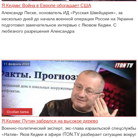
Я.Кедми: Война в Европе обогащает США
Александр Песке, основатель ИД «Русская Швейцария», за
несколько дней до начала военной операции России на Украине
подготовил замечательное интервью с Яковом Кедми. С
любезного разрешения Александра
11 февраль 2022
Особая папка
Я.Кедми: Путин забрался на высокое дерево
Военно-политический эксперт, экс-глава израильской спецслужбы
«Натив» Яков Кедми в эфире ITON.TV разбирает ситуацию вокруг