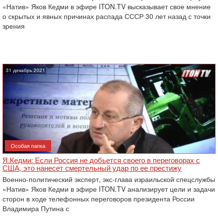
«Натив» Яков Кедми в эфире ITON.TV высказывает свое мнение
о скрытых и явных причинах распада СССР 30 лет назад с точки
зрения
31 декабрь 2021
Особая папка
Я.Кедми: Если Россия не добьется своего в переговорах с
США, это нанесет смертельный удар по ее престижу
Военно-политический эксперт, экс-глава израильской спецслужбы
«Натив» Яков Кедми в эфире ITON.TV анализирует цели и задачи
сторон в ходе телефонных переговоров президента России
Владимира Путина с