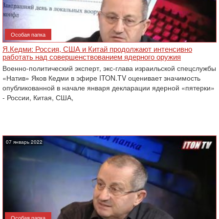
Особая папка
Я.Кедми: Россия, США и Китай продолжают интенсивно
работать над совершенствованием ядерного оружия
Военно-политический эксперт, экс-глава израильской спецслужбы
«Натив» Яков Кедми в эфире ITON.TV оценивает значимость
опубликованной в начале января декларации ядерной «пятерки»
- России, Китая, США,
07 январь 2022
Особая папка