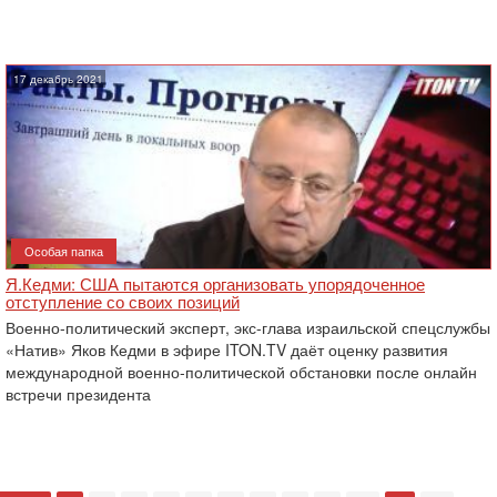
17 декабрь 2021
Особая папка
Я.Кедми: США пытаются организовать упорядоченное
отступление со своих позиций
Военно-политический эксперт, экс-глава израильской спецслужбы
«Натив» Яков Кедми в эфире ITON.TV даёт оценку развития
международной военно-политической обстановки после онлайн
встречи президента