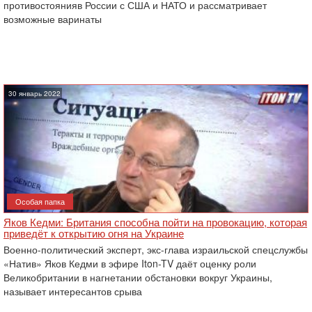
противостоянияв России с США и НАТО и рассматривает
возможные варинаты
30 январь 2022
Особая папка
Яков Кедми: Британия способна пойти на провокацию, которая
приведёт к открытию огня на Украине
Военно-политический эксперт, экс-глава израильской спецслужбы
«Натив» Яков Кедми в эфире Iton-TV даёт оценку роли
Великобритании в нагнетании обстановки вокруг Украины,
называет интересантов срыва