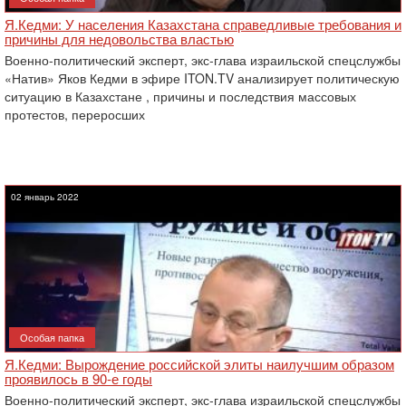
Я.Кедми: У населения Казахстана справедливые требования и
причины для недовольства властью
Военно-политический эксперт, экс-глава израильской спецслужбы
«Натив» Яков Кедми в эфире ITON.TV анализирует политическую
ситуацию в Казахстане , причины и последствия массовых
протестов, переросших
02 январь 2022
Особая папка
Я.Кедми: Вырождение российской элиты наилучшим образом
проявилось в 90-е годы
Военно-политический эксперт, экс-глава израильской спецслужбы