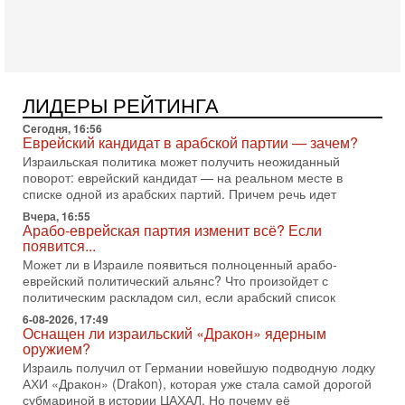
Президент США Дональд Трамп объявил о возобновлении
переговоров с Ираном, но Тегеран пока не подтвердил
готовность к диалогу. По словам американского
2-08-2026, 08:42
Трамп отменил удар по Ирану - НОВОСТИ
02/08/2026
ЛИДЕРЫ РЕЙТИНГА
Президент США Дональд Трамп сегодня заявил об отмене
Сегодня, 16:56
подготовленного удара по Ирану после обращений
Еврейский кандидат в арабской партии — зачем?
Тегерана и других стран региона. По его словам,
Израильская политика может получить неожиданный
1-08-2026, 17:50
поворот: еврейский кандидат — на реальном месте в
«Русский голос» Израиля: кто заберет его на этот
списке одной из арабских партий. Причем речь идет
раз?
Вчера, 16:55
Голоса русскоязычных репатриантов не раз кардинально
Арабо-еврейская партия изменит всё? Если
меняли политический ландшафт Израиля. Достаточно
появится...
вспомнить взлет партии «Исраэль ба-алия», когда
Может ли в Израиле появиться полноценный арабо-
еврейский политический альянс? Что произойдет с
31-07-2026, 17:00
Тайны закрытых дверей: о чём на самом деле
политическим раскладом сил, если арабский список
молчат Трамп и Нетаньяху?
6-08-2026, 17:49
Недавний визит премьер-министра Израиля Биньямина
Оснащен ли израильский «Дракон» ядерным
Нетаньяху в США и его встреча с Дональдом Трампом
оружием?
оставили больше вопросов, чем ответов. Полная
Израиль получил от Германии новейшую подводную лодку
АХИ «Дракон» (Drakon), которая уже стала самой дорогой
31-07-2026, 15:18
субмариной в истории ЦАХАЛ. Но почему её
Иран готовит покушение на Нетаниягу! Трамп не