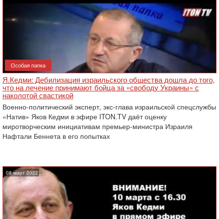
Особая папка
Я.Кедми: Дебилизация израильского общества дошла до того,
что на лечение принимают бойца за «свободу Украины» с
наколотой свастикой
Военно-политический эксперт, экс-глава израильской спецслужбы
«Натив» Яков Кедми в эфире ITON.TV даёт оценку
миротворческим инициативам премьер-министра Израиля
Нафтали Беннета в его попытках
08 март 2022