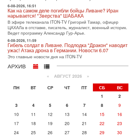
хочет эскалации, но КСИР готовит взрыв!
6-08-2026, 16:51
Как на самом деле погибли бойцы Ливане? Иран
В эфире телеканала ITON-TV СЕРГЕЙ МИГДАЛЬ, эксперт
нарывается! "Зверства" ШАБАКА
по вопросам безопасности, офицер запаса
Международного управления полиции Израиля, автор
В эфире телеканала ITON-TV Григорий Тамар, офицер
ЦАХАЛа в отставке, писатель, журналист, военный историк.
31-07-2026, 09:02
Ведет программу Александр Гур-Арье.
Битва за разоружение ХАМАСа - НОВОСТИ
31/07/2026
6-08-2026, 11:59
Гибель солдат в Ливане. Подлодка "Дракон" наводит
Сегодня президент США Дональд Трамп заявил о
ужас! Атака дрона в Германии. Новости 6.07
достижении исторического соглашения о полном
Это главные новости дня на ITON-TV
разоружении ХАМАСа и других вооруженных группировок в
АРХИВ
30-07-2026, 17:59
Иран доведет Трампа до крайних мер? Разбор и
оценка от военного обозревателя Давида Шарпа
«
АВГУСТ 2026 »
Ситуация вокруг противостояния Ирана и США накаляется
ПН
ВТ
СР
ЧТ
ПТ
СБ
ВС
с каждым днем. Почему Трамп в самый последний момент
отменил решение о нанесении тяжелых ударов
1
2
30-07-2026, 16:54
3
4
5
6
7
8
9
Покупатель авиакомпании «Аркия» намерен
запретить полеты по субботам!
10
11
12
13
14
15
16
Вокруг возможной продажи авиакомпании «Аркия»
17
18
19
20
21
22
23
разгорается громкий конфликт.
Сегодня, 16:56
24
25
26
27
28
29
30