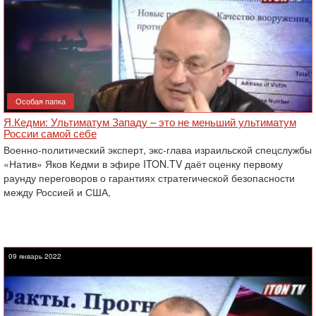
Особая папка
Я.Кедми: Ультиматум Западу – это не меньший ультиматум
России самой себе
Военно-политический эксперт, экс-глава израильской спецслужбы
«Натив» Яков Кедми в эфире ITON.TV даёт оценку первому
раунду переговоров о гарантиях стратегической безопасности
между Россией и США,
09 январь 2022