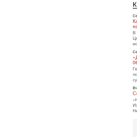
л
д
Се
К
н
В
Ц
и
Се
«
0
Г
л
с
Вч
С
«
И
Н
Вч
Т
0
П