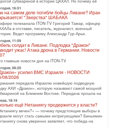
орогой субмариной в истории ЦАХАЛ. Но почему её
08-2026, 17:50
годня, 16:51
Русский голос» Израиля: кто заберет его на этот
ак на самом деле погибли бойцы Ливане? Иран
аз?
арывается! "Зверства" ШАБАКА
олоса русскоязычных репатриантов не раз кардинально
 эфире телеканала ITON-TV Григорий Тамар, офицер
еняли политический ландшафт Израиля. Достаточно
АХАЛа в отставке, писатель, журналист, военный
спомнить взлет партии «Исраэль ба-алия», когда
сторик. Ведет программу Александр Гур-Арье.
годня, 11:59
-07-2026, 17:00
ибель солдат в Ливане. Подлодка "Дракон"
айны закрытых дверей: о чём на самом деле
аводит ужас! Атака дрона в Германии. Новости
олчат Трамп и Нетаньяху?
.07
едавний визит премьер-министра Израиля Биньямина
то главные новости дня на ITON-TV
етаньяху в США и его встреча с Дональдом Трампом
ставили больше вопросов, чем ответов. Полная
годня, 08:20
Дракон» усилил ВМС Израиля - НОВОСТИ
-07-2026, 15:18
6/08/2026
ран готовит покушение на Нетаниягу! Трамп не
ермания передала Израилю новейшую подводную
очет эскалации, но КСИР готовит взрыв!
одку АХИ «Дракон», которую называют самой мощной
 эфире телеканала ITON-TV СЕРГЕЙ МИГДАЛЬ,
убмариной на Ближнем Востоке. Передача прошла на
ксперт по вопросам безопасности, офицер запаса
еждународного управления полиции Израиля, автор
ера, 18:16
колько ещё Нетаниягу продержится у власти?
-07-2026, 09:02
Нетаниягу вечен?» — почему предстоящие выборы в
итва за разоружение ХАМАСа - НОВОСТИ
зраиле могут стать самыми интригующими? Биньямин
1/07/2026
етаниягу снова уверенно заявляет, что победа на
егодня президент США Дональд Трамп заявил о