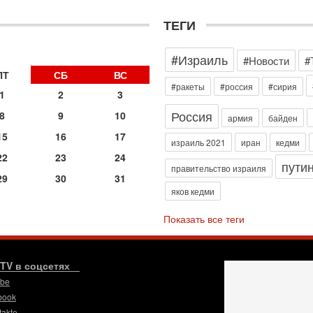
д
р
ТЕГИ
г
30
#Израиль
И
#Новости
#
о
ПТ
СБ
ВС
С
#ракеты
#россия
#сирия
1
2
3
н
п
Россия
8
9
10
армия
байден
т
15
16
17
30
израиль 2021
иран
кедми
П
22
23
24
пути
з
правительство израиля
29
30
31
В
яков кедми
р
30
Показать все теги
Т
3
П
в
.TV в соцсетях
И
ube
29
book
Т
takte