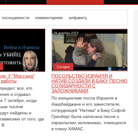
посещаемости
комментариям
алфавиту
09 декабрь 2023
Сегодня
ле: У "Моссада"
ПОСОЛЬСТВО ИЗРАИЛЯ И
 работы
НАТИВ СОЗДАЛИ В БАКУ ПЕСНЮ
СОЛИДАРНОСТИ С
редил: все, кто
ЗАЛОЖНИКАМИ
ния и отдавал
По инициативе посла Израиля в
е 7 октября, когда
Азербайджане и его заместителя,
ыше тысячи
сотрудницей "Натива" в Баку Софой
будут найдены и
Гринберг была написана песня о
Се
зависимо от того, где
израильских заложниках, томящихся
О
 В
о
в плену ХАМАС.
И