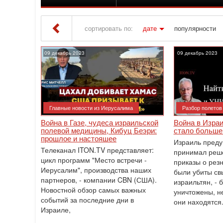
сортировать по:
дате
популярности
Iton TV
» Материалы за 09.12.2023
09 декабрь 2023
09 декабрь 2023
Главные новости из Иерусалима
Разбор полетов
Война в Газе, чудеса израильской
Война в Израи
полевой медицины, Кибуц Беэри:
стало больше
прошлое и настояшее
Израиль предуп
Телеканал ITON.TV представляет:
принимал реше
цикл программ "Место встречи -
приказы о резн
Иерусалим", производства наших
были убиты св
партнеров, - компании CBN (США).
израильтян, - 
Новостной обзор самых важных
уничтожены, не
событий за последние дни в
они находятся.
Израиле,