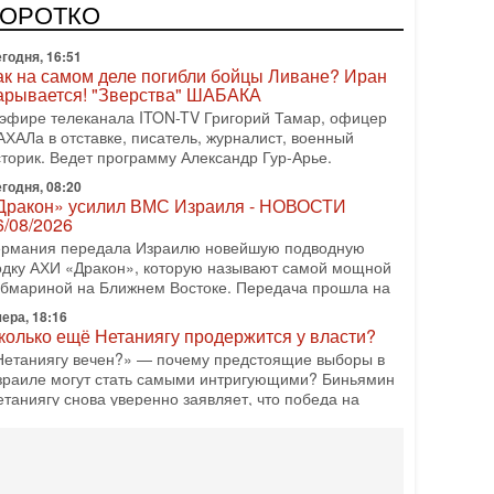
одку АХИ «Дракон» (Drakon), которая уже стала самой
КОРОТКО
орогой субмариной в истории ЦАХАЛ. Но почему её
годня, 16:51
ак на самом деле погибли бойцы Ливане? Иран
арывается! "Зверства" ШАБАКА
 эфире телеканала ITON-TV Григорий Тамар, офицер
АХАЛа в отставке, писатель, журналист, военный
сторик. Ведет программу Александр Гур-Арье.
годня, 08:20
Дракон» усилил ВМС Израиля - НОВОСТИ
6/08/2026
ермания передала Израилю новейшую подводную
одку АХИ «Дракон», которую называют самой мощной
убмариной на Ближнем Востоке. Передача прошла на
ера, 18:16
колько ещё Нетаниягу продержится у власти?
Нетаниягу вечен?» — почему предстоящие выборы в
зраиле могут стать самыми интригующими? Биньямин
етаниягу снова уверенно заявляет, что победа на
ера, 08:51
рамп пригрозил Ирану ударом - НОВОСТИ
5/08/2026
резидент США Дональд Трамп сегодня заявил, что