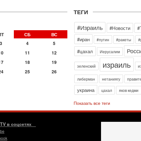
з
В
ТЕГИ
р
30
»
Т
#Израиль
#Новости
#
3
ПТ
СБ
ВС
П
#иран
#путин
#ракеты
#
3
4
5
в
Росс
И
#цахал
Иерусалим
10
11
12
29
израиль
17
18
19
Т
зеленский
и
о
24
25
26
В
либерман
нетаниягу
правит
д
р
украина
цахал
яков кедми
‎
29
Показать все теги
И
п
В
.TV в соцсетях
Ц
и
ube
book
29