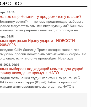
одку АХИ «Дракон», которую называют самой мощной
КОРОТКО
убмариной на Ближнем Востоке. Передача прошла на
ера, 18:16
колько ещё Нетаниягу продержится у власти?
Нетаниягу вечен?» — почему предстоящие выборы в
зраиле могут стать самыми интригующими? Биньямин
етаниягу снова уверенно заявляет, что победа на
ера, 08:51
рамп пригрозил Ирану ударом - НОВОСТИ
5/08/2026
резидент США Дональд Трамп сегодня заявил, что
рмузский пролив может быть открыт «очень скоро». По
о словам, если этого не произойдет, Иран ждет
08-2026, 20:08
рамп выбирает подходящий момент для удара!
краину никогда не примут в НАТО
егодня гость нашей студии капитан 1-го ранга ВМC
ША (в отставке) Гарри (Юрий) Табах, в прошлом:
омандир антитеррористического центра НАТО в
08-2026, 19:07
Либо в армию — либо в тюрьму?»
итуация вокруг призыва ультраортодоксов в ЦАХАЛ
стигла точки кипения. Попытки принять закон,