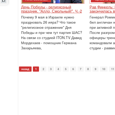
День Победы - религиозный
Рав Финкель: 
праздник. "Алло, Смольный!". Ч.-2
закончилась в
Почему 9 мая в Израиле нужно
Генерал Ромм
праздновать 26 ияра? Что такое
бил англичан 
"религиозное отражение" Дня
при активной 
Победы и при чем тут партия ШАС?
После разгром
На связи со студией ITON.TV Давид
офицеры трен
Мордехаев - помощник Германа
командовали а
Захарьяева,
студии - равви
назад
1
2
3
4
5
6
7
8
9
10
11