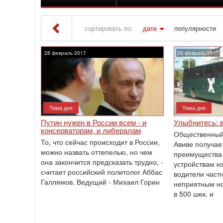
сортировать по:
дате
популярности
Iton TV
» Материалы за Февраль 2017 года
28 февраль 2017
28 февраль 2017
Тема дня
Тема дня
Путин нужен в России всем - и
Улыбнитесь: 
консерваторам, и либералам
Общественный 
То, что сейчас происходит в России,
Авиве получае
можно назвать оттепелью, но чем
преимущества
она закончится предсказать трудно, -
устройствам к
считает российский политолог Аббас
водители частн
Галлямов. Ведущий - Михаил Горин
неприятным н
в 500 шек. и