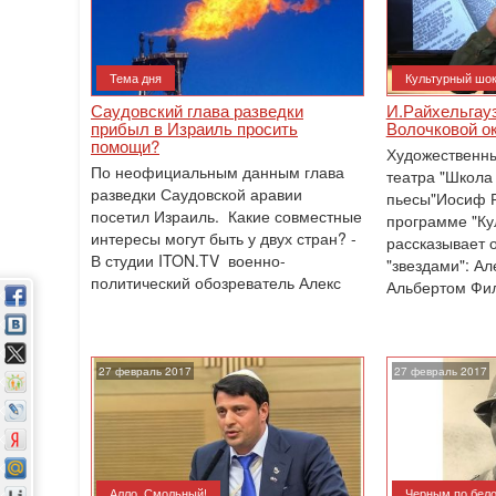
Тема дня
Культурный шо
Саудовский глава разведки
И.Райхельгауз
прибыл в Израиль просить
Волочковой о
помощи?
Художественны
По неофициальным данным глава
театра "Школа
разведки Саудовской аравии
пьесы"Иосиф Р
посетил Израиль. Какие совместные
программе "Ку
интересы могут быть у двух стран? -
рассказывает о
В студии ITON.TV военно-
"звездами": А
политический обозреватель Алекс
Альбертом Фи
27 февраль 2017
27 февраль 2017
Алло, Смольный!
Черным по бел