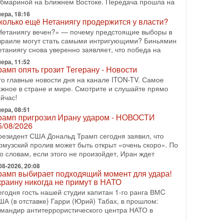
убмариной на Ближнем Востоке. Передача прошла на
-07-2026, 15:18
ера, 18:16
ран готовит покушение на Нетаниягу! Трамп не
колько ещё Нетаниягу продержится у власти?
очет эскалации, но КСИР готовит взрыв!
Нетаниягу вечен?» — почему предстоящие выборы в
 эфире телеканала ITON-TV СЕРГЕЙ МИГДАЛЬ,
зраиле могут стать самыми интригующими? Биньямин
ксперт по вопросам безопасности, офицер запаса
етаниягу снова уверенно заявляет, что победа на
еждународного управления полиции Израиля, автор
ера, 11:52
рамп опять грозит Тегерану - Новости
-07-2026, 09:02
итва за разоружение ХАМАСа - НОВОСТИ
то главные новости дня на канале ITON-TV. Самое
1/07/2026
ажное в стране и мире. Смотрите и слушайте прямо
йчас!
егодня президент США Дональд Трамп заявил о
остижении исторического соглашения о полном
ера, 08:51
азоружении ХАМАСа и других вооруженных
рамп пригрозил Ирану ударом - НОВОСТИ
руппировок в
5/08/2026
резидент США Дональд Трамп сегодня заявил, что
-07-2026, 17:59
рмузский пролив может быть открыт «очень скоро». По
ран доведет Трампа до крайних мер? Разбор и
о словам, если этого не произойдет, Иран ждет
ценка от военного обозревателя Давида Шарпа
итуация вокруг противостояния Ирана и США
08-2026, 20:08
рамп выбирает подходящий момент для удара!
акаляется с каждым днем. Почему Трамп в самый
краину никогда не примут в НАТО
оследний момент отменил решение о нанесении
яжелых ударов
егодня гость нашей студии капитан 1-го ранга ВМC
ША (в отставке) Гарри (Юрий) Табах, в прошлом:
-07-2026, 16:54
омандир антитеррористического центра НАТО в
окупатель авиакомпании «Аркия» намерен