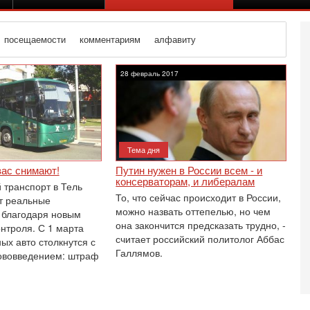
посещаемости
комментариям
алфавиту
28 февраль 2017
Тема дня
вас снимают!
Путин нужен в России всем - и
консерваторам, и либералам
транспорт в Тель
То, что сейчас происходит в России,
т реальные
можно назвать оттепелью, но чем
 благодаря новым
она закончится предсказать трудно, -
онтроля. С 1 марта
считает российский политолог Аббас
ых авто столкнутся с
Галлямов.
ововведением: штраф
Се
«
0
Г