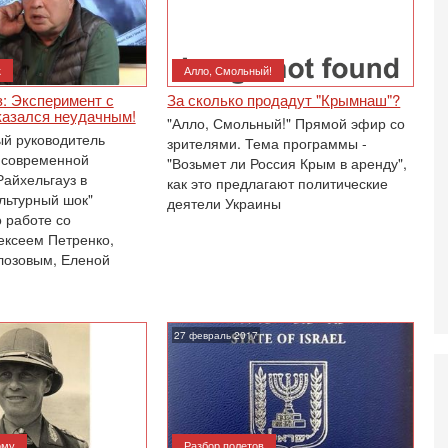
о
3-
Х
к
Алло, Смольный!
И
В
: Эксперимент с
За сколько продадут "Крымнаш"?
Ц
казался неудачным!
"Алло, Смольный!" Прямой эфир со
и
й руководитель
зрителями. Тема программы -
 современной
3-
"Возьмет ли Россия Крым в аренду",
И
айхельгауз в
как это предлагают политические
т
льтурный шок"
деятели Украины
В
 работе со
п
лексеем Петренко,
А
лозовым, Еленой
А
3-
В
ф
27 февраль 2017
В
те
С
3-
Т
0
ому
Разбор полетов