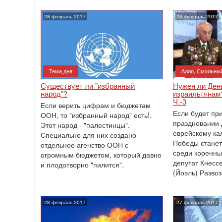
28 февраль 2017
28 февраль 2017
Тема дня
Алло, Смольный
Существует ли "избранный
Нужен ли Де
народ"?
израильтянам?
Ч.-3
Если верить цифрам и бюджетам
Если будет при
ООН, то "избранный народ" есть!.
праздновании 
Этот народ - "палестинцы".
еврейскому ка
Специально для них создано
Победы станет
отдельное агенство ООН с
среди коренны
огромным бюджетом, который давно
депутат Кнесс
и плодотворно "пилится".
(Йоэль) Развоз
28 февраль 2017
27 февраль 2017