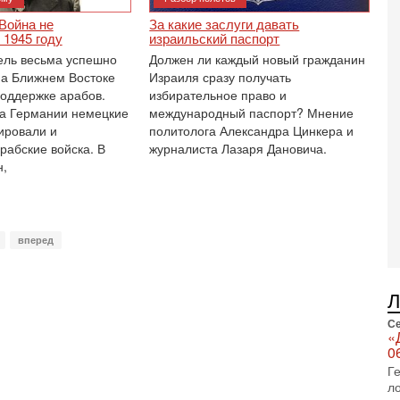
П
Война не
За какие заслуги давать
в
 1945 году
израильский паспорт
не
ель весьма успешно
Должен ли каждый новый гражданин
а
на Ближнем Востоке
Израиля сразу получать
2-
поддержке арабов.
избирательное право и
Т
а Германии немецкие
международный паспорт? Мнение
0
ировали и
‎политолога Александра Цинкера и
П
рабские войска. В
журналиста Лазаря Дановича.‎
о
н,
о
с
1-
«
р
вперед
Г
м
в
31
Се
Т
«
м
0
Н
Г
Н
л
о