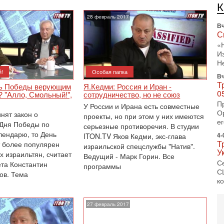
л
с
28 февраль 2017
Вч
С
«
И
Н
!
Особая папка
Вч
Т
нь Победы верующим
Я.Кедми: Россия и Иран -
0
 "Алло, Смольный!",
сотрудничество, но не союз
П
У России и Ирана есть совместные
О
нят закон о
проекты, но при этом у них имеются
ег
Дня Победы по
серьезные противоречия. В студии
лендарю, то День
4-
ITON.TV Яков Кедми, экс-глава
Т
 более популярен
израильской спецслужбы "Натив".
У
х израильтян, считает
Ведущий - Марк Горин. Все
С
ета Константин
программы
С
ов. Тема
к
3-
«
27 февраль 2017
С
до