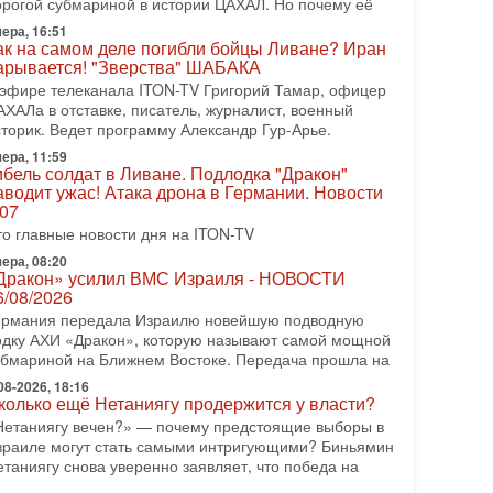
орогой субмариной в истории ЦАХАЛ. Но почему её
08-2026, 17:50
ера, 16:51
Русский голос» Израиля: кто заберет его на этот
ак на самом деле погибли бойцы Ливане? Иран
аз?
арывается! "Зверства" ШАБАКА
олоса русскоязычных репатриантов не раз кардинально
 эфире телеканала ITON-TV Григорий Тамар, офицер
еняли политический ландшафт Израиля. Достаточно
АХАЛа в отставке, писатель, журналист, военный
спомнить взлет партии «Исраэль ба-алия», когда
сторик. Ведет программу Александр Гур-Арье.
ера, 11:59
-07-2026, 17:00
ибель солдат в Ливане. Подлодка "Дракон"
айны закрытых дверей: о чём на самом деле
аводит ужас! Атака дрона в Германии. Новости
олчат Трамп и Нетаньяху?
.07
едавний визит премьер-министра Израиля Биньямина
то главные новости дня на ITON-TV
етаньяху в США и его встреча с Дональдом Трампом
ставили больше вопросов, чем ответов. Полная
ера, 08:20
Дракон» усилил ВМС Израиля - НОВОСТИ
-07-2026, 15:18
6/08/2026
ран готовит покушение на Нетаниягу! Трамп не
ермания передала Израилю новейшую подводную
очет эскалации, но КСИР готовит взрыв!
одку АХИ «Дракон», которую называют самой мощной
 эфире телеканала ITON-TV СЕРГЕЙ МИГДАЛЬ,
убмариной на Ближнем Востоке. Передача прошла на
ксперт по вопросам безопасности, офицер запаса
еждународного управления полиции Израиля, автор
08-2026, 18:16
колько ещё Нетаниягу продержится у власти?
-07-2026, 09:02
Нетаниягу вечен?» — почему предстоящие выборы в
итва за разоружение ХАМАСа - НОВОСТИ
зраиле могут стать самыми интригующими? Биньямин
1/07/2026
етаниягу снова уверенно заявляет, что победа на
егодня президент США Дональд Трамп заявил о