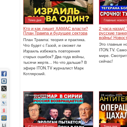
Тема дня
Главные новост
Кто и как лишит ХАМАС власти?
2 часа назад!
План Трампа и будущее сектора
русские танк
войны! Новост
План Трампа: теория и практика.
Это главные н
Что будет с Газой, и сможет ли
ITON.TV. Само
Израиль избежать повторения
мире. Смотрит
старых ошибок? Два года войны,
сейчас!
тысячи жертв… Но что дальше? В
эфире ITON.TV журналист Марк
Котлярский.
28 ноябрь 2025
28 ноябрь 2025
С Большой Буквы
Тема дня