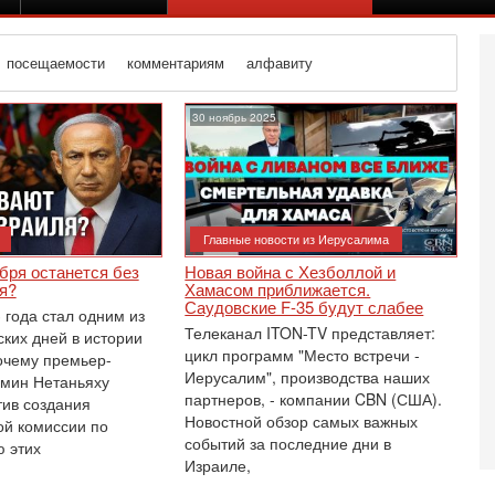
посещаемости
комментариям
алфавиту
30 ноябрь 2025
Главные новости из Иерусалима
бря останется без
Новая война с Хезболлой и
я?
Хамасом приближается.
Саудовские F-35 будут слабее
 года стал одним из
Телеканал ITON-TV представляет:
ских дней в истории
цикл программ "Место встречи -
очему премьер-
Иерусалим", производства наших
мин Нетаньяху
партнеров, - компании CBN (США).
тив создания
Новостной обзор самых важных
Вч
ой комиссии по
О
событий за последние дни в
 этих
о
Израиле,
И