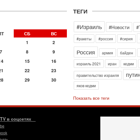
д
р
ТЕГИ
г
30
#Израиль
И
#Новости
#
о
ПТ
СБ
ВС
С
#ракеты
#россия
#сирия
1
2
н
п
Россия
7
8
9
армия
байден
т
14
15
16
30
израиль 2021
иран
кедми
П
21
22
23
пути
з
правительство израиля
28
29
30
В
яков кедми
р
30
Показать все теги
Т
3
П
в
.TV в соцсетях
И
ube
29
book
Т
takte