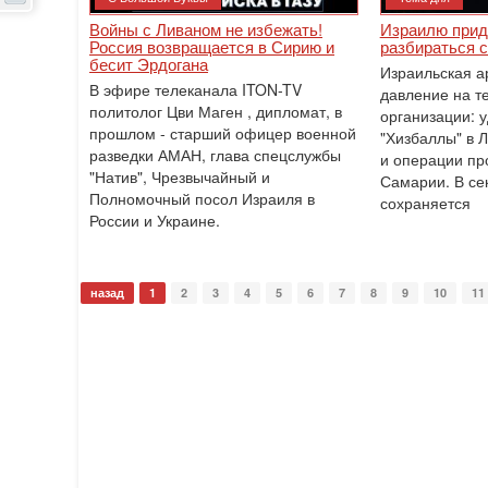
Войны с Ливаном не избежать!
Израилю прид
Россия возвращается в Сирию и
разбираться 
бесит Эрдогана
Израильская а
В эфире телеканала ITON-TV
давление на т
политолог Цви Маген , дипломат, в
организации: 
прошлом - старший офицер военной
"Хизбаллы" в 
разведки АМАН, глава спецслужбы
и операции про
"Натив", ‎Чрезвычайный и
Самарии. В се
Полномочный посол Израиля в
сохраняется
России и Украине.
назад
1
2
3
4
5
6
7
8
9
10
11