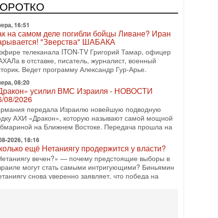
одку АХИ «Дракон» (Drakon), которая уже стала самой
КОРОТКО
орогой субмариной в истории ЦАХАЛ. Но почему её
ера, 16:51
ак на самом деле погибли бойцы Ливане? Иран
арывается! "Зверства" ШАБАКА
 эфире телеканала ITON-TV Григорий Тамар, офицер
АХАЛа в отставке, писатель, журналист, военный
сторик. Ведет программу Александр Гур-Арье.
ера, 08:20
Дракон» усилил ВМС Израиля - НОВОСТИ
6/08/2026
ермания передала Израилю новейшую подводную
одку АХИ «Дракон», которую называют самой мощной
убмариной на Ближнем Востоке. Передача прошла на
08-2026, 18:16
колько ещё Нетаниягу продержится у власти?
Нетаниягу вечен?» — почему предстоящие выборы в
зраиле могут стать самыми интригующими? Биньямин
етаниягу снова уверенно заявляет, что победа на
08-2026, 08:51
рамп пригрозил Ирану ударом - НОВОСТИ
5/08/2026
резидент США Дональд Трамп сегодня заявил, что