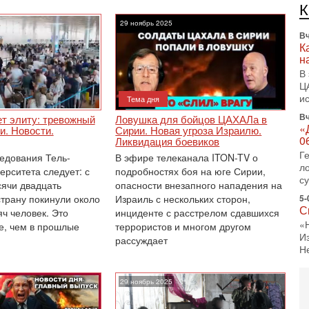
л
д
29 ноябрь 2025
Вч
К
н
В
Ц
и
Тема дня
Вч
ет элиту: тревожный
Ловушка для бойцов ЦАХАЛа в
«
и. Новости.
Сирии. Новая угроза Израилю.
0
Ликвидация боевиков
Г
ледования Тель-
В эфире телеканала ITON-TV о
л
ерситета следует: с
подробностях боя на юге Сирии,
с
сячи двадцать
опасности внезапного нападения на
страну покинули около
Израиль с нескольких сторон,
5-
С
ч человек. Это
инциденте с расстрелом сдавшихся
«
е, чем в прошлые
террористов и многом другом
И
рассуждает
Н
5-
Т
29 ноябрь 2025
0
П