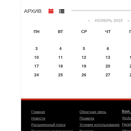
АРХИВ
«
НОЯБРЬ 2025
»
ПН
ВТ
СР
ЧТ
3
4
5
6
10
11
12
13
17
18
19
20
24
25
26
27
Iton
Главная
Обратная связь
Yout
Новости
Правила
Face
Расширенный поиск
Условия использования
VKon
Последние комментарии
Реклама