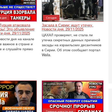
О
ег
4-
и дня
Сегодня
Т
У
 Турция атаковала
Засада в Сирии: ищут утечку.
С
еры! Это объявление
Новости дня. 29/11/2025
и-дня. 29/11/2025
С
ЦАХАЛ проверяет, не стала ли
к
овости дня на канале
утечка секретных данных причиной
е важное в стране и
3-
засады на израильских десантников
«
е и слушайте прямо
в Сирии. Об этом сообщает портал
С
Walla.
до
о
3-
Х
И
В
28 ноябрь 2025
Ц
и
3-
И
т
Главные новости дня