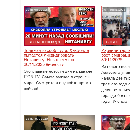
30 ноябрь 2025
30 ноябрь 2025
Главные новости дня
Сегодня
Только что сообщили: Хизболла
Израиль теря
пытается ликвидировать
рост эмиграци
Нетаниягу! Новости-утро.
30/11/2025
30/11/2025 #новости
Из нового исс
Это главные новости дня на канале
Авивского унив
ITON.TV. Самое важное в стране и
начала две ты
мире. Смотрите и слушайте прямо
третьего года 
сейчас!
девяноста тыся
гораздо больш
годы. Учёные
29 ноябрь 2025
29 ноябрь 2025