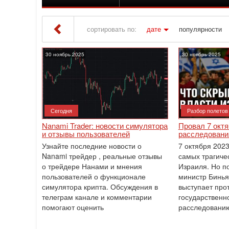
сортировать по:
дате
популярности
Iton TV
» Материалы за Ноябрь 2025 года
30 ноябрь 2025
30 ноябрь 2025
Сегодня
Разбор полетов
Nanami Trader: новости симулятора
Провал 7 октя
и отзывы пользователей
расследовани
Узнайте последние новости о
7 октября 2023
Nanami трейдер , реальные отзывы
самых трагиче
о трейдере Нанами и мнения
Израиля. Но п
пользователей о функционале
министр Бинья
симулятора крипта. Обсуждения в
выступает про
телеграм канале и комментарии
государственн
помогают оценить
расследованию