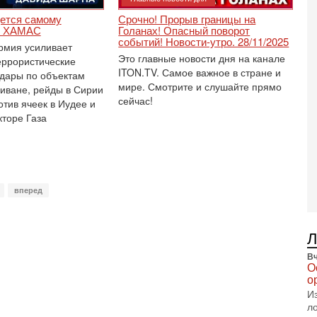
В
п
ется самому
Срочно! Прорыв границы на
А
с ХАМАС
Голанах! Опасный поворот
А
событий! Новости-утро. 28/11/2025
рмия усиливает
Это главные новости дня на канале
3-
еррористические
В
ITON.TV. Самое важное в стране и
удары по объектам
ф
мире. Смотрите и слушайте прямо
Ливане, рейды в Сирии
В
сейчас!
тив ячеек в Иудее и
те
кторе Газа
С
3-
Т
0
П
вперед
в
не
а
2-
Т
Вч
0
О
П
о
о
И
о
л
с