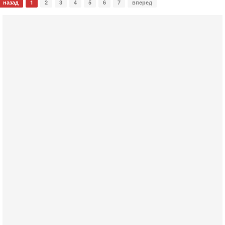
назад
1
2
3
4
5
6
7
вперед
Вчера, 18:16
Сколько ещё Нетаниягу продержится у власти?
«Нетаниягу вечен?» — почему предстоящие выборы в
Израиле могут стать самыми интригующими? Биньямин
Нетаниягу снова уверенно заявляет, что победа на
Вчера, 08:51