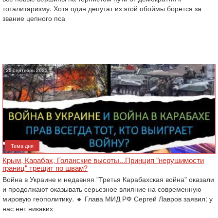
тоталитаризму. Хотя один депутат из этой обоймы борется за
звание цепного пса
25 сентябрь 2023
Тема дня
Крым, Карабах, Голанские высоты...Принцип "нерушимости
границ" трещит по швам?
Война в Украине и недавняя "Третья Карабахская война" оказали
и продолжают оказывать серьезное влияние на современную
мировую геополитику. 🔸 Глава МИД РФ Сергей Лавров заявил: у
нас нет никаких