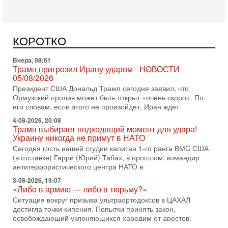
Трамп пригрозил Ирану ударом - НОВОСТИ
05/08/2026
Президент США Дональд Трамп сегодня заявил, что
Ормузский пролив может быть открыт «очень скоро». По
КОРОТКО
его словам, если этого не произойдет, Иран ждет
4-08-2026, 20:08
Трамп выбирает подходящий момент для удара!
Украину никогда не примут в НАТО
Сегодня гость нашей студии капитан 1-го ранга ВМC США
(в отставке) Гарри (Юрий) Табах, в прошлом: командир
антитеррористического центра НАТО в
3-08-2026, 19:07
«Либо в армию — либо в тюрьму?»
Ситуация вокруг призыва ультраортодоксов в ЦАХАЛ
достигла точки кипения. Попытки принять закон,
освобождающий уклоняющихся харедим от арестов,
3-08-2026, 17:18
Хватит отменять атаки! ЦАХАЛ - не игрушка!
Израиль готов ударить по Ирану!
В эфире телеканала ITON-TV Григорий Тамар, офицер
ЦАХАЛа в отставке, писатель, журналист, военный историк.
Ведет программу Александр Гур-Арье.