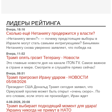
Сегодня президент США Дональд Трамп заявил о
достижении исторического соглашения о полном
разоружении ХАМАСа и других вооруженных группировок в
30-07-2026, 17:59
Иран доведет Трампа до крайних мер? Разбор и
ЛИДЕРЫ РЕЙТИНГА
оценка от военного обозревателя Давида Шарпа
Вчера, 18:16
Ситуация вокруг противостояния Ирана и США накаляется
Сколько ещё Нетаниягу продержится у власти?
с каждым днем. Почему Трамп в самый последний момент
«Нетаниягу вечен?» — почему предстоящие выборы в
отменил решение о нанесении тяжелых ударов
Израиле могут стать самыми интригующими? Биньямин
30-07-2026, 16:54
Нетаниягу снова уверенно заявляет, что победа на
Покупатель авиакомпании «Аркия» намерен
Вчера, 11:52
запретить полеты по субботам!
Трамп опять грозит Тегерану - Новости
Вокруг возможной продажи авиакомпании «Аркия»
Это главные новости дня на канале ITON-TV. Самое важное
разгорается громкий конфликт.
в стране и мире. Смотрите и слушайте прямо сейчас!
30-07-2026, 08:16
Вчера, 08:51
Трамп готовит удар по Ирану - НОВОСТИ 30/07/2026
Трамп пригрозил Ирану ударом - НОВОСТИ
Президент США Дональд Трамп сегодня рассматривает
05/08/2026
возможность масштабной военной операции против Ирана
Президент США Дональд Трамп сегодня заявил, что
после ракетной атаки на американскую базу в
Ормузский пролив может быть открыт «очень скоро». По
его словам, если этого не произойдет, Иран ждет
29-07-2026, 18:28
Трамп взбешен атакой на базы! Иран играет с огнем.
4-08-2026, 20:08
Израиль меняет курс
Трамп выбирает подходящий момент для удара!
Украину никогда не примут в НАТО
В эфире телеканала ITON-TV политолог Цви Маген,