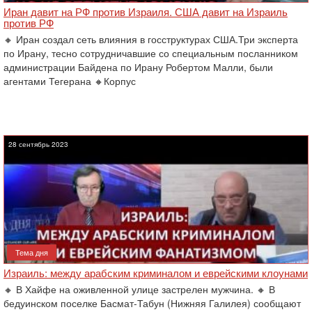
Иран давит на РФ против Израиля. США давит на Израиль
против РФ
🔸 Иран создал сеть влияния в госструктурах США.Три эксперта
по Ирану, тесно сотрудничавшие со специальным посланником
администрации Байдена по Ирану Робертом Малли, были
агентами Тегерана 🔸Корпус
28 сентябрь 2023
Тема дня
Израиль: между арабским криминалом и еврейскими клоунами
🔸 В Хайфе на оживленной улице застрелен мужчина. 🔸 В
бедуинском поселке Басмат-Табун (Нижняя Галилея) сообщают