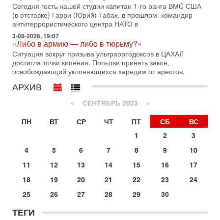
дипломат, в прошлом - старший офицер военной разведки
Сегодня гость нашей студии капитан 1-го ранга ВМC США
АМАН, глава спецслужбы "Натив", ‎Чрезвычайный и
(в отставке) Гарри (Юрий) Табах, в прошлом: командир
антитеррористического центра НАТО в
29-07-2026, 15:31
Иран готовит наземное вторжение. Израиль
3-08-2026, 19:07
«Либо в армию — либо в тюрьму?»
повышает готовность. Развязка все ближе!
Ситуация вокруг призыва ультраортодоксов в ЦАХАЛ
В эфире телеканала ITON-TV Григорий Тамар, офицер
достигла точки кипения. Попытки принять закон,
ЦАХАЛа в отставке, писатель, журналист, военный историк.
освобождающий уклоняющихся харедим от арестов,
Ведет программу Александр Гур-Арье.
АРХИВ
29-07-2026, 11:48
Соцработники выходит на "тропу войны" с местными
властями
«
СЕНТЯБРЬ 2023
»
Около 7 400 социальных работников по всему Израилю
могут перейти к акциям протеста. Гистадрут объявил о
ПН
ВТ
СР
ЧТ
ПТ
СБ
ВС
начале трудового спора между Профсоюзом
1
2
3
28-07-2026, 19:29
4
5
6
7
8
9
10
Удар по Ирану неизбежен! Украина вступает в новую
войну!
11
12
13
14
15
16
17
Сегодня гость нашей студии капитан 1-го ранга ВМC США
(в отставке) Гарри (Юрий) Табах, в прошлом: командир
18
19
20
21
22
23
24
антитеррористического центра НАТО в
25
26
27
28
29
30
Вчера, 18:16
Сколько ещё Нетаниягу продержится у власти?
ТЕГИ
«Нетаниягу вечен?» — почему предстоящие выборы в