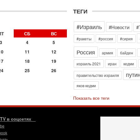
д
р
ТЕГИ
г
30
#Израиль
И
#Новости
#
о
ПТ
СБ
ВС
С
#ракеты
#россия
#сирия
3
4
5
н
п
Россия
10
11
12
армия
байден
т
17
18
19
30
израиль 2021
иран
кедми
П
24
25
26
пути
з
правительство израиля
В
яков кедми
р
30
Показать все теги
Т
3
П
в
.TV в соцсетях
И
ube
29
book
Т
takte