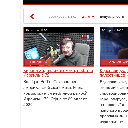
сортировать по:
дате
популярности
Iton TV
» Материалы за Апрель 2020 года
30 апрель 2020
30 апрель 2020
Тема дня
С Большой Бук
Кирилл Задов: Экономика, нефть и
Коронавирус 
Израиль в 72
палестинцев и
Boutique Politic: Сокращение
В условиях глу
американской экономики. Когда
экономического
нормализуется нефтяной рынок?
спровоцировн
Израилю - 72. Эфир от 29 апреля
коронавируса,
2020.
"спонсоры" ар
"мирного проц
проблемами. 
израильтяне