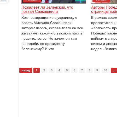
Пожалеет ли Зеленский, что
Авторы Побед
позвал Саакашвили
страницы войн
Хотя возвращение в украинскую
В рамках совм
власть Михаила Саакашвили
просветитель
затормозилось, скорее всего он все
«Холокост» пр
же займет какой--то высокий пост в
Победы: после
правительстве. Но зачем он там
войны» мы пр
понадобился президенту
писем и дневн
Зеленскому? И что
недель Велико
назад
1
2
3
4
5
6
7
8
9
10
...