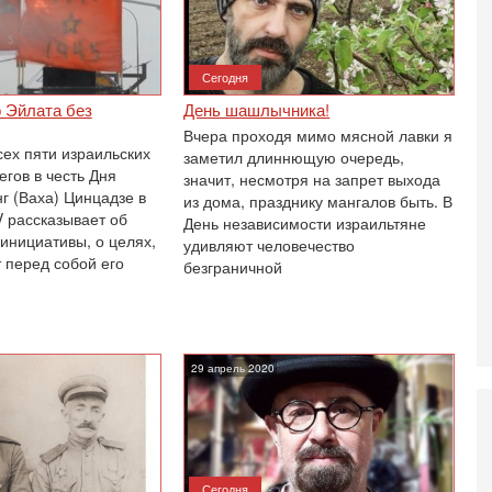
О
ег
4-
Сегодня
Т
У
 Эйлата без
День шашлычника!
С
Вчера проходя мимо мясной лавки я
С
сех пяти израильских
заметил длиннющую очередь,
к
гов в честь Дня
значит, несмотря на запрет выхода
3-
г (Ваха) Цинцадзе в
из дома, празднику мангалов быть. В
«
 рассказывает об
День независимости израильтяне
С
инициативы, о целях,
удивляют человечество
до
 перед собой его
безграничной
о
3-
Х
И
В
29 апрель 2020
Ц
и
3-
И
т
Сегодня