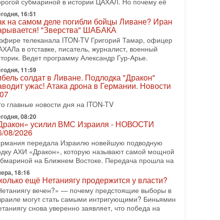
орогой субмариной в истории ЦАХАЛ. Но почему её
08-2026, 17:50
годня, 16:51
Русский голос» Израиля: кто заберет его на этот
ак на самом деле погибли бойцы Ливане? Иран
аз?
арывается! "Зверства" ШАБАКА
олоса русскоязычных репатриантов не раз кардинально
 эфире телеканала ITON-TV Григорий Тамар, офицер
еняли политический ландшафт Израиля. Достаточно
АХАЛа в отставке, писатель, журналист, военный
спомнить взлет партии «Исраэль ба-алия», когда
сторик. Ведет программу Александр Гур-Арье.
годня, 11:59
-07-2026, 17:00
ибель солдат в Ливане. Подлодка "Дракон"
айны закрытых дверей: о чём на самом деле
аводит ужас! Атака дрона в Германии. Новости
олчат Трамп и Нетаньяху?
.07
едавний визит премьер-министра Израиля Биньямина
то главные новости дня на ITON-TV
етаньяху в США и его встреча с Дональдом Трампом
ставили больше вопросов, чем ответов. Полная
годня, 08:20
Дракон» усилил ВМС Израиля - НОВОСТИ
-07-2026, 15:18
6/08/2026
ран готовит покушение на Нетаниягу! Трамп не
ермания передала Израилю новейшую подводную
очет эскалации, но КСИР готовит взрыв!
одку АХИ «Дракон», которую называют самой мощной
 эфире телеканала ITON-TV СЕРГЕЙ МИГДАЛЬ,
убмариной на Ближнем Востоке. Передача прошла на
ксперт по вопросам безопасности, офицер запаса
еждународного управления полиции Израиля, автор
ера, 18:16
колько ещё Нетаниягу продержится у власти?
-07-2026, 09:02
Нетаниягу вечен?» — почему предстоящие выборы в
итва за разоружение ХАМАСа - НОВОСТИ
зраиле могут стать самыми интригующими? Биньямин
1/07/2026
етаниягу снова уверенно заявляет, что победа на
егодня президент США Дональд Трамп заявил о