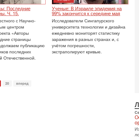
В
п
ы: Последние
Ученые: В Израиле эпидемия на
А
ы. Ч. 15.
99% закончится к середине мая
А
естного с Научно-
Исследователи Сингапурского
3-
ным центром
университета технологии и дизайна
В
оекта «Авторы
ежедневно мониторят статистику
ф
дние страницы
заражения в разных странах и, с
В
одолжаем публикацию
учётом погрешности,
те
иков последних
экстраполируют кривые.
С
й Отечественной.
3-
Т
0
П
20
вперед
в
не
а
2-
Т
Се
0
О
П
о
о
И
о
л
с