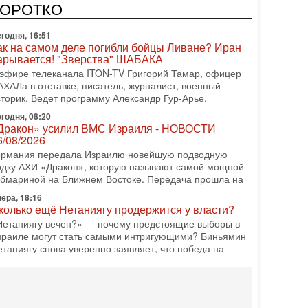
одку АХИ «Дракон» (Drakon), которая уже стала самой
КОРОТКО
орогой субмариной в истории ЦАХАЛ. Но почему её
годня, 16:51
ак на самом деле погибли бойцы Ливане? Иран
арывается! "Зверства" ШАБАКА
 эфире телеканала ITON-TV Григорий Тамар, офицер
АХАЛа в отставке, писатель, журналист, военный
сторик. Ведет программу Александр Гур-Арье.
годня, 08:20
Дракон» усилил ВМС Израиля - НОВОСТИ
6/08/2026
ермания передала Израилю новейшую подводную
одку АХИ «Дракон», которую называют самой мощной
убмариной на Ближнем Востоке. Передача прошла на
ера, 18:16
колько ещё Нетаниягу продержится у власти?
Нетаниягу вечен?» — почему предстоящие выборы в
зраиле могут стать самыми интригующими? Биньямин
етаниягу снова уверенно заявляет, что победа на
ера, 08:51
рамп пригрозил Ирану ударом - НОВОСТИ
5/08/2026
резидент США Дональд Трамп сегодня заявил, что