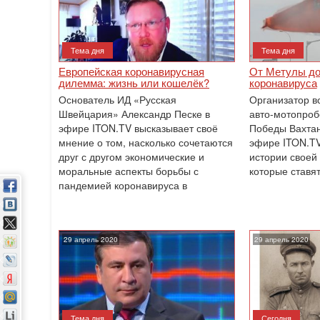
Тема дня
Тема дня
Европейская коронавирусная
От Метулы до
дилемма: жизнь или кошелёк?
коронавируса
Основатель ИД «Русская
Организатор в
Швейцария» Александр Песке в
авто-мотопробе
эфире ITON.TV высказывает своё
Победы Вахтан
мнение о том, насколько сочетаются
эфире ITON.TV
друг с другом экономические и
истории своей 
моральные аспекты борьбы с
которые ставят
пандемией коронавируса в
29 апрель 2020
29 апрель 2020
Тема дня
Сегодня