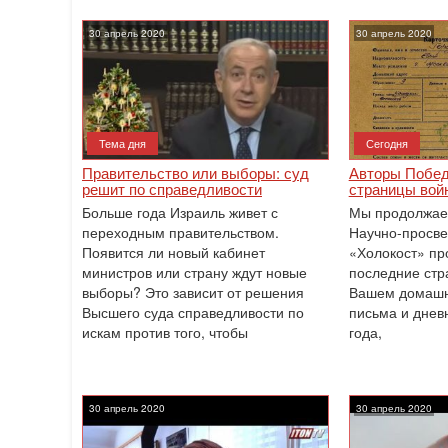
30 апрель 2020
30 апрель 2020
Тема дня
Сегодня
Правительство или выборы: суд
Авторы Побед
решит по справедливости
страницы войн
Больше года Израиль живет с
Мы продолжае
переходным правительством.
Научно-просв
Появится ли новый кабинет
«Холокост» пр
министров или страну ждут новые
последние стр
выборы? Это зависит от решения
Вашем домашн
Высшего суда справедливости по
письма и днев
искам против того, чтобы
года,
30 апрель 2020
30 апрель 2020