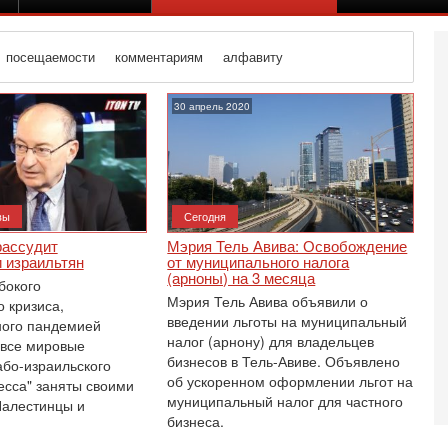
посещаемости
комментариям
алфавиту
30 апрель 2020
вы
Сегодня
рассудит
Мэрия Тель Авива: Освобождение
 израильтян
от муниципального налога
(арноны) на 3 месяца
бокого
Мэрия Тель Авива объявили о
 кризиса,
введении льготы на муниципальный
ного пандемией
налог (арнону) для владельцев
 все мировые
бизнесов в Тель-Авиве. Объявлено
або-израильского
об ускоренном оформлении льгот на
Се
есса" заняты своими
О
муниципальный налог для частного
Палестинцы и
о
бизнеса.
И