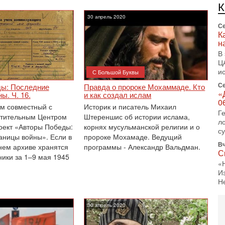
л
д
30 апрель 2020
Се
К
н
В
Ц
и
С Большой Буквы
Се
ы: Последние
Правда о пророке Мохаммаде. Кто
«
ы. Ч. 16.
и как создал ислам
0
м совместный с
Историк и писатель Михаил
Г
етительным Центром
Штереншис об истории ислама,
л
оект «Авторы Победы:
корнях мусульманской религии и о
с
аницы войны». Если в
пророке Мохамаде. Ведущий
Вч
ем архиве хранятся
программы - Александр Вальдман.
С
ники за 1–9 мая 1945
«
И
Н
Вч
Т
30 апрель 2020
0
П