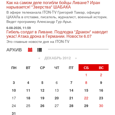
Как на самом деле погибли бойцы Ливане? Иран
В эфире телеканала ITON-TV СЕРГЕЙ МИГДАЛЬ, эксперт
нарывается! "Зверства" ШАБАКА
по вопросам безопасности, офицер запаса
Международного управления полиции Израиля, автор
В эфире телеканала ITON-TV Григорий Тамар, офицер
ЦАХАЛа в отставке, писатель, журналист, военный историк.
31-07-2026, 09:02
Ведет программу Александр Гур-Арье.
Битва за разоружение ХАМАСа - НОВОСТИ
31/07/2026
6-08-2026, 11:59
Гибель солдат в Ливане. Подлодка "Дракон" наводит
Сегодня президент США Дональд Трамп заявил о
ужас! Атака дрона в Германии. Новости 6.07
достижении исторического соглашения о полном
Это главные новости дня на ITON-TV
разоружении ХАМАСа и других вооруженных группировок в
АРХИВ
30-07-2026, 17:59
Иран доведет Трампа до крайних мер? Разбор и
оценка от военного обозревателя Давида Шарпа
«
ДЕКАБРЬ 2012
»
Ситуация вокруг противостояния Ирана и США накаляется
ПН
ВТ
СР
ЧТ
ПТ
СБ
ВС
с каждым днем. Почему Трамп в самый последний момент
отменил решение о нанесении тяжелых ударов
1
2
30-07-2026, 16:54
3
4
5
6
7
8
9
Покупатель авиакомпании «Аркия» намерен
запретить полеты по субботам!
10
11
12
13
14
15
16
Вокруг возможной продажи авиакомпании «Аркия»
17
18
19
20
21
22
23
разгорается громкий конфликт.
Сегодня, 16:56
24
25
26
27
28
29
30
Еврейский кандидат в арабской партии — зачем?
31
Израильская политика может получить неожиданный