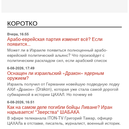
Арабо-еврейская партия изменит всё? Если
появится...
Может ли в Израиле появиться полноценный арабо-
еврейский политический альянс? Что произойдет с
КОРОТКО
политическим раскладом сил, если арабский список
6-08-2026, 17:49
Оснащен ли израильский «Дракон» ядерным
оружием?
Израиль получил от Германии новейшую подводную лодку
АХИ «Дракон» (Drakon), которая уже стала самой дорогой
субмариной в истории ЦАХАЛ. Но почему её
6-08-2026, 16:51
Как на самом деле погибли бойцы Ливане? Иран
нарывается! "Зверства" ШАБАКА
В эфире телеканала ITON-TV Григорий Тамар, офицер
ЦАХАЛа в отставке, писатель, журналист, военный историк.
Ведет программу Александр Гур-Арье.
6-08-2026, 08:20
«Дракон» усилил ВМС Израиля - НОВОСТИ
06/08/2026
Германия передала Израилю новейшую подводную лодку
АХИ «Дракон», которую называют самой мощной
субмариной на Ближнем Востоке. Передача прошла на