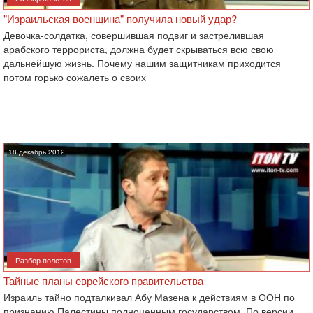
"Израильская военщина" получила новый удар?
Девочка-солдатка, совершившая подвиг и застрелившая
арабского террориста, должна будет скрываться всю свою
дальнейшую жизнь. Почему нашим защитникам приходится
потом горько сожалеть о своих
18 декабрь 2012
Разбор полетов
Тайные планы еврейского правительства
Израиль тайно подталкивал Абу Мазена к действиям в ООН по
признанию Палестины полноценным государством. По версии