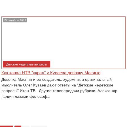
15 декабрь 2012
Детские недетские вопросы
Как канал НТВ "украл" у Куваева девочку Масяню
Девочка Масяня и ее создатель, художник и оригинальный
мыслитель Олег Куваев дают ответы на "Детские недетские
вопросы" Итон-ТВ. Другие телепередачи рубрики: Александр
Галич глазами философа