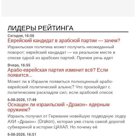
переговоров с Ираном, но Тегеран пока не подтвердил
готовность к диалогу. По словам американского
2-08-2026, 08:42
Трамп отменил удар по Ирану - НОВОСТИ
02/08/2026
ЛИДЕРЫ РЕЙТИНГА
Президент США Дональд Трамп сегодня заявил об отмене
Сегодня, 16:56
подготовленного удара по Ирану после обращений
Еврейский кандидат в арабской партии — зачем?
Тегерана и других стран региона. По его словам,
Израильская политика может получить неожиданный
1-08-2026, 17:50
поворот: еврейский кандидат — на реальном месте в
«Русский голос» Израиля: кто заберет его на этот
списке одной из арабских партий. Причем речь идет
раз?
Вчера, 16:55
Голоса русскоязычных репатриантов не раз кардинально
Арабо-еврейская партия изменит всё? Если
меняли политический ландшафт Израиля. Достаточно
появится...
вспомнить взлет партии «Исраэль ба-алия», когда
Может ли в Израиле появиться полноценный арабо-
еврейский политический альянс? Что произойдет с
31-07-2026, 17:00
Тайны закрытых дверей: о чём на самом деле
политическим раскладом сил, если арабский список
молчат Трамп и Нетаньяху?
6-08-2026, 17:49
Недавний визит премьер-министра Израиля Биньямина
Оснащен ли израильский «Дракон» ядерным
Нетаньяху в США и его встреча с Дональдом Трампом
оружием?
оставили больше вопросов, чем ответов. Полная
Израиль получил от Германии новейшую подводную лодку
АХИ «Дракон» (Drakon), которая уже стала самой дорогой
31-07-2026, 15:18
субмариной в истории ЦАХАЛ. Но почему её
Иран готовит покушение на Нетаниягу! Трамп не
хочет эскалации, но КСИР готовит взрыв!
6-08-2026, 16:51