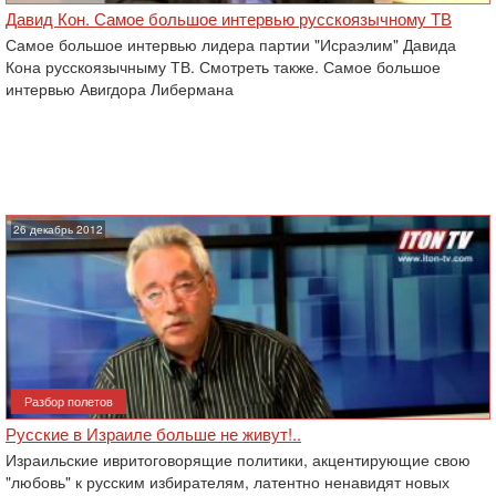
Давид Кон. Самое большое интервью русскоязычному ТВ
Самое большое интервью лидера партии "Исраэлим" Давида
Кона русскоязычныму ТВ. Смотреть также. Самое большое
интервью Авигдора Либермана
26 декабрь 2012
Разбор полетов
Русские в Израиле больше не живут!..
Израильские ивритоговорящие политики, акцентирующие свою
"любовь" к русским избирателям, латентно ненавидят новых