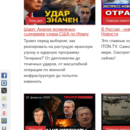
Тема дня
Главные новост
Шарп: Анализ возможных
В России - но
сценариев удара США по Ирану
Новости
Трамп перед выбором: как
Это главные н
реагировать на растущую иранскую
ITON.TV. Само
угрозу и ядерную программу
мире. Смотрит
Тегерана? От дипломатии до
сейчас!
точечных ударов, от масштабной
операции по военной
инфраструктуре до попыток
изменить
25 февраль 2026
25 февраль 2026
Тема дня
Главные новост