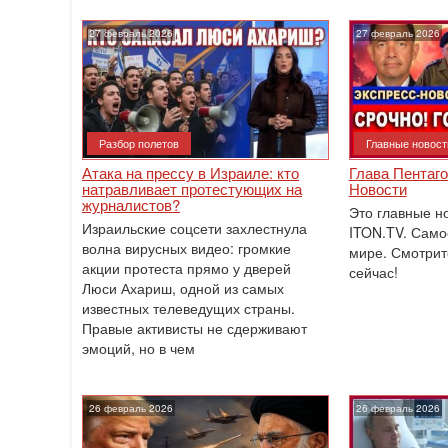
27 февраль 2026
27 февраль 2026
Разбор полетов
Главные новост
Атака на прессу в Израиле: кто
Глава Пентаго
натравливает протестующих на
Новости
журналистов?
Это главные н
Израильские соцсети захлестнула
ITON.TV. Само
волна вирусных видео: громкие
мире. Смотрит
акции протеста прямо у дверей
сейчас!
Люси Ахариш, одной из самых
известных телеведущих страны.
Правые активисты не сдерживают
эмоций, но в чем
26 февраль 2026
26 февраль 2026