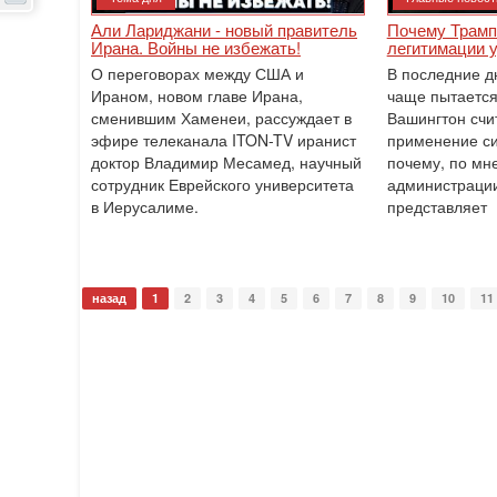
Али Лариджани - новый правитель
Почему Трамп 
Ирана. Войны не избежать!
легитимации 
О переговорах между США и
В последние д
Ираном, новом главе Ирана,
чаще пытается
сменившим Хаменеи, рассуждает в
Вашингтон счи
эфире телеканала ITON-TV иранист
применение си
доктор Владимир Месамед, научный
почему, по мн
сотрудник Еврейского университета
администрации
в Иерусалиме.
представляет
назад
1
2
3
4
5
6
7
8
9
10
11