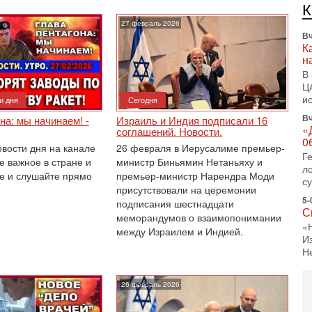
л
д
27 февраль 2026
Вч
К
н
В
Ц
и
и дня
Сегодня
Вч
на: мы начинаем! -
Израиль и Индия подписали 16
«
соглашений. Новости.
0
овости дня на канале
26 февраля в Иерусалиме премьер-
Г
е важное в стране и
министр Биньямин Нетаньяху и
л
е и слушайте прямо
премьер-министр Нарендра Моди
с
присутствовали на церемонии
5-
подписания шестнадцати
С
меморандумов о взаимопонимании
«
между Израилем и Индией.
И
Н
5-
Т
26 февраль 2026
0
П