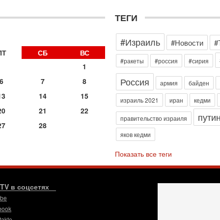
д
р
ТЕГИ
г
30
»
#Израиль
И
#Новости
#
о
ПТ
СБ
ВС
С
#ракеты
#россия
#сирия
1
н
п
Россия
6
7
8
армия
байден
т
13
14
15
30
израиль 2021
иран
кедми
П
20
21
22
пути
з
правительство израиля
27
28
В
яков кедми
р
30
Показать все теги
Т
3
П
в
.TV в соцсетях
И
ube
29
book
Т
takte