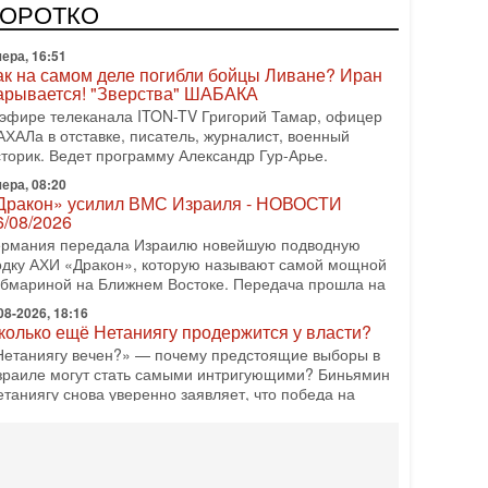
одку АХИ «Дракон» (Drakon), которая уже стала самой
КОРОТКО
орогой субмариной в истории ЦАХАЛ. Но почему её
ера, 16:51
ак на самом деле погибли бойцы Ливане? Иран
арывается! "Зверства" ШАБАКА
 эфире телеканала ITON-TV Григорий Тамар, офицер
АХАЛа в отставке, писатель, журналист, военный
сторик. Ведет программу Александр Гур-Арье.
ера, 08:20
Дракон» усилил ВМС Израиля - НОВОСТИ
6/08/2026
ермания передала Израилю новейшую подводную
одку АХИ «Дракон», которую называют самой мощной
убмариной на Ближнем Востоке. Передача прошла на
08-2026, 18:16
колько ещё Нетаниягу продержится у власти?
Нетаниягу вечен?» — почему предстоящие выборы в
зраиле могут стать самыми интригующими? Биньямин
етаниягу снова уверенно заявляет, что победа на
08-2026, 08:51
рамп пригрозил Ирану ударом - НОВОСТИ
5/08/2026
резидент США Дональд Трамп сегодня заявил, что