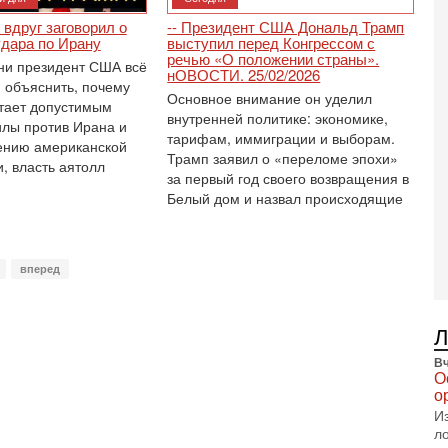
В
п
вдруг заговорил о
-- Президент США Дональд Трамп
А
удара по Ирану
выступил перед Конгрессом с
А
речью «О положении страны».
ни президент США всё
нОВОСТИ. 25/02/2026
3-
 объяснить, почему
Основное внимание он уделил
В
тает допустимым
ф
внутренней политике: экономике,
лы против Ирана и
тарифам, иммиграции и выборам.
В
ению американской
те
Трамп заявил о «переломе эпохи»
, власть аятолл
С
за первый год своего возвращения в
Белый дом и назвал происходящие
3-
Т
0
П
вперед
в
не
а
2-
Т
Вч
0
О
П
о
о
И
о
л
с