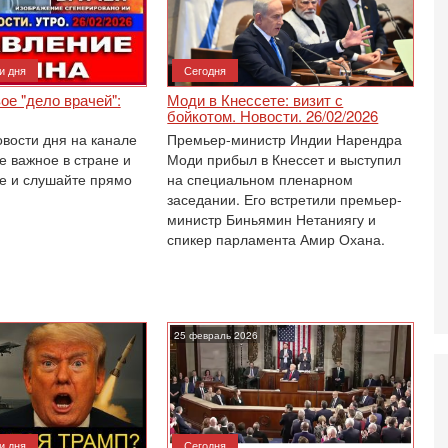
О
ег
4-
и дня
Сегодня
Т
У
вое "дело врачей":
Моди в Кнессете: визит с
С
бойкотом. Новости. 26/02/2026
С
овости дня на канале
Премьер-министр Индии Нарендра
к
е важное в стране и
Моди прибыл в Кнессет и выступил
3-
е и слушайте прямо
на специальном пленарном
«
заседании. Его встретили премьер-
С
министр Биньямин Нетаниягу и
до
спикер парламента Амир Охана.
о
3-
Х
И
В
25 февраль 2026
Ц
и
3-
И
т
и дня
Сегодня