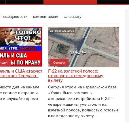
посещаемости
комментариям
алфавиту
28 февраль 2026
и дня
Сегодня
раиль и США атакуют
F‑22 на взлетной полосе:
ся ответ Тегерана -
готовность к немедленному
вылету
овости дня на канале
Сегодня утром на израильской базе
е важное в стране и
«Увда» были замечены
е и слушайте прямо
американские истребители F‑22 —
четыре машины уже стояли на
взлетной полосе, полностью готовые
Вч
О
к немедленному вылету.
о
И