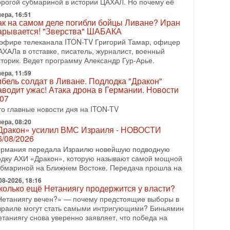
орогой субмариной в истории ЦАХАЛ. Но почему её
08-2026, 17:50
ера, 16:51
Русский голос» Израиля: кто заберет его на этот
ак на самом деле погибли бойцы Ливане? Иран
аз?
арывается! "Зверства" ШАБАКА
олоса русскоязычных репатриантов не раз кардинально
 эфире телеканала ITON-TV Григорий Тамар, офицер
еняли политический ландшафт Израиля. Достаточно
АХАЛа в отставке, писатель, журналист, военный
спомнить взлет партии «Исраэль ба-алия», когда
сторик. Ведет программу Александр Гур-Арье.
ера, 11:59
-07-2026, 17:00
ибель солдат в Ливане. Подлодка "Дракон"
айны закрытых дверей: о чём на самом деле
аводит ужас! Атака дрона в Германии. Новости
олчат Трамп и Нетаньяху?
.07
едавний визит премьер-министра Израиля Биньямина
то главные новости дня на ITON-TV
етаньяху в США и его встреча с Дональдом Трампом
ставили больше вопросов, чем ответов. Полная
ера, 08:20
Дракон» усилил ВМС Израиля - НОВОСТИ
-07-2026, 15:18
6/08/2026
ран готовит покушение на Нетаниягу! Трамп не
ермания передала Израилю новейшую подводную
очет эскалации, но КСИР готовит взрыв!
одку АХИ «Дракон», которую называют самой мощной
 эфире телеканала ITON-TV СЕРГЕЙ МИГДАЛЬ,
убмариной на Ближнем Востоке. Передача прошла на
ксперт по вопросам безопасности, офицер запаса
еждународного управления полиции Израиля, автор
08-2026, 18:16
колько ещё Нетаниягу продержится у власти?
-07-2026, 09:02
Нетаниягу вечен?» — почему предстоящие выборы в
итва за разоружение ХАМАСа - НОВОСТИ
зраиле могут стать самыми интригующими? Биньямин
1/07/2026
етаниягу снова уверенно заявляет, что победа на
егодня президент США Дональд Трамп заявил о