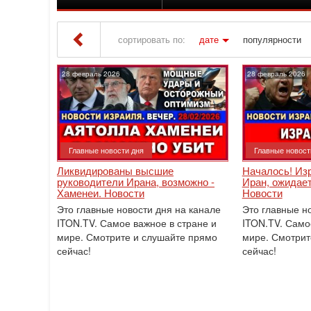
сортировать по:
дате
популярности
Iton TV
» Материалы за Февраль 2026 года
28 февраль 2026
28 февраль 2026
Главные новости дня
Главные новост
Ликвидированы высшие
Началось! Из
руководители Ирана, возможно -
Иран, ожидает
Хаменеи. Новости
Новости
Это главные новости дня на канале
Это главные н
ITON.TV. Самое важное в стране и
ITON.TV. Само
мире. Смотрите и слушайте прямо
мире. Смотрит
сейчас!
сейчас!