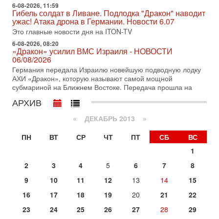
В эфире телеканала ITON-TV СЕРГЕЙ МИГДАЛЬ, эксперт
6-08-2026, 11:59
по вопросам безопасности, офицер запаса
Гибель солдат в Ливане. Подлодка "Дракон" наводит
Международного управления полиции Израиля, автор
ужас! Атака дрона в Германии. Новости 6.07
Это главные новости дня на ITON-TV
31-07-2026, 09:02
Битва за разоружение ХАМАСа - НОВОСТИ
6-08-2026, 08:20
31/07/2026
«Дракон» усилил ВМС Израиля - НОВОСТИ
06/08/2026
Сегодня президент США Дональд Трамп заявил о
достижении исторического соглашения о полном
Германия передала Израилю новейшую подводную лодку
разоружении ХАМАСа и других вооруженных группировок в
АХИ «Дракон», которую называют самой мощной
субмариной на Ближнем Востоке. Передача прошла на
30-07-2026, 17:59
Иран доведет Трампа до крайних мер? Разбор и
АРХИВ
оценка от военного обозревателя Давида Шарпа
Ситуация вокруг противостояния Ирана и США накаляется
«
ДЕКАБРЬ 2013
»
с каждым днем. Почему Трамп в самый последний момент
отменил решение о нанесении тяжелых ударов
ПН
ВТ
СР
ЧТ
ПТ
СБ
ВС
30-07-2026, 16:54
1
Покупатель авиакомпании «Аркия» намерен
запретить полеты по субботам!
2
3
4
5
6
7
8
Вокруг возможной продажи авиакомпании «Аркия»
9
10
11
12
13
14
15
разгорается громкий конфликт.
16
17
18
19
20
21
22
30-07-2026, 08:16
Трамп готовит удар по Ирану - НОВОСТИ 30/07/2026
23
24
25
26
27
28
29
Президент США Дональд Трамп сегодня рассматривает