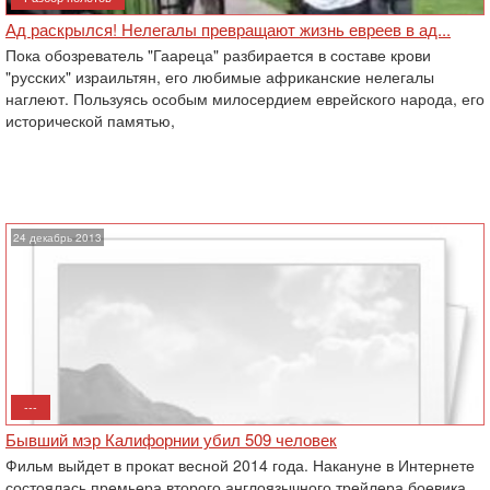
Ад раскрылся! Нелегалы превращают жизнь евреев в ад...
Пока обозреватель "Гаареца" разбирается в составе крови
"русских" израильтян, его любимые африканские нелегалы
наглеют. Пользуясь особым милосердием еврейского народа, его
исторической памятью,
24 декабрь 2013
---
Бывший мэр Калифорнии убил 509 человек
Фильм выйдет в прокат весной 2014 года. Накануне в Интернете
состоялась премьера второго англоязычного трейлера боевика