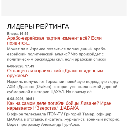
готовность к диалогу. По словам американского
2-08-2026, 08:42
Трамп отменил удар по Ирану - НОВОСТИ
02/08/2026
ЛИДЕРЫ РЕЙТИНГА
Президент США Дональд Трамп сегодня заявил об отмене
подготовленного удара по Ирану после обращений
Вчера, 16:55
Арабо-еврейская партия изменит всё? Если
Тегерана и других стран региона. По его словам,
появится...
1-08-2026, 17:50
Может ли в Израиле появиться полноценный арабо-
«Русский голос» Израиля: кто заберет его на этот
еврейский политический альянс? Что произойдет с
раз?
политическим раскладом сил, если арабский список
Голоса русскоязычных репатриантов не раз кардинально
6-08-2026, 17:49
меняли политический ландшафт Израиля. Достаточно
Оснащен ли израильский «Дракон» ядерным
вспомнить взлет партии «Исраэль ба-алия», когда
оружием?
31-07-2026, 17:00
Израиль получил от Германии новейшую подводную лодку
Тайны закрытых дверей: о чём на самом деле
АХИ «Дракон» (Drakon), которая уже стала самой дорогой
молчат Трамп и Нетаньяху?
субмариной в истории ЦАХАЛ. Но почему её
Недавний визит премьер-министра Израиля Биньямина
6-08-2026, 16:51
Нетаньяху в США и его встреча с Дональдом Трампом
Как на самом деле погибли бойцы Ливане? Иран
оставили больше вопросов, чем ответов. Полная
нарывается! "Зверства" ШАБАКА
31-07-2026, 15:18
В эфире телеканала ITON-TV Григорий Тамар, офицер
Иран готовит покушение на Нетаниягу! Трамп не
ЦАХАЛа в отставке, писатель, журналист, военный историк.
хочет эскалации, но КСИР готовит взрыв!
Ведет программу Александр Гур-Арье.