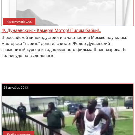
Культурный шок
Ф. Дунаевский: - Камера! Мотор! Пилим бабки!..
В российской киноиндустрии и в частности в Москве научились
мастерски "тырить" деньги, считает Федор Дунаевский -
знаменитый курьер из одноименного фильма Шахназарова. В
Голливуде на выделенные
24 декабрь 2013
Разбор полетов