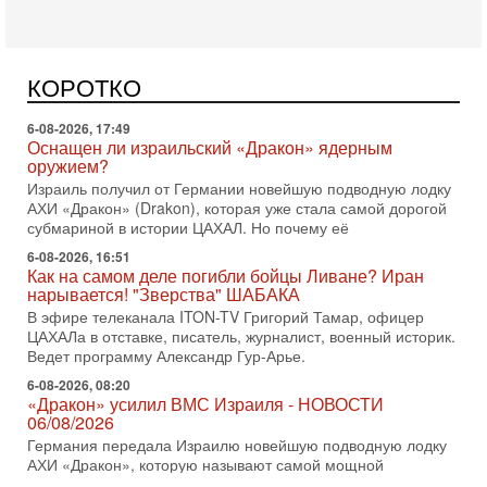
Арабо-еврейская партия изменит всё? Если
появится...
Может ли в Израиле появиться полноценный арабо-
еврейский политический альянс? Что произойдет с
КОРОТКО
политическим раскладом сил, если арабский список
6-08-2026, 17:49
Оснащен ли израильский «Дракон» ядерным
оружием?
Израиль получил от Германии новейшую подводную лодку
АХИ «Дракон» (Drakon), которая уже стала самой дорогой
субмариной в истории ЦАХАЛ. Но почему её
6-08-2026, 16:51
Как на самом деле погибли бойцы Ливане? Иран
нарывается! "Зверства" ШАБАКА
В эфире телеканала ITON-TV Григорий Тамар, офицер
ЦАХАЛа в отставке, писатель, журналист, военный историк.
Ведет программу Александр Гур-Арье.
6-08-2026, 08:20
«Дракон» усилил ВМС Израиля - НОВОСТИ
06/08/2026
Германия передала Израилю новейшую подводную лодку
АХИ «Дракон», которую называют самой мощной
субмариной на Ближнем Востоке. Передача прошла на