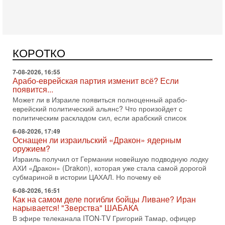
7-08-2026, 16:55
Арабо-еврейская партия изменит всё? Если
появится...
Может ли в Израиле появиться полноценный арабо-
еврейский политический альянс? Что произойдет с
КОРОТКО
политическим раскладом сил, если арабский список
6-08-2026, 17:49
Оснащен ли израильский «Дракон» ядерным
оружием?
Израиль получил от Германии новейшую подводную лодку
АХИ «Дракон» (Drakon), которая уже стала самой дорогой
субмариной в истории ЦАХАЛ. Но почему её
6-08-2026, 16:51
Как на самом деле погибли бойцы Ливане? Иран
нарывается! "Зверства" ШАБАКА
В эфире телеканала ITON-TV Григорий Тамар, офицер
ЦАХАЛа в отставке, писатель, журналист, военный историк.
Ведет программу Александр Гур-Арье.
6-08-2026, 08:20
«Дракон» усилил ВМС Израиля - НОВОСТИ
06/08/2026
Германия передала Израилю новейшую подводную лодку
АХИ «Дракон», которую называют самой мощной