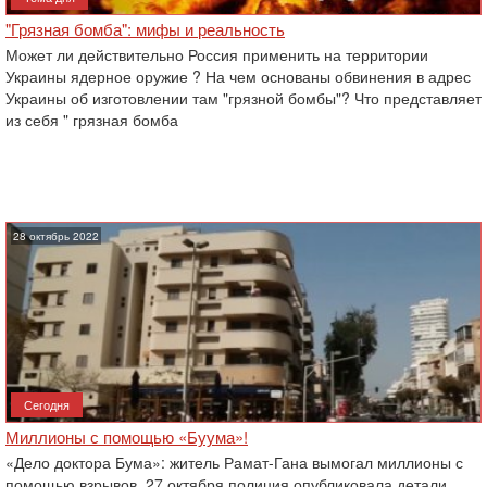
"Грязная бомба": мифы и реальность
Может ли действительно Россия применить на территории
Украины ядерное оружие ? На чем основаны обвинения в адрес
Украины об изготовлении там "грязной бомбы"? Что представляет
из себя " грязная бомба
28 октябрь 2022
Сегодня
Миллионы с помощью «Буума»!
«Дело доктора Бума»: житель Рамат-Гана вымогал миллионы с
помощью взрывов. 27 октября полиция опубликовала детали