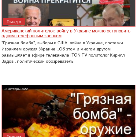
Тема дня
Американский политолог: войну в Украине можно остановить
одним телефонным звонком
"Грязная бомба", выборы в США, война в Украине, поставки
Израилем оружия Украине...Об этом и многом другом
размышляет в эфире телеканала ITON.TV политолог Кирилл
Задов , политический обозреватель
28 октябрь 2022
Тема дня