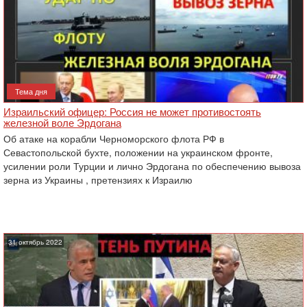
Тема дня
Израильский офицер: Россия не может противостоять
железной воле Эрдогана
Об атаке на корабли Черноморского флота РФ в
Севастопольской бухте, положении на украинском фронте,
усилении роли Турции и лично Эрдогана по обеспечению вывоза
зерна из Украины , претензиях к Израилю
31 октябрь 2022