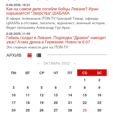
хочет эскалации, но КСИР готовит взрыв!
6-08-2026, 16:51
Как на самом деле погибли бойцы Ливане? Иран
В эфире телеканала ITON-TV СЕРГЕЙ МИГДАЛЬ, эксперт
нарывается! "Зверства" ШАБАКА
по вопросам безопасности, офицер запаса
Международного управления полиции Израиля, автор
В эфире телеканала ITON-TV Григорий Тамар, офицер
ЦАХАЛа в отставке, писатель, журналист, военный историк.
31-07-2026, 09:02
Ведет программу Александр Гур-Арье.
Битва за разоружение ХАМАСа - НОВОСТИ
31/07/2026
6-08-2026, 11:59
Гибель солдат в Ливане. Подлодка "Дракон" наводит
Сегодня президент США Дональд Трамп заявил о
ужас! Атака дрона в Германии. Новости 6.07
достижении исторического соглашения о полном
Это главные новости дня на ITON-TV
разоружении ХАМАСа и других вооруженных группировок в
АРХИВ
30-07-2026, 17:59
Иран доведет Трампа до крайних мер? Разбор и
оценка от военного обозревателя Давида Шарпа
«
ОКТЯБРЬ 2022
»
Ситуация вокруг противостояния Ирана и США накаляется
ПН
ВТ
СР
ЧТ
ПТ
СБ
ВС
с каждым днем. Почему Трамп в самый последний момент
отменил решение о нанесении тяжелых ударов
1
2
30-07-2026, 16:54
3
4
5
6
7
8
9
Покупатель авиакомпании «Аркия» намерен
запретить полеты по субботам!
10
11
12
13
14
15
16
Вокруг возможной продажи авиакомпании «Аркия»
17
18
19
20
21
22
23
разгорается громкий конфликт.
Вчера, 16:56
24
25
26
27
28
29
30