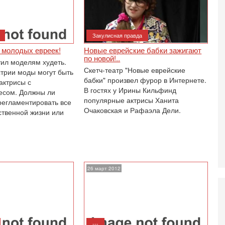
И
л
д
Закулисная правда
6-
К
 молодых евреек!
Новые еврейские бабки зажигают
н
по новой!..
тил моделям худеть.
В
Скетч-театр "Новые еврейские
стрии моды могут быть
Ц
бабки" произвел фурор в Интернете.
актрисы с
и
В гостях у Ирины Кильфинд
есом. Должны ли
6-
популярные актрисы Ханита
регламентировать все
«
Очаковская и Рафаэла Дели.
твенной жизни или
0
Г
л
с
5-
С
26 март 2012
«
И
Н
5-
Т
0
---