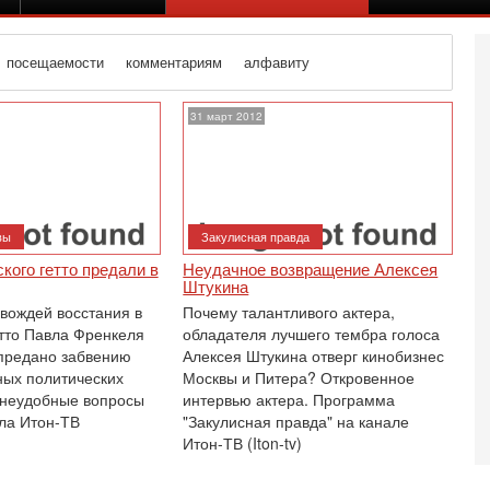
посещаемости
комментариям
алфавиту
31 март 2012
вы
Закулисная правда
кого гетто предали в
Неудачное возвращение Алексея
Штукина
 вождей восстания в
Почему талантливого актера,
тто Павла Френкеля
обладателя лучшего тембра голоса
предано забвению
Алексея Штукина отверг кинобизнес
ых политических
Москвы и Питера? Откровенное
 неудобные вопросы
интервью актера. Программа
ла Итон-ТВ
"Закулисная правда" на канале
Се
Итон-ТВ (Iton-tv)
К
В