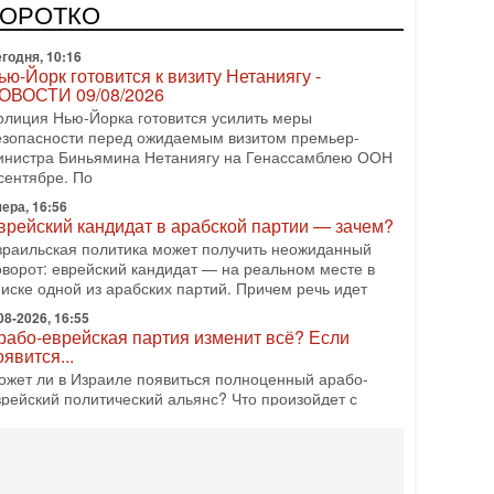
редстоящие выборы могут быть сфальсифицированы,
КОРОТКО
х проведение сорвано, а итоговые результаты
годня, 10:16
ью-Йорк готовится к визиту Нетаниягу -
ОВОСТИ 09/08/2026
олиция Нью-Йорка готовится усилить меры
езопасности перед ожидаемым визитом премьер-
инистра Биньямина Нетаниягу на Генассамблею ООН
сентябре. По
ера, 16:56
врейский кандидат в арабской партии — зачем?
зраильская политика может получить неожиданный
оворот: еврейский кандидат — на реальном месте в
писке одной из арабских партий. Причем речь идет
08-2026, 16:55
рабо-еврейская партия изменит всё? Если
оявится...
ожет ли в Израиле появиться полноценный арабо-
врейский политический альянс? Что произойдет с
олитическим раскладом сил, если арабский список
08-2026, 17:49
снащен ли израильский «Дракон» ядерным
ружием?