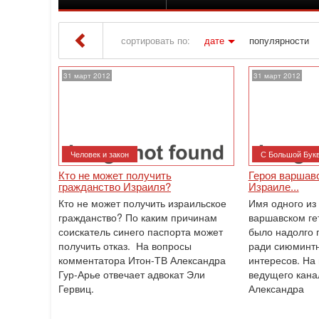
сортировать по:
дате
популярности
Iton TV
» Материалы за Март 2012 года
31 март 2012
31 март 2012
Человек и закон
С Большой Бук
Кто не может получить
Героя варшавс
гражданство Израиля?
Израиле...
Кто не может получить израильское
Имя одного из
гражданство? По каким причинам
варшавском ге
соискатель синего паспорта может
было надолго 
получить отказ. На вопросы
ради сиюминтн
комментатора Итон-ТВ Александра
интересов. На
Гур-Арье отвечает адвокат Эли
ведущего кана
Гервиц.
Александра