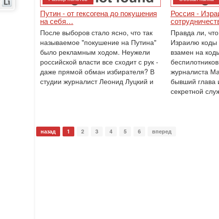
Путин - от гексогена до покушения
Россия - Изра
на себя…
сотрудничест
После выборов стало ясно, что так
Правда ли, чт
называемое "покушение на Путина"
Израилю коды 
было рекламным ходом. Неужели
взамен на коды
российской власти все сходит с рук -
беспилотников
даже прямой обман избирателя? В
журналиста Ма
студии журналист Леонид Луцкий и
бывший глава 
секретной слу
назад
1
2
3
4
5
6
вперед