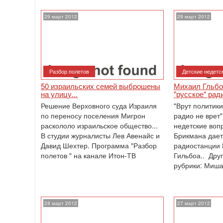
29 март 2012
29 март 2012
Разбор полетов
Детские недетс
50 израильских семей выброшены
Михаил Гльбо
на улицу...
"русское" рад
Решение Верховного суда Израиля
"Врут политики
по переносу поселения Мигрон
радио не врет"
раскололо израильское общество...
недетские воп
В студии журналисты Лев Авенайс и
Брикмана дает
Давид Шехтер. Программа "Разбор
радиостанции
полетов " на канале Итон-ТВ
Гильбоа.. Дру
рубрики: Миш
28 март 2012
27 март 2012