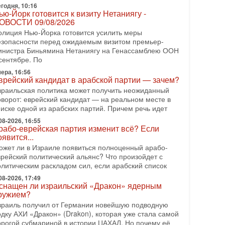
еряет последних союзников. Путин - псих!
годня, 10:16
ью-Йорк готовится к визиту Нетаниягу -
 эфире ITON-TV доктор Эльдар Намазов , историк,
ОВОСТИ 09/08/2026
олитолог, в прошлом – помощник Президента
зербайджана Гейдара Алиева . Ведет программу
олиция Нью-Йорка готовится усилить меры
лександр
езопасности перед ожидаемым визитом премьер-
инистра Биньямина Нетаниягу на Генассамблею ООН
08-2026, 11:09
сентябре. По
ыборы в Израиле в опасности?! ШАБАК
ормирует спецотдел
ера, 16:56
врейский кандидат в арабской партии — зачем?
 этом выпуске мы разбираем одну из самых тревожных
зраильская политика может получить неожиданный
м израильской политики. Известно, что израильская
оворот: еврейский кандидат — на реальном месте в
лужба общей безопасности (ШАБАК) создала
писке одной из арабских партий. Причем речь идет
08-2026, 08:32
08-2026, 16:55
рамп и Иран: последний шанс - НОВОСТИ
рабо-еврейская партия изменит всё? Если
3/08/2026
оявится...
резидент США Дональд Трамп объявил о
ожет ли в Израиле появиться полноценный арабо-
озобновлении переговоров с Ираном, но Тегеран пока
врейский политический альянс? Что произойдет с
 подтвердил готовность к диалогу. По словам
олитическим раскладом сил, если арабский список
мериканского
08-2026, 17:49
08-2026, 08:42
снащен ли израильский «Дракон» ядерным
рамп отменил удар по Ирану - НОВОСТИ
ружием?
2/08/2026
зраиль получил от Германии новейшую подводную
резидент США Дональд Трамп сегодня заявил об
одку АХИ «Дракон» (Drakon), которая уже стала самой
тмене подготовленного удара по Ирану после
орогой субмариной в истории ЦАХАЛ. Но почему её