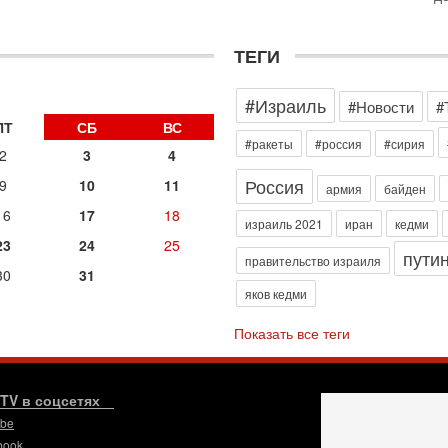
о
с
1-
ТЕГИ
«
р
#Израиль
Г
#Новости
#
м
ПТ
СБ
ВС
в
#ракеты
#россия
#сирия
2
3
4
31
Россия
Т
9
10
11
армия
байден
м
16
17
18
Н
израиль 2021
иран
кедми
Н
23
24
25
пути
о
правительство израиля
30
31
31
яков кедми
И
х
Показать все теги
В
э
М
.TV в соцсетях
31
Б
ube
3
book