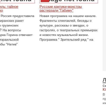
П
иль: тайное
Русские критики-монстры
О
во
растерзали "Габиму"
ег
о Россия предоставила
Новая программа на нашем канале.
4-
иранских ракет
Фрагменты спектаклей, беседы о
Т
 грузинских
культуре, рассказы о звездах, о
У
? На вопросы
гастролях, о театральных премьерах
С
рка Горина отвечает
и новостях музыкальной жизни.
С
израильской
Программа " Зрительский ряд " на
к
жбы "Натив"
3-
«
С
до
о
3-
Х
И
В
Се
Ц
К
и
В
п
3-
и
И