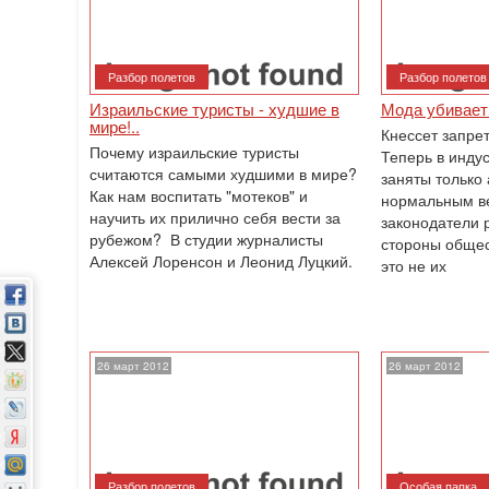
Разбор полетов
Разбор полетов
Израильские туристы - худшие в
Мода убивает
мире!..
Кнессет запре
Почему израильские туристы
Теперь в инду
считаются самыми худшими в мире?
заняты только 
Как нам воспитать "мотеков" и
нормальным в
научить их прилично себя вести за
законодатели 
рубежом? В студии журналисты
стороны общес
Алексей Лоренсон и Леонид Луцкий.
это не их
26 март 2012
26 март 2012
Разбор полетов
Особая папка