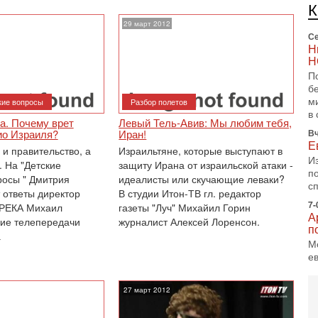
п
и
29 март 2012
Се
Н
Н
П
б
м
кие вопросы
Разбор полетов
в 
а. Почему врет
Левый Тель-Авив: Мы любим тебя,
ио Израиля?
Иран!
Вч
Е
 и правительство, а
Израильтяне, которые выступают в
И
. На "Детские
защиту Ирана от израильской атаки -
п
росы " Дмитрия
идеалисты или скучающие леваки?
с
 ответы директор
В студии Итон-ТВ гл. редактор
7-
 РЕКА Михаил
газеты "Луч" Михайил Горин
А
гие телепередачи
журналист Алексей Лоренсон.
п
а
М
е
п
6-
27 март 2012
О
о