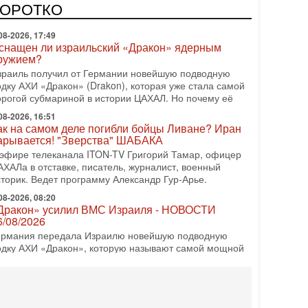
врейский политический альянс? Что произойдет с
КОРОТКО
олитическим раскладом сил, если арабский список
08-2026, 17:49
снащен ли израильский «Дракон» ядерным
ружием?
зраиль получил от Германии новейшую подводную
одку АХИ «Дракон» (Drakon), которая уже стала самой
орогой субмариной в истории ЦАХАЛ. Но почему её
08-2026, 16:51
ак на самом деле погибли бойцы Ливане? Иран
арывается! "Зверства" ШАБАКА
 эфире телеканала ITON-TV Григорий Тамар, офицер
АХАЛа в отставке, писатель, журналист, военный
сторик. Ведет программу Александр Гур-Арье.
08-2026, 08:20
Дракон» усилил ВМС Израиля - НОВОСТИ
6/08/2026
ермания передала Израилю новейшую подводную
одку АХИ «Дракон», которую называют самой мощной
убмариной на Ближнем Востоке. Передача прошла на
08-2026, 18:16
колько ещё Нетаниягу продержится у власти?
Нетаниягу вечен?» — почему предстоящие выборы в