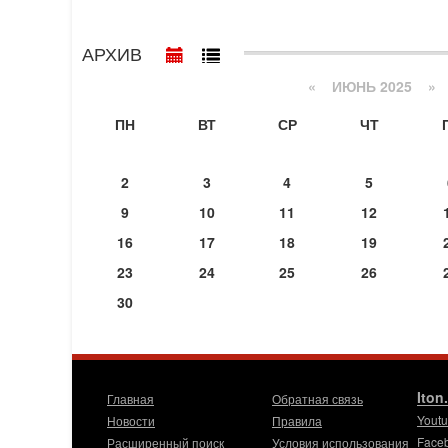
АРХИВ
«
ИЮНЬ 2025
»
ПН
ВТ
СР
ЧТ
2
3
4
5
9
10
11
12
16
17
18
19
23
24
25
26
30
Iton
Главная
Обратная связь
Yout
Новости
Правила
Face
Расширенный поиск
Условия использования