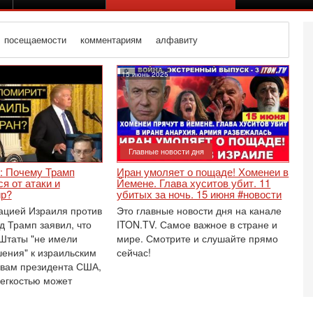
посещаемости
комментариям
алфавиту
15 июнь 2025
Главные новости дня
: Почему Трамп
Иран умоляет о пощаде! Хоменеи в
я от атаки и
Йемене. Глава хуситов убит. 11
ир?
убитых за ночь. 15 июня #новости
рацией Израиля против
Это главные новости дня на канале
д Трамп заявил, что
ITON.TV. Самое важное в стране и
Штаты "не имели
мире. Смотрите и слушайте прямо
шения" к израильским
сейчас!
овам президента США,
Вч
А
легкостью может
п
М