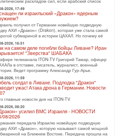
олитическим раскладом сил, если арабский список
08-2026, 08:42
рамп отменил удар по Ирану - НОВОСТИ
08-2026, 17:49
2/08/2026
снащен ли израильский «Дракон» ядерным
ружием?
резидент США Дональд Трамп сегодня заявил об
тмене подготовленного удара по Ирану после
зраиль получил от Германии новейшую подводную
бращений Тегерана и других стран региона. По его
одку АХИ «Дракон» (Drakon), которая уже стала самой
ловам,
орогой субмариной в истории ЦАХАЛ. Но почему её
08-2026, 16:51
08-2026, 17:50
ак на самом деле погибли бойцы Ливане? Иран
Русский голос» Израиля: кто заберет его на этот
арывается! "Зверства" ШАБАКА
аз?
 эфире телеканала ITON-TV Григорий Тамар, офицер
олоса русскоязычных репатриантов не раз кардинально
АХАЛа в отставке, писатель, журналист, военный
еняли политический ландшафт Израиля. Достаточно
сторик. Ведет программу Александр Гур-Арье.
спомнить взлет партии «Исраэль ба-алия», когда
08-2026, 11:59
-07-2026, 17:00
ибель солдат в Ливане. Подлодка "Дракон"
айны закрытых дверей: о чём на самом деле
аводит ужас! Атака дрона в Германии. Новости
олчат Трамп и Нетаньяху?
.07
едавний визит премьер-министра Израиля Биньямина
то главные новости дня на ITON-TV
етаньяху в США и его встреча с Дональдом Трампом
ставили больше вопросов, чем ответов. Полная
08-2026, 08:20
Дракон» усилил ВМС Израиля - НОВОСТИ
-07-2026, 15:18
6/08/2026
ран готовит покушение на Нетаниягу! Трамп не
ермания передала Израилю новейшую подводную
очет эскалации, но КСИР готовит взрыв!
одку АХИ «Дракон», которую называют самой мощной
 эфире телеканала ITON-TV СЕРГЕЙ МИГДАЛЬ,
убмариной на Ближнем Востоке. Передача прошла на