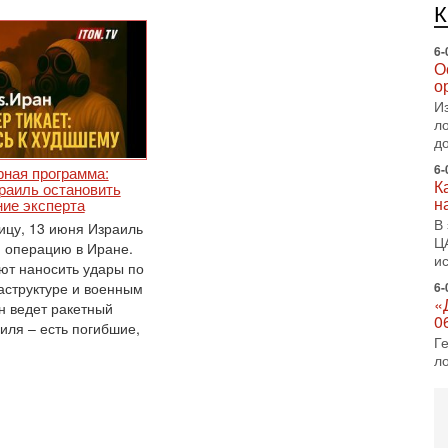
е
п
6-
О
о
И
л
д
6-
рная программа:
К
раиль остановить
н
ние эксперта
В
ницу, 13 июня Израиль
Ц
 операцию в Иране.
и
т наносить удары по
структуре и военным
6-
«
н ведет ракетный
0
иля – есть погибшие,
Г
л
с
5-
С
«