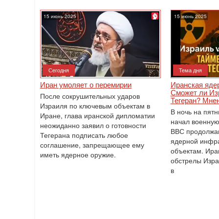
15 июнь 2025
15 июнь 2025
Сегодня
Тема дня
Иран умоляет о перемирии
Иранская яде
Сможет ли Из
После сокрушительных ударов
Тегеран? Мне
Израиля по ключевым объектам в
В ночь на пят
Иране, глава иранской дипломатии
начал военную
неожиданно заявил о готовности
ВВС продолжаю
Тегерана подписать любое
ядерной инфра
соглашение, запрещающее ему
объектам. Ира
иметь ядерное оружие.
обстрелы Изра
в