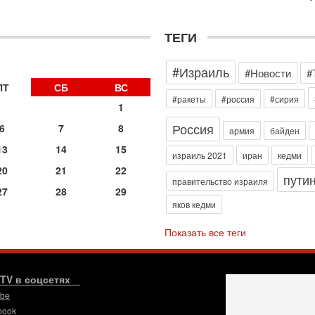
э
М
ТЕГИ
31
Б
3
#Израиль
#Новости
#
С
д
ПТ
СБ
ВС
р
#ракеты
#россия
#сирия
1
г
Россия
6
7
8
30
армия
байден
И
13
14
15
о
израиль 2021
иран
кедми
С
20
21
22
пути
н
правительство израиля
27
28
29
п
яков кедми
т
30
Показать все теги
П
з
В
р
.TV в соцсетях
ube
30
Т
book