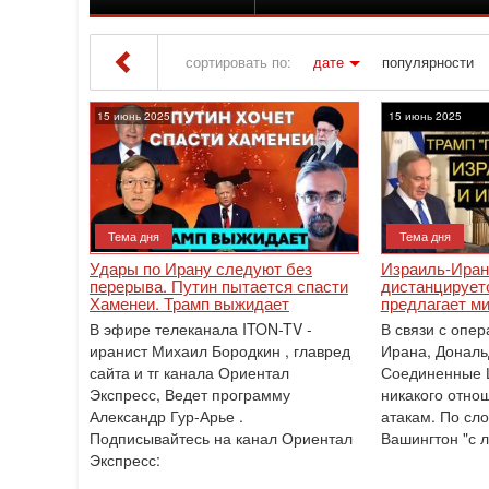
сортировать по:
дате
популярности
Iton TV
» Материалы за 15.06.2025
15 июнь 2025
15 июнь 2025
Тема дня
Тема дня
Удары по Ирану следуют без
Израиль-Иран
перерыва. Путин пытается спасти
дистанцируетс
Хаменеи. Трамп выжидает
предлагает м
В эфире телеканала ITON-TV -
В связи с опе
иранист Михаил Бородкин , главред
Ирана, Дональ
сайта и тг канала Ориентал
Соединенные 
Экспресс, Ведет программу
никакого отно
Александр Гур-Арье .
атакам. По сл
Подписывайтесь на канал Ориентал
Вашингтон "с 
Экспресс: