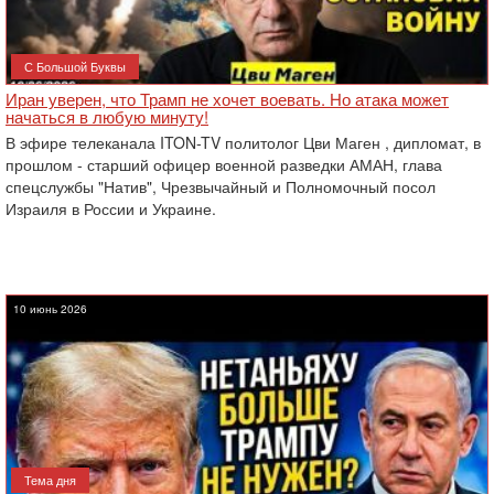
С Большой Буквы
Иран уверен, что Трамп не хочет воевать. Но атака может
начаться в любую минуту!
В эфире телеканала ITON-TV политолог Цви Маген , дипломат, в
прошлом - старший офицер военной разведки АМАН, глава
спецслужбы "Натив", ‎Чрезвычайный и Полномочный посол
Израиля в России и Украине.
10 июнь 2026
Тема дня