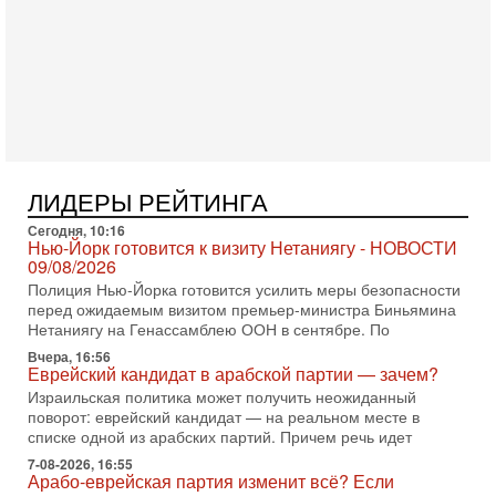
Иран задыхается. КСИР готовит удар! Россия теряет
последних союзников. Путин - псих!
В эфире ITON-TV доктор Эльдар Намазов , историк,
политолог, в прошлом – помощник Президента
Азербайджана Гейдара Алиева . Ведет программу
Александр
3-08-2026, 11:09
Выборы в Израиле в опасности?! ШАБАК формирует
спецотдел
ЛИДЕРЫ РЕЙТИНГА
В этом выпуске мы разбираем одну из самых тревожных
тем израильской политики. Известно, что израильская
Сегодня, 10:16
Служба общей безопасности (ШАБАК) создала
Нью-Йорк готовится к визиту Нетаниягу - НОВОСТИ
09/08/2026
3-08-2026, 08:32
Полиция Нью-Йорка готовится усилить меры безопасности
Трамп и Иран: последний шанс - НОВОСТИ
перед ожидаемым визитом премьер-министра Биньямина
03/08/2026
Нетаниягу на Генассамблею ООН в сентябре. По
Президент США Дональд Трамп объявил о возобновлении
переговоров с Ираном, но Тегеран пока не подтвердил
Вчера, 16:56
Еврейский кандидат в арабской партии — зачем?
готовность к диалогу. По словам американского
Израильская политика может получить неожиданный
2-08-2026, 08:42
поворот: еврейский кандидат — на реальном месте в
Трамп отменил удар по Ирану - НОВОСТИ
списке одной из арабских партий. Причем речь идет
02/08/2026
7-08-2026, 16:55
Президент США Дональд Трамп сегодня заявил об отмене
Арабо-еврейская партия изменит всё? Если
подготовленного удара по Ирану после обращений