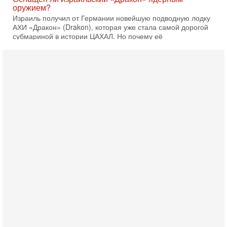
оружием?
Израиль получил от Германии новейшую подводную лодку
АХИ «Дракон» (Drakon), которая уже стала самой дорогой
субмариной в истории ЦАХАЛ. Но почему её
6-08-2026, 16:51
Как на самом деле погибли бойцы Ливане? Иран
нарывается! "Зверства" ШАБАКА
В эфире телеканала ITON-TV Григорий Тамар, офицер
ЦАХАЛа в отставке, писатель, журналист, военный историк.
Ведет программу Александр Гур-Арье.
6-08-2026, 08:20
«Дракон» усилил ВМС Израиля - НОВОСТИ
06/08/2026
Германия передала Израилю новейшую подводную лодку
АХИ «Дракон», которую называют самой мощной
субмариной на Ближнем Востоке. Передача прошла на
5-08-2026, 18:16
Сколько ещё Нетаниягу продержится у власти?
«Нетаниягу вечен?» — почему предстоящие выборы в
Израиле могут стать самыми интригующими? Биньямин
Нетаниягу снова уверенно заявляет, что победа на
5-08-2026, 08:51