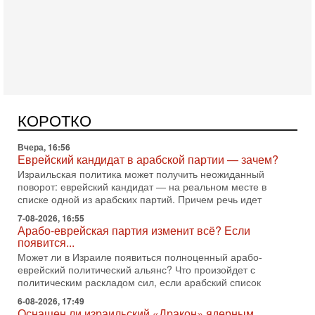
Сегодня, 10:16
Нью-Йорк готовится к визиту Нетаниягу - НОВОСТИ
09/08/2026
Полиция Нью-Йорка готовится усилить меры безопасности
перед ожидаемым визитом премьер-министра Биньямина
КОРОТКО
Нетаниягу на Генассамблею ООН в сентябре. По
Вчера, 16:56
Еврейский кандидат в арабской партии — зачем?
Израильская политика может получить неожиданный
поворот: еврейский кандидат — на реальном месте в
списке одной из арабских партий. Причем речь идет
7-08-2026, 16:55
Арабо-еврейская партия изменит всё? Если
появится...
Может ли в Израиле появиться полноценный арабо-
еврейский политический альянс? Что произойдет с
политическим раскладом сил, если арабский список
6-08-2026, 17:49
Оснащен ли израильский «Дракон» ядерным