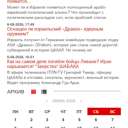
появится...
Тегерана и других стран региона. По его словам,
Может ли в Израиле появиться полноценный арабо-
1-08-2026, 17:50
еврейский политический альянс? Что произойдет с
«Русский голос» Израиля: кто заберет его на этот
политическим раскладом сил, если арабский список
раз?
6-08-2026, 17:49
Голоса русскоязычных репатриантов не раз кардинально
Оснащен ли израильский «Дракон» ядерным
меняли политический ландшафт Израиля. Достаточно
оружием?
вспомнить взлет партии «Исраэль ба-алия», когда
Израиль получил от Германии новейшую подводную лодку
31-07-2026, 17:00
АХИ «Дракон» (Drakon), которая уже стала самой дорогой
Тайны закрытых дверей: о чём на самом деле
субмариной в истории ЦАХАЛ. Но почему её
молчат Трамп и Нетаньяху?
6-08-2026, 16:51
Недавний визит премьер-министра Израиля Биньямина
Как на самом деле погибли бойцы Ливане? Иран
Нетаньяху в США и его встреча с Дональдом Трампом
нарывается! "Зверства" ШАБАКА
оставили больше вопросов, чем ответов. Полная
В эфире телеканала ITON-TV Григорий Тамар, офицер
ЦАХАЛа в отставке, писатель, журналист, военный историк.
31-07-2026, 15:18
Иран готовит покушение на Нетаниягу! Трамп не
Ведет программу Александр Гур-Арье.
хочет эскалации, но КСИР готовит взрыв!
АРХИВ
В эфире телеканала ITON-TV СЕРГЕЙ МИГДАЛЬ, эксперт
по вопросам безопасности, офицер запаса
«
ИЮНЬ 2026
»
Международного управления полиции Израиля, автор
ПН
ВТ
СР
ЧТ
ПТ
СБ
ВС
31-07-2026, 09:02
Битва за разоружение ХАМАСа - НОВОСТИ
1
2
3
4
5
6
7
31/07/2026
Сегодня президент США Дональд Трамп заявил о