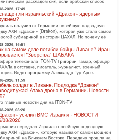
олитическим раскладом сил, если арабский список
08-2026, 08:42
рамп отменил удар по Ирану - НОВОСТИ
08-2026, 17:49
2/08/2026
снащен ли израильский «Дракон» ядерным
ружием?
резидент США Дональд Трамп сегодня заявил об
тмене подготовленного удара по Ирану после
зраиль получил от Германии новейшую подводную
бращений Тегерана и других стран региона. По его
одку АХИ «Дракон» (Drakon), которая уже стала самой
ловам,
орогой субмариной в истории ЦАХАЛ. Но почему её
08-2026, 16:51
08-2026, 17:50
ак на самом деле погибли бойцы Ливане? Иран
Русский голос» Израиля: кто заберет его на этот
арывается! "Зверства" ШАБАКА
аз?
 эфире телеканала ITON-TV Григорий Тамар, офицер
олоса русскоязычных репатриантов не раз кардинально
АХАЛа в отставке, писатель, журналист, военный
еняли политический ландшафт Израиля. Достаточно
сторик. Ведет программу Александр Гур-Арье.
спомнить взлет партии «Исраэль ба-алия», когда
08-2026, 11:59
-07-2026, 17:00
ибель солдат в Ливане. Подлодка "Дракон"
айны закрытых дверей: о чём на самом деле
аводит ужас! Атака дрона в Германии. Новости
олчат Трамп и Нетаньяху?
.07
едавний визит премьер-министра Израиля Биньямина
то главные новости дня на ITON-TV
етаньяху в США и его встреча с Дональдом Трампом
ставили больше вопросов, чем ответов. Полная
08-2026, 08:20
Дракон» усилил ВМС Израиля - НОВОСТИ
-07-2026, 15:18
6/08/2026
ран готовит покушение на Нетаниягу! Трамп не
ермания передала Израилю новейшую подводную
очет эскалации, но КСИР готовит взрыв!
одку АХИ «Дракон», которую называют самой мощной
 эфире телеканала ITON-TV СЕРГЕЙ МИГДАЛЬ,
убмариной на Ближнем Востоке. Передача прошла на