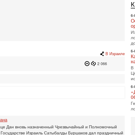
е
п
6-
О
о
И
л
д
6-
В Израиле
К
н
2 066
В
Ц
и
6-
«
0
Г
л
с
тана
5-
нице Дан вновь назначенный Чрезвычайный и Полномочный
С
в Государстве Израиль Сатыбалды Буршаков дал праздничный
«