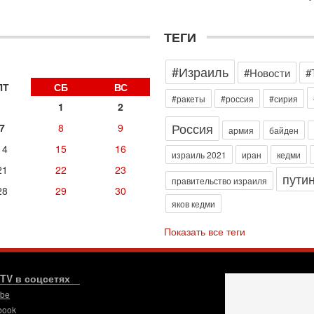
э
М
ТЕГИ
31
Б
3
#Израиль
#Новости
#
С
д
ПТ
СБ
ВС
р
#ракеты
#россия
#сирия
1
2
г
Россия
7
8
9
30
армия
байден
И
14
15
16
о
израиль 2021
иран
кедми
С
21
22
23
пути
н
правительство израиля
28
29
30
п
яков кедми
т
30
Показать все теги
П
з
В
р
.TV в соцсетях
ube
30
Т
book