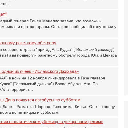
ости…
И
Н
дет?
5-
адный генерал Ронен Манелис заявил, что возможны
Т
0
том числе и центра страны. Он также сообщил об отсутствии у
П
О
ванному ракетному обстрелу
ег
я северного крыла "Бригад Аль-Кудса" ("Исламский джихад")
4-
 из Газы подвергли ракетному обстрелу города Юга и Центра
Т
У
С
ь одной из ячеек «Исламского Джихада»
С
к
Л) в ночь на 12 ноября ликвидировала в Газе главаря
Кудса" ("Исламский джихад") Бахаа Абу аль-Ата. По
3-
«
ХАЛа террорист…
С
Гуш-Дана появятся автобусы по субботам
до
о
-Дане – Рамат ха-Шарона, Гиватаима, Кирьят-Оно – к концу
спорта по пятницам и субботам.
3-
Х
сии о политическом убежище в ускоренном ‎режиме
И
 предоставлении политического убежища в Израиле и