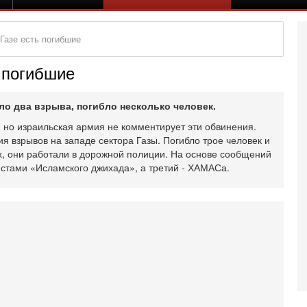
 Газе есть погибшие
ь погибшие
ело два взрыва, погибло несколько человек.
 но израильская армия не комментирует эти обвинения.
 взрывов на западе сектора Газы. Погибло трое человек и
, они работали в дорожной полиции. На основе сообщений
истами «Исламского джихада», а третий - ХАМАСа.
Вч
А
п
М