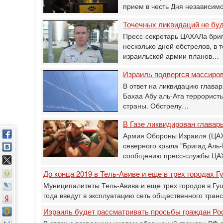
прием в честь Дня независим
Точечных ликвидаций не бу
Пресс-секретарь ЦАХАЛа бриг
несколько дней обстрелов, в 
израильской армии планов…
Израиль подвергся массиро
В ответ на ликвидацию главар
Бахаа Абу аль-Ата террористы
страны. Обстрелу…
В Газе ликвидирован главар
Армия Обороны Израиля (ЦАХА
северного крыла "Бригад Аль-
сообщению пресс-службы ЦА
До конца 2019 в Тель-Авиве и еще в трех городах 
Муниципалитеты Тель-Авива и еще трех городов в Гуш
года введут в эксплуатацию сеть общественного тран
Израиль будет рассматривать просьбы граждан Рос
В связи с возросшим числом обращений граждан РФ о