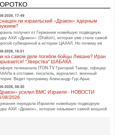
врейский политический альянс? Что произойдет с
КОРОТКО
олитическим раскладом сил, если арабский список
08-2026, 17:49
снащен ли израильский «Дракон» ядерным
ружием?
зраиль получил от Германии новейшую подводную
одку АХИ «Дракон» (Drakon), которая уже стала самой
орогой субмариной в истории ЦАХАЛ. Но почему её
08-2026, 16:51
ак на самом деле погибли бойцы Ливане? Иран
арывается! "Зверства" ШАБАКА
 эфире телеканала ITON-TV Григорий Тамар, офицер
АХАЛа в отставке, писатель, журналист, военный
сторик. Ведет программу Александр Гур-Арье.
08-2026, 08:20
Дракон» усилил ВМС Израиля - НОВОСТИ
6/08/2026
ермания передала Израилю новейшую подводную
одку АХИ «Дракон», которую называют самой мощной
убмариной на Ближнем Востоке. Передача прошла на
08-2026, 18:16
колько ещё Нетаниягу продержится у власти?
Нетаниягу вечен?» — почему предстоящие выборы в