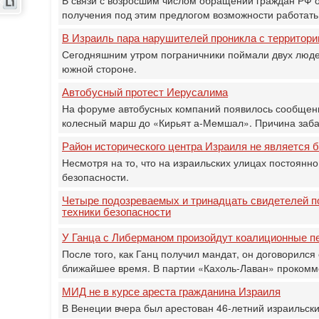
получения под этим предлогом возможности работать
В Израиль пара нарушителей проникла с территори
Сегодняшним утром пограничники поймали двух людей
южной стороне.
Автобусный протест Иерусалима
На форуме автобусных компаний появилось сообщение
колесный марш до «Кирьят а-Мемшал». Причина заба
Район исторического центра Израиля не является 
Несмотря на то, что на израильских улицах постоянно
безопасности.
Четыре подозреваемых и тринадцать свидетелей п
техники безопасности
У Ганца с Либерманом произойдут коалиционные п
После того, как Ганц получил мандат, он договорился
ближайшее время. В партии «Кахоль-Лаван» прокомме
МИД не в курсе ареста гражданина Израиля
В Венеции вчера был арестован 46-летний израильски