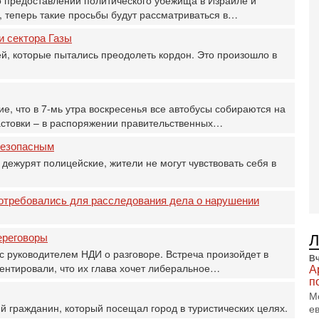
В
, теперь такие просьбы будут рассматриваться в…
Ц
и
и сектора Газы
3-
, которые пытались преодолеть кордон. Это произошло в
И
т
В
п
, что в 7-мь утра воскресенья все автобусы собираются на
А
стовки – в распоряжении правительственных…
А
3-
безопасным
В
 дежурят полицейские, жители не могут чувствовать себя в
ф
В
те
отребовались для расследования дела о нарушении
С
3-
ереговоры
Т
0
 с руководителем НДИ о разговоре. Встреча произойдет в
Вч
П
нтировали, что их глава хочет либеральное…
А
в
п
не
М
а
й гражданин, который посещал город в туристических целях.
е