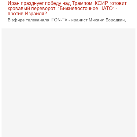
Вчера, 10:58
Кто и как может сорвать выборы в Израиле?
В обществе все чаще звучат тревожные опасения:
предстоящие выборы могут быть сфальсифицированы, их
проведение сорвано, а итоговые результаты
Вчера, 10:16
Нью-Йорк готовится к визиту Нетаниягу - НОВОСТИ
09/08/2026
Полиция Нью-Йорка готовится усилить меры безопасности
перед ожидаемым визитом премьер-министра Биньямина
Нетаниягу на Генассамблею ООН в сентябре. По
8-08-2026, 16:56
Еврейский кандидат в арабской партии — зачем?
Израильская политика может получить неожиданный
поворот: еврейский кандидат — на реальном месте в
списке одной из арабских партий. Причем речь идет
7-08-2026, 16:55
Арабо-еврейская партия изменит всё? Если
появится...
Может ли в Израиле появиться полноценный арабо-
еврейский политический альянс? Что произойдет с
политическим раскладом сил, если арабский список