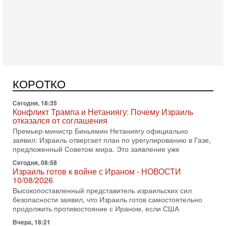
НАТО! Если присоединится Египет...
В эфире телеканала ITON-TV Григорий Тамар, офицер
ЦАХАЛа в отставке, писатель, журналист, военный историк.
Ведет программу Александр Гур-Арье.
Сегодня, 18:35
Конфликт Трампа и Нетаниягу: Почему Израиль
отказался от соглашения
Премьер-министр Биньямин Нетаниягу официально
КОРОТКО
заявил: Израиль отвергает план по урегулированию в Газе,
предложенный Советом мира. Это заявление уже
Сегодня, 08:58
Израиль готов к войне с Ираном - НОВОСТИ
10/08/2026
Высокопоставленный представитель израильских сил
безопасности заявил, что Израиль готов самостоятельно
продолжить противостояние с Ираном, если США
Вчера, 18:21
Иран празднует победу над Трампом. КСИР готовит
кровавый переворот. "Бижневосточное НАТО" -
против Израиля?
В эфире телеканала ITON-TV - иранист Михаил Бородкин,
главред сайта и тг канала Ориентал Экспресс, Ведет
программу Александр Гур-Арье 📌Подписывайтесь