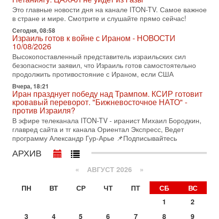
Это главные новости дня на канале ITON-TV. Самое важное
3-08-2026, 15:23
в стране и мире. Смотрите и слушайте прямо сейчас!
Иран задыхается. КСИР готовит удар! Россия теряет
последних союзников. Путин - псих!
Сегодня, 08:58
Израиль готов к войне с Ираном - НОВОСТИ
В эфире ITON-TV доктор Эльдар Намазов , историк,
10/08/2026
политолог, в прошлом – помощник Президента
Азербайджана Гейдара Алиева . Ведет программу
Высокопоставленный представитель израильских сил
Александр
безопасности заявил, что Израиль готов самостоятельно
продолжить противостояние с Ираном, если США
3-08-2026, 11:09
Выборы в Израиле в опасности?! ШАБАК формирует
Вчера, 18:21
Иран празднует победу над Трампом. КСИР готовит
спецотдел
кровавый переворот. "Бижневосточное НАТО" -
В этом выпуске мы разбираем одну из самых тревожных
против Израиля?
тем израильской политики. Известно, что израильская
В эфире телеканала ITON-TV - иранист Михаил Бородкин,
Служба общей безопасности (ШАБАК) создала
главред сайта и тг канала Ориентал Экспресс, Ведет
3-08-2026, 08:32
программу Александр Гур-Арье 📌Подписывайтесь
Трамп и Иран: последний шанс - НОВОСТИ
АРХИВ
03/08/2026
Президент США Дональд Трамп объявил о возобновлении
«
АВГУСТ 2026 »
переговоров с Ираном, но Тегеран пока не подтвердил
готовность к диалогу. По словам американского
ПН
ВТ
СР
ЧТ
ПТ
СБ
ВС
2-08-2026, 08:42
Трамп отменил удар по Ирану - НОВОСТИ
1
2
02/08/2026
3
4
5
6
7
8
9