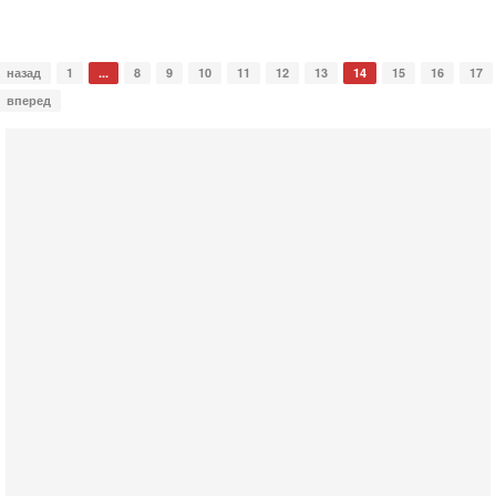
назад
1
...
8
9
10
11
12
13
14
15
16
17
вперед
Сегодня, 19:21
Тревога в Израиле: Эрдоган сколачивает Исламское