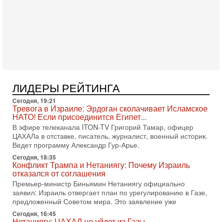
5-08-2026, 08:51
Трамп пригрозил Ирану ударом - НОВОСТИ
05/08/2026
Президент США Дональд Трамп сегодня заявил, что
Ормузский пролив может быть открыт «очень скоро». По
его словам, если этого не произойдет, Иран ждет
4-08-2026, 20:08
Трамп выбирает подходящий момент для удара!
Украину никогда не примут в НАТО
ЛИДЕРЫ РЕЙТИНГА
Сегодня гость нашей студии капитан 1-го ранга ВМC США
Сегодня, 19:21
(в отставке) Гарри (Юрий) Табах, в прошлом: командир
Тревога в Израиле: Эрдоган сколачивает Исламское
антитеррористического центра НАТО в
НАТО! Если присоединится Египет...
3-08-2026, 19:07
В эфире телеканала ITON-TV Григорий Тамар, офицер
«Либо в армию — либо в тюрьму?»
ЦАХАЛа в отставке, писатель, журналист, военный историк.
Ситуация вокруг призыва ультраортодоксов в ЦАХАЛ
Ведет программу Александр Гур-Арье.
достигла точки кипения. Попытки принять закон,
Сегодня, 18:35
освобождающий уклоняющихся харедим от арестов,
Конфликт Трампа и Нетаниягу: Почему Израиль
отказался от соглашения
3-08-2026, 17:18
Хватит отменять атаки! ЦАХАЛ - не игрушка!
Премьер-министр Биньямин Нетаниягу официально
Израиль готов ударить по Ирану!
заявил: Израиль отвергает план по урегулированию в Газе,
предложенный Советом мира. Это заявление уже
В эфире телеканала ITON-TV Григорий Тамар, офицер
ЦАХАЛа в отставке, писатель, журналист, военный историк.
Сегодня, 16:45
Ведет программу Александр Гур-Арье.
Нетаниягу: ЦАХАЛ не уйдет из Газы