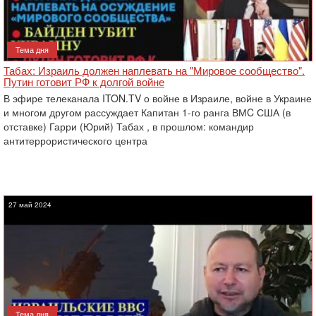
Тема дня
Табах: Израиль должен наплевать на "Мировое сообщество".
Путин готовит РФ к долгой войне
В эфире телеканала ITON.TV о войне в Израиле, войне в Украине
и многом другом рассуждает Капитан 1-го ранга ВМC США (в
отставке) Гарри (Юрий) Табах , в прошлом: командир
антитеррористического центра
27 май 2024
Тема дня