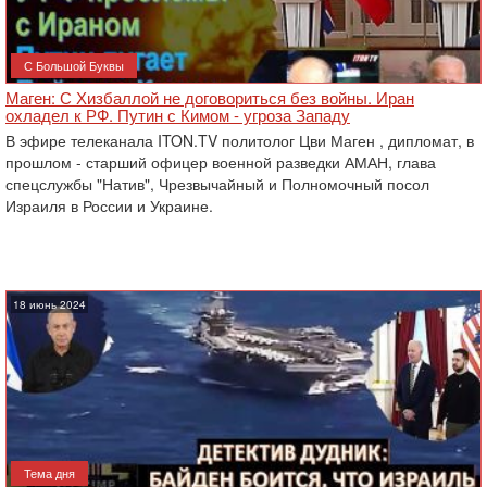
С Большой Буквы
Маген: С Хизбаллой не договориться без войны. Иран
охладел к РФ. Путин с Кимом - угроза Западу
В эфире телеканала ITON.TV политолог Цви Маген , дипломат, в
прошлом - старший офицер военной разведки АМАН, глава
спецслужбы "Натив", ‎Чрезвычайный и Полномочный посол
Израиля в России и Украине.
18 июнь 2024
Тема дня