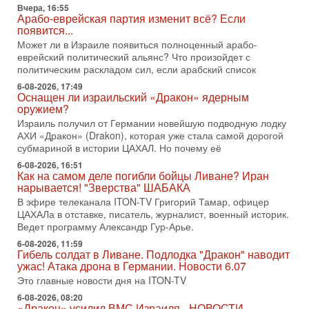
Вчера, 16:55
Голоса русскоязычных репатриантов не раз кардинально
Арабо-еврейская партия изменит всё? Если
меняли политический ландшафт Израиля. Достаточно
появится...
вспомнить взлет партии «Исраэль ба-алия», когда
Может ли в Израиле появиться полноценный арабо-
31-07-2026, 17:00
еврейский политический альянс? Что произойдет с
Тайны закрытых дверей: о чём на самом деле
политическим раскладом сил, если арабский список
молчат Трамп и Нетаньяху?
6-08-2026, 17:49
Недавний визит премьер-министра Израиля Биньямина
Оснащен ли израильский «Дракон» ядерным
Нетаньяху в США и его встреча с Дональдом Трампом
оружием?
оставили больше вопросов, чем ответов. Полная
Израиль получил от Германии новейшую подводную лодку
АХИ «Дракон» (Drakon), которая уже стала самой дорогой
31-07-2026, 15:18
Иран готовит покушение на Нетаниягу! Трамп не
субмариной в истории ЦАХАЛ. Но почему её
хочет эскалации, но КСИР готовит взрыв!
6-08-2026, 16:51
В эфире телеканала ITON-TV СЕРГЕЙ МИГДАЛЬ, эксперт
Как на самом деле погибли бойцы Ливане? Иран
по вопросам безопасности, офицер запаса
нарывается! "Зверства" ШАБАКА
Международного управления полиции Израиля, автор
В эфире телеканала ITON-TV Григорий Тамар, офицер
ЦАХАЛа в отставке, писатель, журналист, военный историк.
31-07-2026, 09:02
Ведет программу Александр Гур-Арье.
Битва за разоружение ХАМАСа - НОВОСТИ
31/07/2026
6-08-2026, 11:59
Гибель солдат в Ливане. Подлодка "Дракон" наводит
Сегодня президент США Дональд Трамп заявил о
ужас! Атака дрона в Германии. Новости 6.07
достижении исторического соглашения о полном
разоружении ХАМАСа и других вооруженных группировок в
Это главные новости дня на ITON-TV
6-08-2026, 08:20
30-07-2026, 17:59
«Дракон» усилил ВМС Израиля - НОВОСТИ