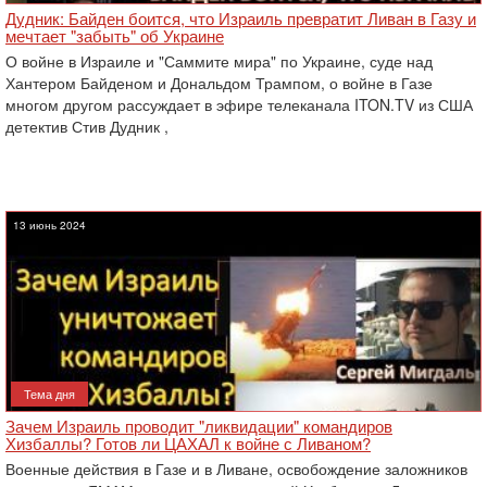
Дудник: Байден боится, что Израиль превратит Ливан в Газу и
мечтает "забыть" об Украине
О войне в Израиле и "Саммите мира" по Украине, суде над
Хантером Байденом и Дональдом Трампом, о войне в Газе
многом другом рассуждает в эфире телеканала ITON.TV из США
детектив Стив Дудник ,
13 июнь 2024
Тема дня
Зачем Израиль проводит "ликвидации" командиров
Хизбаллы? Готов ли ЦАХАЛ к войне с Ливаном?
Военные действия в Газе и в Ливане, освобождение заложников