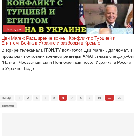
Тема дня
Цви Маген: Расширение войны. Конфликт с Турцией и
Египтом. Война в Украине и разборки в Кремле
В эфире телеканала ITON.TV политолог Цви Маген , дипломат, в
прошлом - полковник военной разведки АМАН, глава спецслужбы
"Натив", ‎Чрезвычайный и Полномочный посол Израиля в России
и Украине. Ведет
назад
1
2
3
4
5
6
7
8
9
10
...
20
вперед