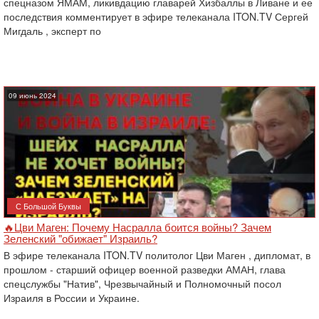
спецназом ЯМАМ, ликивдацию главарей Хизбаллы в Ливане и ее
последствия комментирует в эфире телеканала ITON.TV Сергей
Мигдаль , эксперт по
09 июнь 2024
С Большой Буквы
🔥Цви Маген: Почему Насралла боится войны? Зачем
Зеленский "обижает" Израиль?
В эфире телеканала ITON.TV политолог Цви Маген , дипломат, в
прошлом - старший офицер военной разведки АМАН, глава
спецслужбы "Натив", ‎Чрезвычайный и Полномочный посол
Израиля в России и Украине.