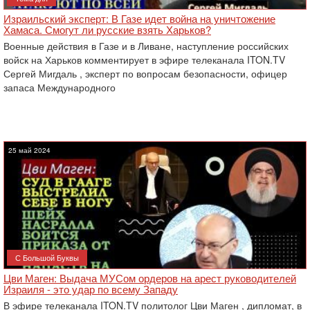
Израильский эксперт: В Газе идет война на уничтожение
Хамаса. Смогут ли русские взять Харьков?
Военные действия в Газе и в Ливане, наступление российских
войск на Харьков комментирует в эфире телеканала ITON.TV
Сергей Мигдаль , эксперт по вопросам безопасности, офицер
запаса Международного
25 май 2024
С Большой Буквы
Цви Маген: Выдача МУСом ордеров на арест руководителей
Израиля - это удар по всему Западу
В эфире телеканала ITON.TV политолог Цви Маген , дипломат, в