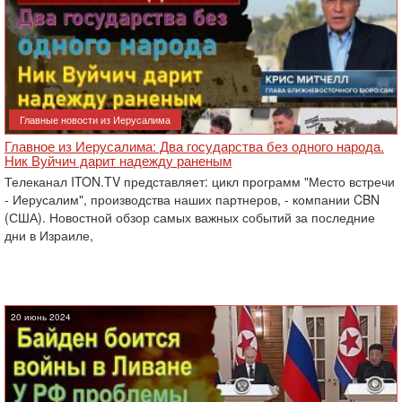
Главные новости из Иерусалима
Главное из Иерусалима: Два государства без одного народа.
Ник Вуйчич дарит надежду раненым
Телеканал ITON.TV представляет: цикл программ "Место встречи
- Иерусалим", производства наших партнеров, - компании CBN
(США). Новостной обзор самых важных событий за последние
дни в Израиле,
20 июнь 2024