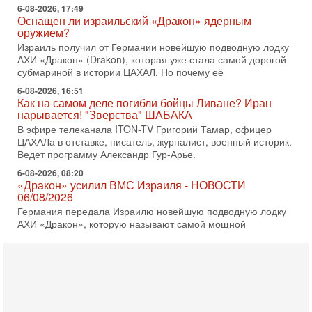
6-08-2026, 16:51
Как на самом деле погибли бойцы Ливане? Иран
нарывается! "Зверства" ШАБАКА
В эфире телеканала ITON-TV Григорий Тамар, офицер
ЦАХАЛа в отставке, писатель, журналист, военный историк.
Ведет программу Александр Гур-Арье.
6-08-2026, 08:20
«Дракон» усилил ВМС Израиля - НОВОСТИ
06/08/2026
Германия передала Израилю новейшую подводную лодку
АХИ «Дракон», которую называют самой мощной
субмариной на Ближнем Востоке. Передача прошла на
5-08-2026, 18:16
Сколько ещё Нетаниягу продержится у власти?
«Нетаниягу вечен?» — почему предстоящие выборы в
Израиле могут стать самыми интригующими? Биньямин
Нетаниягу снова уверенно заявляет, что победа на
5-08-2026, 08:51
Трамп пригрозил Ирану ударом - НОВОСТИ
05/08/2026
Президент США Дональд Трамп сегодня заявил, что
Ормузский пролив может быть открыт «очень скоро». По