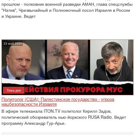
прошлом - полковник военной разведки АМАН, глава спецслужбы
"Натив", ‎Чрезвычайный и Полномочный посол Израиля в России
и Украине. Ведет
23 май 2024
Тема дня
Политолог (США): Палестинское государство - угроза
нацбезопасности Израиля
В эфире телеканала ITON.TV политолог Кирилл Задов,
политический обозреватель нью-йоркского RUSA Radio. Ведет
программу Александр Гур-Арье.