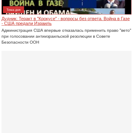
Тема дня
Дудник: Теракт в "Крокусе" - вопросы без ответа. Война в Газе
- США предали Израиль
Администрация США впервые отказалась применить право "вето"
при голосовании антиизраильской резолюции в Совете
Безопасности ООН