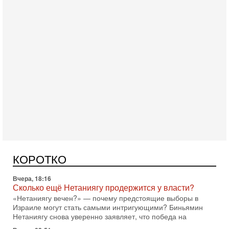
Сегодня, 08:20
«Дракон» усилил ВМС Израиля - НОВОСТИ
06/08/2026
Германия передала Израилю новейшую подводную лодку
АХИ «Дракон», которую называют самой мощной
субмариной на Ближнем Востоке. Передача прошла на
Вчера, 18:16
Сколько ещё Нетаниягу продержится у власти?
КОРОТКО
«Нетаниягу вечен?» — почему предстоящие выборы в
Израиле могут стать самыми интригующими? Биньямин
Нетаниягу снова уверенно заявляет, что победа на
Вчера, 08:51
Трамп пригрозил Ирану ударом - НОВОСТИ
05/08/2026
Президент США Дональд Трамп сегодня заявил, что