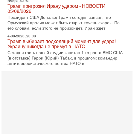
Ормузский пролив может быть открыт «очень скоро». По
его словам, если этого не произойдет, Иран ждет
4-08-2026, 20:08
Трамп выбирает подходящий момент для удара!
Украину никогда не примут в НАТО
Сегодня гость нашей студии капитан 1-го ранга ВМC США
(в отставке) Гарри (Юрий) Табах, в прошлом: командир
антитеррористического центра НАТО в
3-08-2026, 19:07
«Либо в армию — либо в тюрьму?»
Ситуация вокруг призыва ультраортодоксов в ЦАХАЛ
достигла точки кипения. Попытки принять закон,
освобождающий уклоняющихся харедим от арестов,
3-08-2026, 17:18
Хватит отменять атаки! ЦАХАЛ - не игрушка!
Израиль готов ударить по Ирану!
В эфире телеканала ITON-TV Григорий Тамар, офицер
ЦАХАЛа в отставке, писатель, журналист, военный историк.
Ведет программу Александр Гур-Арье.
3-08-2026, 15:23
Иран задыхается. КСИР готовит удар! Россия теряет
последних союзников. Путин - псих!
В эфире ITON-TV доктор Эльдар Намазов , историк,