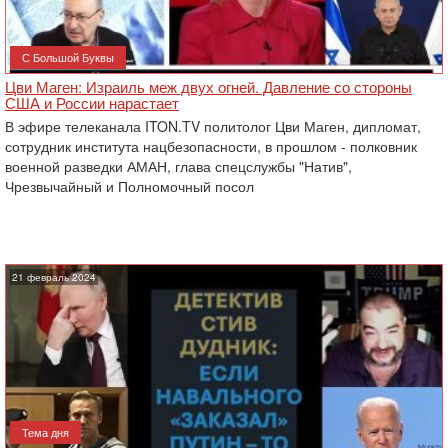
С Большой Буквы
Цви Маген: Израиль меж двух огней. Давление со стороны
США и России нарастает
В эфире телеканала ITON.TV политолог Цви Маген, дипломат,
сотрудник института нацбезопасности, в прошлом - полковник
военной разведки АМАН, глава спецслужбы "Натив",
‎Чрезвычайный и Полномочный посол
21 февраль 2024
Тема дня