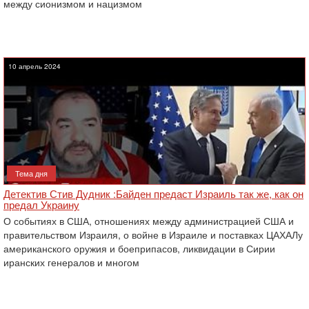
между сионизмом и нацизмом
10 апрель 2024
Тема дня
Детектив Стив Дудник :Байден предаст Израиль так же, как он
предал Украину
О событиях в США, отношениях между администрацией США и
правительством Израиля, о войне в Израиле и поставках ЦАХАЛу
американского оружия и боеприпасов, ликвидации в Сирии
иранских генералов и многом