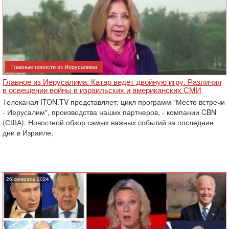
Главные новости из Иерусалима
Главное из Иерусалима: Катар ведет двойную игру. Различия
в освещении войны в израильских и американских СМИ
Телеканал ITON.TV представляет: цикл программ "Место встречи
- Иерусалим", производства наших партнеров, - компании CBN
(США). Новостной обзор самых важных событий за последние
дни в Израиле,
26 февраль 2024