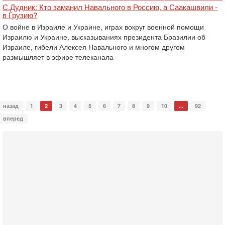
С.Дудник: Кто заманил Навального в Россию, а Саакашвили -
в Грузию?
О войне в Израиле и Украине, играх вокруг военной помощи
Израилю и Украине, высказываниях президента Бразилии об
Израиле, гибели Алексея Навального и многом другом
размышляет в эфире телеканала
назад
1
2
3
4
5
6
7
8
9
10
...
92
вперед