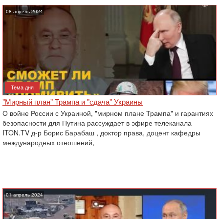
08 апрель 2024
Тема дня
"Мирный план" Трампа и "сдача" Украины
О войне России с Украиной, "мирном плане Трампа" и гарантиях
безопасности для Путина рассуждает в эфире телеканала
ITON.TV д-р Борис Барабаш , доктор права, доцент кафедры
международных отношений,
01 апрель 2024