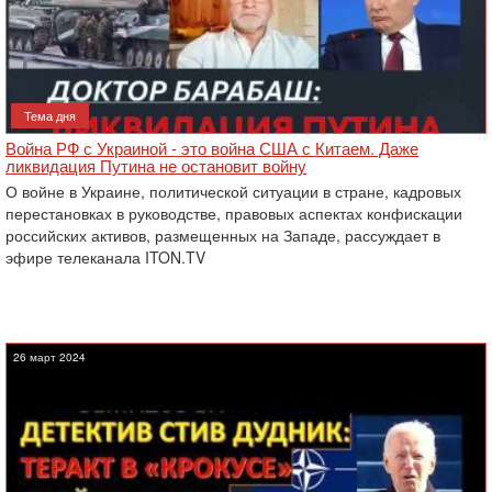
Тема дня
Война РФ с Украиной - это война США с Китаем. Даже
ликвидация Путина не остановит войну
О войне в Украине, политической ситуации в стране, кадровых
перестановках в руководстве, правовых аспектах конфискации
российских активов, размещенных на Западе, рассуждает в
эфире телеканала ITON.TV
26 март 2024