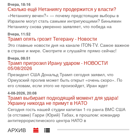
30-07-2026, 17:59
Вчера, 18:16
Иран доведет Трампа до крайних мер? Разбор и
Сколько ещё Нетаниягу продержится у власти?
оценка от военного обозревателя Давида Шарпа
«Нетаниягу вечен?» — почему предстоящие выборы в
Ситуация вокруг противостояния Ирана и США накаляется
Израиле могут стать самыми интригующими? Биньямин
с каждым днем. Почему Трамп в самый последний момент
Нетаниягу снова уверенно заявляет, что победа на
отменил решение о нанесении тяжелых ударов
Вчера, 11:52
30-07-2026, 16:54
Трамп опять грозит Тегерану - Новости
Покупатель авиакомпании «Аркия» намерен
Это главные новости дня на канале ITON-TV. Самое важное
запретить полеты по субботам!
в стране и мире. Смотрите и слушайте прямо сейчас!
Вокруг возможной продажи авиакомпании «Аркия»
Вчера, 08:51
разгорается громкий конфликт.
Трамп пригрозил Ирану ударом - НОВОСТИ
30-07-2026, 08:16
05/08/2026
Трамп готовит удар по Ирану - НОВОСТИ 30/07/2026
Президент США Дональд Трамп сегодня заявил, что
Президент США Дональд Трамп сегодня рассматривает
Ормузский пролив может быть открыт «очень скоро». По
возможность масштабной военной операции против Ирана
его словам, если этого не произойдет, Иран ждет
после ракетной атаки на американскую базу в
4-08-2026, 20:08
Трамп выбирает подходящий момент для удара!
29-07-2026, 18:28
Украину никогда не примут в НАТО
Трамп взбешен атакой на базы! Иран играет с огнем.
Израиль меняет курс
Сегодня гость нашей студии капитан 1-го ранга ВМC США
В эфире телеканала ITON-TV политолог Цви Маген,
(в отставке) Гарри (Юрий) Табах, в прошлом: командир
дипломат, в прошлом - старший офицер военной разведки
антитеррористического центра НАТО в
АМАН, глава спецслужбы "Натив", ‎Чрезвычайный и
АРХИВ
29-07-2026, 15:31