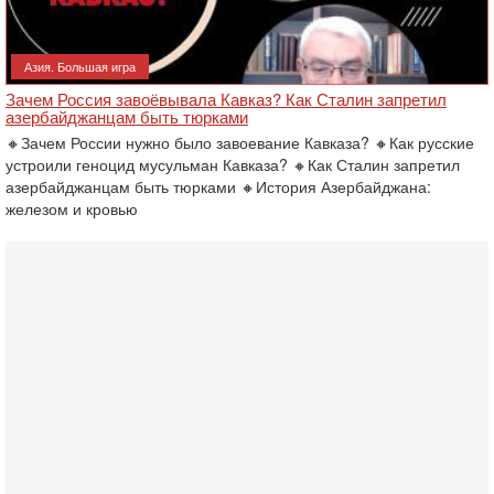
Азия. Большая игра
Зачем Россия завоёвывала Кавказ? Как Сталин запретил
азербайджанцам быть тюрками
🔸Зачем России нужно было завоевание Кавказа? 🔸Как русские
устроили геноцид мусульман Кавказа? 🔸Как Сталин запретил
азербайджанцам быть тюрками 🔸История Азербайджана:
железом и кровью