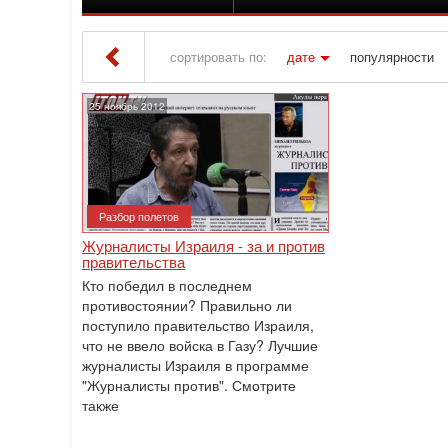
сортировать по:
дате
популярности
Iton TV
» Материалы за 25.11.2012
25 ноябрь 2012
Разбор полетов
Журналисты Израиля - за и против
правительства
Кто победил в последнем
противостоянии? Правильно ли
поступило правительство Израиля,
что не ввело войска в Газу? Лучшие
журналисты Израиля в программе
"Журналисты против". Смотрите
также