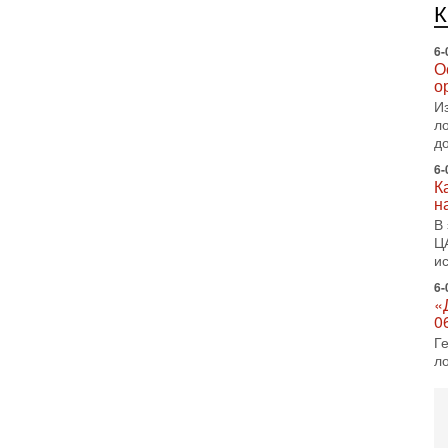
е
п
6-
О
о
И
л
д
6-
К
н
В
Ц
и
6-
«
0
Г
л
с
5-
С
«