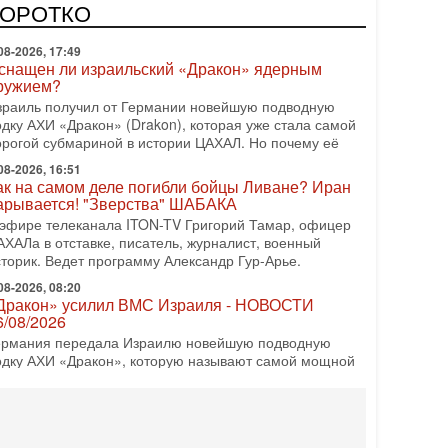
врейский политический альянс? Что произойдет с
КОРОТКО
олитическим раскладом сил, если арабский список
08-2026, 17:49
снащен ли израильский «Дракон» ядерным
ружием?
зраиль получил от Германии новейшую подводную
одку АХИ «Дракон» (Drakon), которая уже стала самой
орогой субмариной в истории ЦАХАЛ. Но почему её
08-2026, 16:51
ак на самом деле погибли бойцы Ливане? Иран
арывается! "Зверства" ШАБАКА
 эфире телеканала ITON-TV Григорий Тамар, офицер
АХАЛа в отставке, писатель, журналист, военный
сторик. Ведет программу Александр Гур-Арье.
08-2026, 08:20
Дракон» усилил ВМС Израиля - НОВОСТИ
6/08/2026
ермания передала Израилю новейшую подводную
одку АХИ «Дракон», которую называют самой мощной
убмариной на Ближнем Востоке. Передача прошла на
08-2026, 18:16
колько ещё Нетаниягу продержится у власти?
Нетаниягу вечен?» — почему предстоящие выборы в