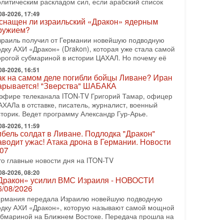
олитическим раскладом сил, если арабский список
08-2026, 08:42
рамп отменил удар по Ирану - НОВОСТИ
08-2026, 17:49
2/08/2026
снащен ли израильский «Дракон» ядерным
ружием?
резидент США Дональд Трамп сегодня заявил об
тмене подготовленного удара по Ирану после
зраиль получил от Германии новейшую подводную
бращений Тегерана и других стран региона. По его
одку АХИ «Дракон» (Drakon), которая уже стала самой
ловам,
орогой субмариной в истории ЦАХАЛ. Но почему её
08-2026, 16:51
08-2026, 17:50
ак на самом деле погибли бойцы Ливане? Иран
Русский голос» Израиля: кто заберет его на этот
арывается! "Зверства" ШАБАКА
аз?
 эфире телеканала ITON-TV Григорий Тамар, офицер
олоса русскоязычных репатриантов не раз кардинально
АХАЛа в отставке, писатель, журналист, военный
еняли политический ландшафт Израиля. Достаточно
сторик. Ведет программу Александр Гур-Арье.
спомнить взлет партии «Исраэль ба-алия», когда
08-2026, 11:59
-07-2026, 17:00
ибель солдат в Ливане. Подлодка "Дракон"
айны закрытых дверей: о чём на самом деле
аводит ужас! Атака дрона в Германии. Новости
олчат Трамп и Нетаньяху?
.07
едавний визит премьер-министра Израиля Биньямина
то главные новости дня на ITON-TV
етаньяху в США и его встреча с Дональдом Трампом
ставили больше вопросов, чем ответов. Полная
08-2026, 08:20
Дракон» усилил ВМС Израиля - НОВОСТИ
-07-2026, 15:18
6/08/2026
ран готовит покушение на Нетаниягу! Трамп не
ермания передала Израилю новейшую подводную
очет эскалации, но КСИР готовит взрыв!
одку АХИ «Дракон», которую называют самой мощной
 эфире телеканала ITON-TV СЕРГЕЙ МИГДАЛЬ,
убмариной на Ближнем Востоке. Передача прошла на