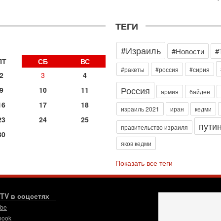
э
М
ТЕГИ
31
Б
3
#Израиль
#Новости
#
С
д
ПТ
СБ
ВС
р
#ракеты
#россия
#сирия
2
3
4
г
Россия
9
10
11
30
армия
байден
И
16
17
18
о
израиль 2021
иран
кедми
С
23
24
25
пути
н
правительство израиля
30
п
яков кедми
т
30
Показать все теги
П
з
В
р
.TV в соцсетях
ube
30
Т
book