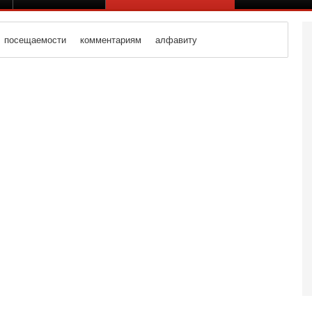
посещаемости
комментариям
алфавиту
Вч
А
п
М