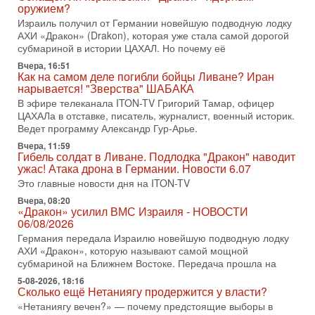
вспомнить взлет партии «Исраэль ба-алия», когда
оружием?
Израиль получил от Германии новейшую подводную лодку
31-07-2026, 17:00
АХИ «Дракон» (Drakon), которая уже стала самой дорогой
Тайны закрытых дверей: о чём на самом деле
субмариной в истории ЦАХАЛ. Но почему её
молчат Трамп и Нетаньяху?
Недавний визит премьер-министра Израиля Биньямина
Вчера, 16:51
Как на самом деле погибли бойцы Ливане? Иран
Нетаньяху в США и его встреча с Дональдом Трампом
нарывается! "Зверства" ШАБАКА
оставили больше вопросов, чем ответов. Полная
В эфире телеканала ITON-TV Григорий Тамар, офицер
31-07-2026, 15:18
ЦАХАЛа в отставке, писатель, журналист, военный историк.
Иран готовит покушение на Нетаниягу! Трамп не
Ведет программу Александр Гур-Арье.
хочет эскалации, но КСИР готовит взрыв!
Вчера, 11:59
В эфире телеканала ITON-TV СЕРГЕЙ МИГДАЛЬ, эксперт
Гибель солдат в Ливане. Подлодка "Дракон" наводит
по вопросам безопасности, офицер запаса
ужас! Атака дрона в Германии. Новости 6.07
Международного управления полиции Израиля, автор
Это главные новости дня на ITON-TV
31-07-2026, 09:02
Вчера, 08:20
Битва за разоружение ХАМАСа - НОВОСТИ
«Дракон» усилил ВМС Израиля - НОВОСТИ
31/07/2026
06/08/2026
Сегодня президент США Дональд Трамп заявил о
Германия передала Израилю новейшую подводную лодку
достижении исторического соглашения о полном
АХИ «Дракон», которую называют самой мощной
разоружении ХАМАСа и других вооруженных группировок в
субмариной на Ближнем Востоке. Передача прошла на
30-07-2026, 17:59
5-08-2026, 18:16
Иран доведет Трампа до крайних мер? Разбор и
Сколько ещё Нетаниягу продержится у власти?
оценка от военного обозревателя Давида Шарпа
«Нетаниягу вечен?» — почему предстоящие выборы в
Ситуация вокруг противостояния Ирана и США накаляется