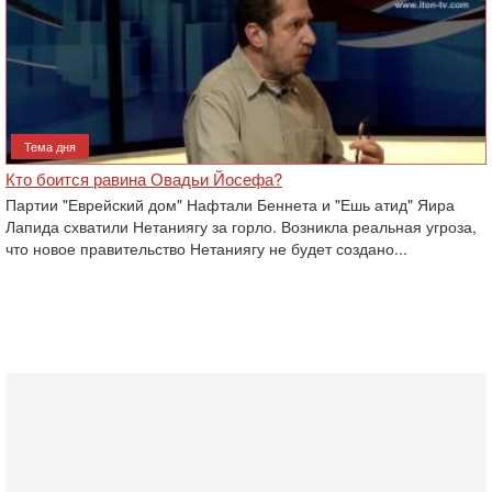
Тема дня
Кто боится равина Овадьи Йосефа?
Партии "Еврейский дом" Нафтали Беннета и "Ешь атид" Яира
Лапида схватили Нетаниягу за горло. Возникла реальная угроза,
что новое правительство Нетаниягу не будет создано...