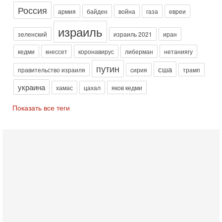
АХИ «Дракон» (Drakon), которая уже стала самой дорогой
Россия
субмариной в истории ЦАХАЛ. Но почему её
армия
байден
война
газа
евреи
Вчера, 16:51
израиль
Как на самом деле погибли бойцы Ливане? Иран
зеленский
израиль 2021
иран
нарывается! "Зверства" ШАБАКА
В эфире телеканала ITON-TV Григорий Тамар, офицер
кедми
кнессет
коронавирус
либерман
нетаниягу
ЦАХАЛа в отставке, писатель, журналист, военный историк.
путин
сша
Ведет программу Александр Гур-Арье.
правительство израиля
сирия
трамп
Вчера, 08:20
украина
хамас
цахал
яков кедми
«Дракон» усилил ВМС Израиля - НОВОСТИ
06/08/2026
Показать все теги
Германия передала Израилю новейшую подводную лодку
АХИ «Дракон», которую называют самой мощной
субмариной на Ближнем Востоке. Передача прошла на
5-08-2026, 18:16
Сколько ещё Нетаниягу продержится у власти?
«Нетаниягу вечен?» — почему предстоящие выборы в
Израиле могут стать самыми интригующими? Биньямин
Нетаниягу снова уверенно заявляет, что победа на
5-08-2026, 08:51
Трамп пригрозил Ирану ударом - НОВОСТИ
05/08/2026
Президент США Дональд Трамп сегодня заявил, что