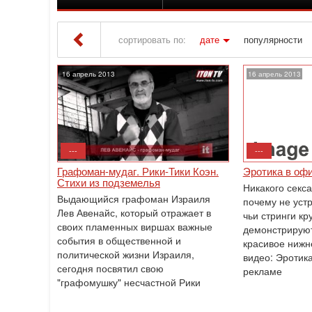
сортировать по:
дате
популярности
Iton TV
» Материалы за 16.04.2013
16 апрель 2013
16 апрель 2013
---
---
Графоман-мудаг. Рики-Тики Коэн.
Эротика в офи
Стихи из подземелья
Никакого секса
Выдающийся графоман Израиля
почему не уст
Лев Авенайс, который отражает в
чьи стринги кр
своих пламенных виршах важные
демонстрирую
события в общественной и
красивое нижн
политической жизни Израиля,
видео: Эротик
сегодня посвятил свою
рекламе
"графомушку" несчастной Рики