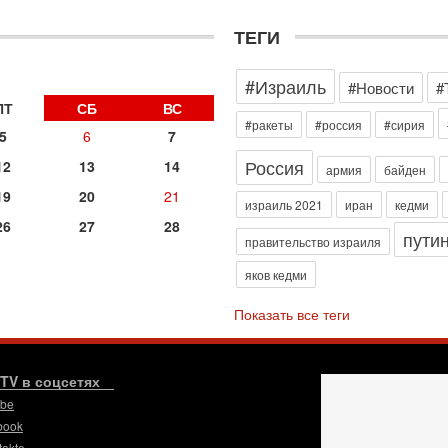
о
с
ТЕГИ
1-
«
#Израиль
р
#Новости
#
Г
ПТ
СБ
ВС
м
#ракеты
#россия
#сирия
5
6
7
в
Россия
12
13
14
31
армия
байден
Т
19
20
21
м
израиль 2021
иран
кедми
Н
26
27
28
пути
Н
правительство израиля
о
яков кедми
31
И
Показать все теги
х
В
э
М
.TV в соцсетях
ube
31
Б
book
3
takte