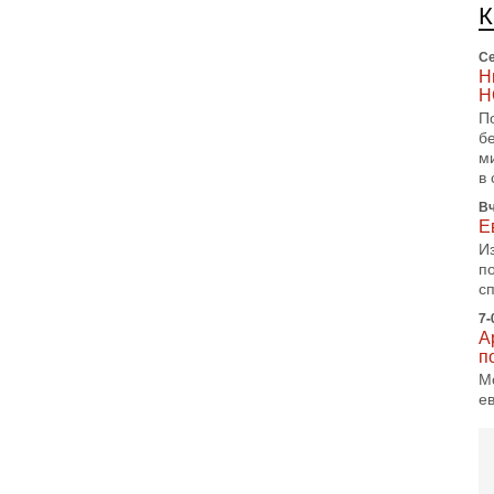
п
и
Се
Н
Н
П
б
м
в 
Вч
Е
И
п
с
7-
А
п
М
е
п
6-
О
о