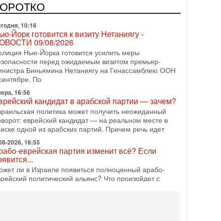
редстоящие выборы могут быть сфальсифицированы,
КОРОТКО
х проведение сорвано, а итоговые результаты
годня, 10:16
ью-Йорк готовится к визиту Нетаниягу -
ОВОСТИ 09/08/2026
олиция Нью-Йорка готовится усилить меры
езопасности перед ожидаемым визитом премьер-
инистра Биньямина Нетаниягу на Генассамблею ООН
сентябре. По
ера, 16:56
врейский кандидат в арабской партии — зачем?
зраильская политика может получить неожиданный
оворот: еврейский кандидат — на реальном месте в
писке одной из арабских партий. Причем речь идет
08-2026, 16:55
рабо-еврейская партия изменит всё? Если
оявится...
ожет ли в Израиле появиться полноценный арабо-
врейский политический альянс? Что произойдет с
олитическим раскладом сил, если арабский список
08-2026, 17:49
снащен ли израильский «Дракон» ядерным
ружием?