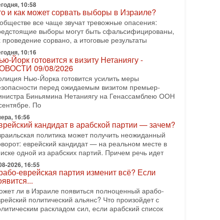
еряет последних союзников. Путин - псих!
годня, 10:58
то и как может сорвать выборы в Израиле?
 эфире ITON-TV доктор Эльдар Намазов , историк,
олитолог, в прошлом – помощник Президента
 обществе все чаще звучат тревожные опасения:
зербайджана Гейдара Алиева . Ведет программу
редстоящие выборы могут быть сфальсифицированы,
лександр
х проведение сорвано, а итоговые результаты
годня, 10:16
08-2026, 11:09
ью-Йорк готовится к визиту Нетаниягу -
ыборы в Израиле в опасности?! ШАБАК
ОВОСТИ 09/08/2026
ормирует спецотдел
олиция Нью-Йорка готовится усилить меры
 этом выпуске мы разбираем одну из самых тревожных
езопасности перед ожидаемым визитом премьер-
м израильской политики. Известно, что израильская
инистра Биньямина Нетаниягу на Генассамблею ООН
лужба общей безопасности (ШАБАК) создала
сентябре. По
08-2026, 08:32
ера, 16:56
рамп и Иран: последний шанс - НОВОСТИ
врейский кандидат в арабской партии — зачем?
3/08/2026
зраильская политика может получить неожиданный
резидент США Дональд Трамп объявил о
оворот: еврейский кандидат — на реальном месте в
озобновлении переговоров с Ираном, но Тегеран пока
писке одной из арабских партий. Причем речь идет
 подтвердил готовность к диалогу. По словам
мериканского
08-2026, 16:55
рабо-еврейская партия изменит всё? Если
08-2026, 08:42
оявится...
рамп отменил удар по Ирану - НОВОСТИ
ожет ли в Израиле появиться полноценный арабо-
2/08/2026
врейский политический альянс? Что произойдет с
резидент США Дональд Трамп сегодня заявил об
олитическим раскладом сил, если арабский список
тмене подготовленного удара по Ирану после