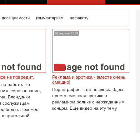
посещаемости
комментариям
алфавиту
16 апрель 2013
---
се не повредит.
Реклама и эротика - вместе очень
смешно!
 на работе. Но
Порнография - это не здесь. Здесь
роить соревнование,
просто смешная эротика в
уче. Блондинки
рекламном ролике с неожиданным
т сослуживцам
концом. Еще видео на эту тему
ее белье. Похожее
а в прикольной
Се
К
В