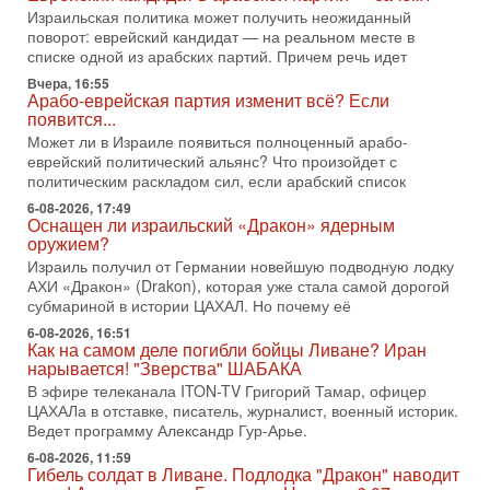
готовность к диалогу. По словам американского
Израильская политика может получить неожиданный
поворот: еврейский кандидат — на реальном месте в
2-08-2026, 08:42
списке одной из арабских партий. Причем речь идет
Трамп отменил удар по Ирану - НОВОСТИ
02/08/2026
Вчера, 16:55
Арабо-еврейская партия изменит всё? Если
Президент США Дональд Трамп сегодня заявил об отмене
появится...
подготовленного удара по Ирану после обращений
Тегерана и других стран региона. По его словам,
Может ли в Израиле появиться полноценный арабо-
еврейский политический альянс? Что произойдет с
1-08-2026, 17:50
политическим раскладом сил, если арабский список
«Русский голос» Израиля: кто заберет его на этот
раз?
6-08-2026, 17:49
Оснащен ли израильский «Дракон» ядерным
Голоса русскоязычных репатриантов не раз кардинально
оружием?
меняли политический ландшафт Израиля. Достаточно
Израиль получил от Германии новейшую подводную лодку
вспомнить взлет партии «Исраэль ба-алия», когда
АХИ «Дракон» (Drakon), которая уже стала самой дорогой
31-07-2026, 17:00
субмариной в истории ЦАХАЛ. Но почему её
Тайны закрытых дверей: о чём на самом деле
молчат Трамп и Нетаньяху?
6-08-2026, 16:51
Как на самом деле погибли бойцы Ливане? Иран
Недавний визит премьер-министра Израиля Биньямина
нарывается! "Зверства" ШАБАКА
Нетаньяху в США и его встреча с Дональдом Трампом
В эфире телеканала ITON-TV Григорий Тамар, офицер
оставили больше вопросов, чем ответов. Полная
ЦАХАЛа в отставке, писатель, журналист, военный историк.
31-07-2026, 15:18
Ведет программу Александр Гур-Арье.
Иран готовит покушение на Нетаниягу! Трамп не
6-08-2026, 11:59
хочет эскалации, но КСИР готовит взрыв!
Гибель солдат в Ливане. Подлодка "Дракон" наводит
В эфире телеканала ITON-TV СЕРГЕЙ МИГДАЛЬ, эксперт