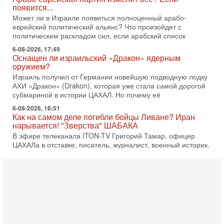
появится...
Может ли в Израиле появиться полноценный арабо-
еврейский политический альянс? Что произойдет с
политическим раскладом сил, если арабский список
6-08-2026, 17:49
Оснащен ли израильский «Дракон» ядерным
оружием?
Израиль получил от Германии новейшую подводную лодку
АХИ «Дракон» (Drakon), которая уже стала самой дорогой
субмариной в истории ЦАХАЛ. Но почему её
6-08-2026, 16:51
Как на самом деле погибли бойцы Ливане? Иран
нарывается! "Зверства" ШАБАКА
В эфире телеканала ITON-TV Григорий Тамар, офицер
ЦАХАЛа в отставке, писатель, журналист, военный историк.
Ведет программу Александр Гур-Арье.
6-08-2026, 08:20
«Дракон» усилил ВМС Израиля - НОВОСТИ
06/08/2026
Германия передала Израилю новейшую подводную лодку
АХИ «Дракон», которую называют самой мощной
субмариной на Ближнем Востоке. Передача прошла на