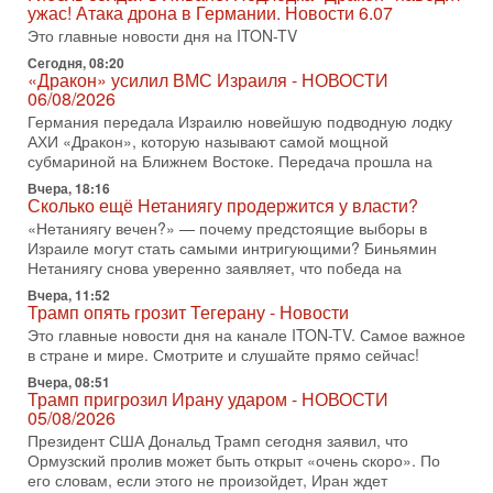
Международного управления полиции Израиля, автор
ужас! Атака дрона в Германии. Новости 6.07
Это главные новости дня на ITON-TV
31-07-2026, 09:02
Битва за разоружение ХАМАСа - НОВОСТИ
Сегодня, 08:20
31/07/2026
«Дракон» усилил ВМС Израиля - НОВОСТИ
06/08/2026
Сегодня президент США Дональд Трамп заявил о
достижении исторического соглашения о полном
Германия передала Израилю новейшую подводную лодку
разоружении ХАМАСа и других вооруженных группировок в
АХИ «Дракон», которую называют самой мощной
субмариной на Ближнем Востоке. Передача прошла на
30-07-2026, 17:59
Иран доведет Трампа до крайних мер? Разбор и
Вчера, 18:16
Сколько ещё Нетаниягу продержится у власти?
оценка от военного обозревателя Давида Шарпа
«Нетаниягу вечен?» — почему предстоящие выборы в
Ситуация вокруг противостояния Ирана и США накаляется
Израиле могут стать самыми интригующими? Биньямин
с каждым днем. Почему Трамп в самый последний момент
Нетаниягу снова уверенно заявляет, что победа на
отменил решение о нанесении тяжелых ударов
Вчера, 11:52
30-07-2026, 16:54
Трамп опять грозит Тегерану - Новости
Покупатель авиакомпании «Аркия» намерен
Это главные новости дня на канале ITON-TV. Самое важное
запретить полеты по субботам!
в стране и мире. Смотрите и слушайте прямо сейчас!
Вокруг возможной продажи авиакомпании «Аркия»
разгорается громкий конфликт.
Вчера, 08:51
Трамп пригрозил Ирану ударом - НОВОСТИ
30-07-2026, 08:16
05/08/2026
Трамп готовит удар по Ирану - НОВОСТИ 30/07/2026
Президент США Дональд Трамп сегодня заявил, что
Президент США Дональд Трамп сегодня рассматривает
Ормузский пролив может быть открыт «очень скоро». По
возможность масштабной военной операции против Ирана
его словам, если этого не произойдет, Иран ждет
после ракетной атаки на американскую базу в