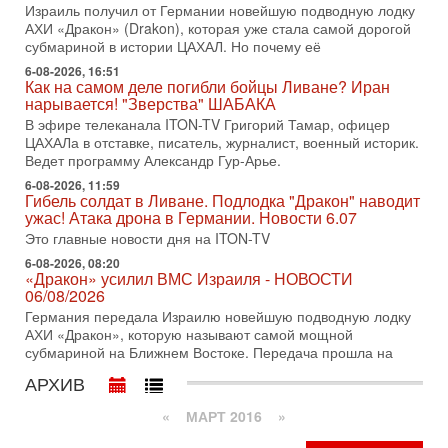
Тайны закрытых дверей: о чём на самом деле
Израиль получил от Германии новейшую подводную лодку
молчат Трамп и Нетаньяху?
АХИ «Дракон» (Drakon), которая уже стала самой дорогой
Недавний визит премьер-министра Израиля Биньямина
субмариной в истории ЦАХАЛ. Но почему её
Нетаньяху в США и его встреча с Дональдом Трампом
6-08-2026, 16:51
оставили больше вопросов, чем ответов. Полная
Как на самом деле погибли бойцы Ливане? Иран
нарывается! "Зверства" ШАБАКА
31-07-2026, 15:18
Иран готовит покушение на Нетаниягу! Трамп не
В эфире телеканала ITON-TV Григорий Тамар, офицер
хочет эскалации, но КСИР готовит взрыв!
ЦАХАЛа в отставке, писатель, журналист, военный историк.
В эфире телеканала ITON-TV СЕРГЕЙ МИГДАЛЬ, эксперт
Ведет программу Александр Гур-Арье.
по вопросам безопасности, офицер запаса
6-08-2026, 11:59
Международного управления полиции Израиля, автор
Гибель солдат в Ливане. Подлодка "Дракон" наводит
ужас! Атака дрона в Германии. Новости 6.07
31-07-2026, 09:02
Битва за разоружение ХАМАСа - НОВОСТИ
Это главные новости дня на ITON-TV
31/07/2026
6-08-2026, 08:20
Сегодня президент США Дональд Трамп заявил о
«Дракон» усилил ВМС Израиля - НОВОСТИ
06/08/2026
достижении исторического соглашения о полном
разоружении ХАМАСа и других вооруженных группировок в
Германия передала Израилю новейшую подводную лодку
АХИ «Дракон», которую называют самой мощной
30-07-2026, 17:59
субмариной на Ближнем Востоке. Передача прошла на
Иран доведет Трампа до крайних мер? Разбор и
оценка от военного обозревателя Давида Шарпа
АРХИВ
Ситуация вокруг противостояния Ирана и США накаляется
с каждым днем. Почему Трамп в самый последний момент
«
МАРТ 2016
»
отменил решение о нанесении тяжелых ударов