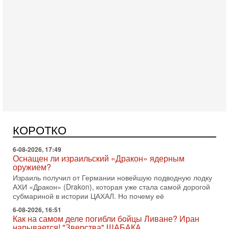
Вчера, 16:55
Арабо-еврейская партия изменит всё? Если
появится...
Может ли в Израиле появиться полноценный арабо-
еврейский политический альянс? Что произойдет с
политическим раскладом сил, если арабский список
КОРОТКО
6-08-2026, 17:49
Оснащен ли израильский «Дракон» ядерным
оружием?
Израиль получил от Германии новейшую подводную лодку
АХИ «Дракон» (Drakon), которая уже стала самой дорогой
субмариной в истории ЦАХАЛ. Но почему её
6-08-2026, 16:51
Как на самом деле погибли бойцы Ливане? Иран
нарывается! "Зверства" ШАБАКА
В эфире телеканала ITON-TV Григорий Тамар, офицер