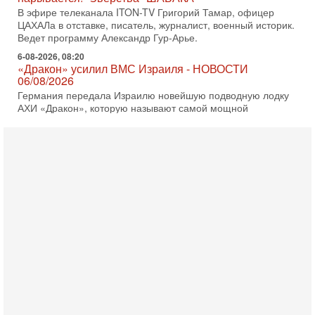
ЦАХАЛа в отставке, писатель, журналист, военный историк.
Ведет программу Александр Гур-Арье.
6-08-2026, 08:20
«Дракон» усилил ВМС Израиля - НОВОСТИ
06/08/2026
Германия передала Израилю новейшую подводную лодку
АХИ «Дракон», которую называют самой мощной
субмариной на Ближнем Востоке. Передача прошла на
5-08-2026, 18:16
Сколько ещё Нетаниягу продержится у власти?
«Нетаниягу вечен?» — почему предстоящие выборы в
Израиле могут стать самыми интригующими? Биньямин
Нетаниягу снова уверенно заявляет, что победа на
5-08-2026, 08:51
Трамп пригрозил Ирану ударом - НОВОСТИ
05/08/2026
Президент США Дональд Трамп сегодня заявил, что
Ормузский пролив может быть открыт «очень скоро». По
его словам, если этого не произойдет, Иран ждет
4-08-2026, 20:08
Трамп выбирает подходящий момент для удара!
Украину никогда не примут в НАТО
Сегодня гость нашей студии капитан 1-го ранга ВМC США