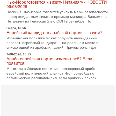
Полиция Нью-Йорка готовится усилить меры безопасности
перед ожидаемым визитом премьер-министра Биньямина
Нетаниягу на Генассамблею ООН в сентябре. По
Вчера, 16:56
Еврейский кандидат в арабской партии — зачем?
Израильская политика может получить неожиданный
поворот: еврейский кандидат — на реальном месте в
списке одной из арабских партий. Причем речь идет
7-08-2026, 16:55
Арабо-еврейская партия изменит всё? Если
появится...
Может ли в Израиле появиться полноценный арабо-
еврейский политический альянс? Что произойдет с
политическим раскладом сил, если арабский список
6-08-2026, 17:49
Оснащен ли израильский «Дракон» ядерным
оружием?
Израиль получил от Германии новейшую подводную лодку
АХИ «Дракон» (Drakon), которая уже стала самой дорогой
субмариной в истории ЦАХАЛ. Но почему её
6-08-2026, 16:51
Как на самом деле погибли бойцы Ливане? Иран