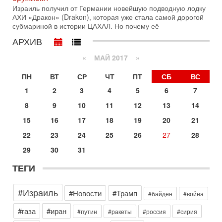
вспомнить взлет партии «Исраэль ба-алия», когда
Израиль получил от Германии новейшую подводную лодку
31-07-2026, 17:00
АХИ «Дракон» (Drakon), которая уже стала самой дорогой
Тайны закрытых дверей: о чём на самом деле
субмариной в истории ЦАХАЛ. Но почему её
молчат Трамп и Нетаньяху?
АРХИВ
Недавний визит премьер-министра Израиля Биньямина
Нетаньяху в США и его встреча с Дональдом Трампом
«
МАЙ 2017
»
оставили больше вопросов, чем ответов. Полная
31-07-2026, 15:18
ПН
ВТ
СР
ЧТ
ПТ
СБ
ВС
Иран готовит покушение на Нетаниягу! Трамп не
хочет эскалации, но КСИР готовит взрыв!
1
2
3
4
5
6
7
В эфире телеканала ITON-TV СЕРГЕЙ МИГДАЛЬ, эксперт
8
9
10
11
12
13
14
по вопросам безопасности, офицер запаса
Международного управления полиции Израиля, автор
15
16
17
18
19
20
21
31-07-2026, 09:02
22
23
24
25
26
27
28
Битва за разоружение ХАМАСа - НОВОСТИ
31/07/2026
29
30
31
Сегодня президент США Дональд Трамп заявил о
достижении исторического соглашения о полном
ТЕГИ
разоружении ХАМАСа и других вооруженных группировок в
Сегодня, 10:58
#Израиль
#Новости
#Трамп
#байден
#война
Кто и как может сорвать выборы в Израиле?
В обществе все чаще звучат тревожные опасения:
#газа
#иран
#путин
#ракеты
#россия
#сирия
предстоящие выборы могут быть сфальсифицированы, их