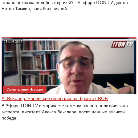
стране нехватка подобных врачей? - В эфире ITON.TV доктор
Натан Тимкин, врач больничной
08 май 2017
Удивительная История
А. Векслер: Еврейские генералы на фронтах ВОВ
В Эфире ITON.TV историческе заметки военно-политического
эксперта, писателя Алекса Векслера, посвященные великой
победе.