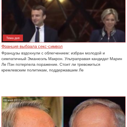
Тема дня
Франция выбрала секс-символ
Французы вздохнули с облегчением: избран молодой и
симпатичный Эманюэль Макрон. Ультраправая кандидат Марин
Ле Пэн потерпела поражение. Стоит ли тревожиться
кремлевским политикам, поддержавшим Ле
08 май 2017