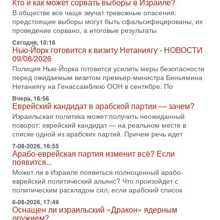
Кто и как может сорвать выборы в Израиле?
3-08-2026, 11:09
Выборы в Израиле в опасности?! ШАБАК формирует
В обществе все чаще звучат тревожные опасения:
спецотдел
предстоящие выборы могут быть сфальсифицированы, их
В этом выпуске мы разбираем одну из самых тревожных
проведение сорвано, а итоговые результаты
тем израильской политики. Известно, что израильская
Сегодня, 10:16
Служба общей безопасности (ШАБАК) создала
Нью-Йорк готовится к визиту Нетаниягу - НОВОСТИ
09/08/2026
3-08-2026, 08:32
Трамп и Иран: последний шанс - НОВОСТИ
Полиция Нью-Йорка готовится усилить меры безопасности
03/08/2026
перед ожидаемым визитом премьер-министра Биньямина
Нетаниягу на Генассамблею ООН в сентябре. По
Президент США Дональд Трамп объявил о возобновлении
переговоров с Ираном, но Тегеран пока не подтвердил
Вчера, 16:56
готовность к диалогу. По словам американского
Еврейский кандидат в арабской партии — зачем?
Израильская политика может получить неожиданный
2-08-2026, 08:42
поворот: еврейский кандидат — на реальном месте в
Трамп отменил удар по Ирану - НОВОСТИ
02/08/2026
списке одной из арабских партий. Причем речь идет
Президент США Дональд Трамп сегодня заявил об отмене
7-08-2026, 16:55
Арабо-еврейская партия изменит всё? Если
подготовленного удара по Ирану после обращений
появится...
Тегерана и других стран региона. По его словам,
Может ли в Израиле появиться полноценный арабо-
1-08-2026, 17:50
еврейский политический альянс? Что произойдет с
«Русский голос» Израиля: кто заберет его на этот
политическим раскладом сил, если арабский список
раз?
Голоса русскоязычных репатриантов не раз кардинально
6-08-2026, 17:49
Оснащен ли израильский «Дракон» ядерным
меняли политический ландшафт Израиля. Достаточно
оружием?