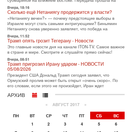
субмариной на Ближнем Востоке. Передача прошла на
30-07-2026, 17:59
Иран доведет Трампа до крайних мер? Разбор и
Вчера, 18:16
Сколько ещё Нетаниягу продержится у власти?
оценка от военного обозревателя Давида Шарпа
«Нетаниягу вечен?» — почему предстоящие выборы в
Ситуация вокруг противостояния Ирана и США накаляется
Израиле могут стать самыми интригующими? Биньямин
с каждым днем. Почему Трамп в самый последний момент
Нетаниягу снова уверенно заявляет, что победа на
отменил решение о нанесении тяжелых ударов
Вчера, 11:52
30-07-2026, 16:54
Трамп опять грозит Тегерану - Новости
Покупатель авиакомпании «Аркия» намерен
Это главные новости дня на канале ITON-TV. Самое важное
запретить полеты по субботам!
в стране и мире. Смотрите и слушайте прямо сейчас!
Вокруг возможной продажи авиакомпании «Аркия»
разгорается громкий конфликт.
Вчера, 08:51
Трамп пригрозил Ирану ударом - НОВОСТИ
30-07-2026, 08:16
05/08/2026
Трамп готовит удар по Ирану - НОВОСТИ 30/07/2026
Президент США Дональд Трамп сегодня заявил, что
Президент США Дональд Трамп сегодня рассматривает
Ормузский пролив может быть открыт «очень скоро». По
возможность масштабной военной операции против Ирана
его словам, если этого не произойдет, Иран ждет
после ракетной атаки на американскую базу в
АРХИВ
29-07-2026, 18:28
Трамп взбешен атакой на базы! Иран играет с огнем.
«
АВГУСТ 2017
»
Израиль меняет курс
В эфире телеканала ITON-TV политолог Цви Маген,
ПН
ВТ
СР
ЧТ
ПТ
СБ
ВС
дипломат, в прошлом - старший офицер военной разведки
АМАН, глава спецслужбы "Натив", ‎Чрезвычайный и
1
2
3
4
5
6
29-07-2026, 15:31