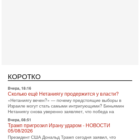
Сегодня, 08:20
«Дракон» усилил ВМС Израиля - НОВОСТИ
06/08/2026
Германия передала Израилю новейшую подводную лодку
АХИ «Дракон», которую называют самой мощной
КОРОТКО
субмариной на Ближнем Востоке. Передача прошла на
Вчера, 18:16
Сколько ещё Нетаниягу продержится у власти?
«Нетаниягу вечен?» — почему предстоящие выборы в
Израиле могут стать самыми интригующими? Биньямин
Нетаниягу снова уверенно заявляет, что победа на
Вчера, 08:51
Трамп пригрозил Ирану ударом - НОВОСТИ
05/08/2026
Президент США Дональд Трамп сегодня заявил, что