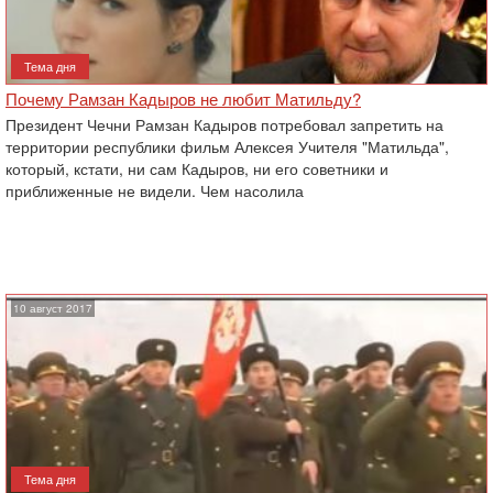
Тема дня
Почему Рамзан Кадыров не любит Матильду?
Президент Чечни Рамзан Кадыров потребовал запретить на
территории республики фильм Алексея Учителя "Матильда",
который, кстати, ни сам Кадыров, ни его советники и
приближенные не видели. Чем насолила
10 август 2017
Тема дня