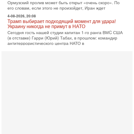
Ормузский пролив может быть открыт «очень скоро». По
его словам, если этого не произойдет, Иран ждет
4-08-2026, 20:08
Трамп выбирает подходящий момент для удара!
Украину никогда не примут в НАТО
Сегодня гость нашей студии капитан 1-го ранга ВМC США
(в отставке) Гарри (Юрий) Табах, в прошлом: командир
антитеррористического центра НАТО в
3-08-2026, 19:07
«Либо в армию — либо в тюрьму?»
Ситуация вокруг призыва ультраортодоксов в ЦАХАЛ
достигла точки кипения. Попытки принять закон,
освобождающий уклоняющихся харедим от арестов,
3-08-2026, 17:18
Хватит отменять атаки! ЦАХАЛ - не игрушка!
Израиль готов ударить по Ирану!
В эфире телеканала ITON-TV Григорий Тамар, офицер
ЦАХАЛа в отставке, писатель, журналист, военный историк.
Ведет программу Александр Гур-Арье.
3-08-2026, 15:23
Иран задыхается. КСИР готовит удар! Россия теряет
последних союзников. Путин - псих!
В эфире ITON-TV доктор Эльдар Намазов , историк,