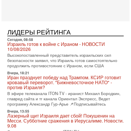
(в отставке) Гарри (Юрий) Табах, в прошлом: командир
антитеррористического центра НАТО в
3-08-2026, 19:07
«Либо в армию — либо в тюрьму?»
Ситуация вокруг призыва ультраортодоксов в ЦАХАЛ
ЛИДЕРЫ РЕЙТИНГА
достигла точки кипения. Попытки принять закон,
освобождающий уклоняющихся харедим от арестов,
Сегодня, 08:58
Израиль готов к войне с Ираном - НОВОСТИ
3-08-2026, 17:18
10/08/2026
Хватит отменять атаки! ЦАХАЛ - не игрушка!
Высокопоставленный представитель израильских сил
Израиль готов ударить по Ирану!
безопасности заявил, что Израиль готов самостоятельно
В эфире телеканала ITON-TV Григорий Тамар, офицер
продолжить противостояние с Ираном, если США
ЦАХАЛа в отставке, писатель, журналист, военный историк.
Ведет программу Александр Гур-Арье.
Вчера, 18:21
Иран празднует победу над Трампом. КСИР готовит
3-08-2026, 15:23
кровавый переворот. "Бижневосточное НАТО" -
Иран задыхается. КСИР готовит удар! Россия теряет
против Израиля?
последних союзников. Путин - псих!
В эфире телеканала ITON-TV - иранист Михаил Бородкин,
В эфире ITON-TV доктор Эльдар Намазов , историк,
главред сайта и тг канала Ориентал Экспресс, Ведет
политолог, в прошлом – помощник Президента
программу Александр Гур-Арье 📌Подписывайтесь
Азербайджана Гейдара Алиева . Ведет программу
Вчера, 13:55
Александр
Лазерный щит Израиля дает сбой! Покушенин на
Месси. Субботние сражения в Иерусалиме. Новости.
3-08-2026, 11:09
Выборы в Израиле в опасности?! ШАБАК формирует
9.08
спецотдел