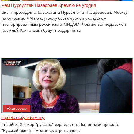
Чем Нурсултан Назарбаев Кремлю не угодил
Визит президента Казахстана Нурсултана Назарбаева в Москву
на открытие ЧМ по футболу был омрачен скандалом,
инспирированным российским МИДОМ. Чем же так недоволен
Кремль? Какие шаги будут предприняты
18 июнь 2018
Живи весело
Про женскую измену
Еврейский юмор "русских" израильтян. Все ролики проекта
"Русский акцент" можно смотреть здесь