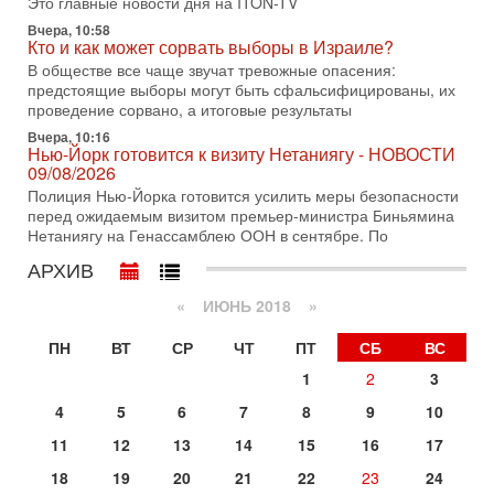
Это главные новости дня на ITON-TV
В этом выпуске мы разбираем одну из самых тревожных
Вчера, 10:58
тем израильской политики. Известно, что израильская
Кто и как может сорвать выборы в Израиле?
Служба общей безопасности (ШАБАК) создала
В обществе все чаще звучат тревожные опасения:
предстоящие выборы могут быть сфальсифицированы, их
3-08-2026, 08:32
Трамп и Иран: последний шанс - НОВОСТИ
проведение сорвано, а итоговые результаты
03/08/2026
Вчера, 10:16
Президент США Дональд Трамп объявил о возобновлении
Нью-Йорк готовится к визиту Нетаниягу - НОВОСТИ
переговоров с Ираном, но Тегеран пока не подтвердил
09/08/2026
готовность к диалогу. По словам американского
Полиция Нью-Йорка готовится усилить меры безопасности
перед ожидаемым визитом премьер-министра Биньямина
2-08-2026, 08:42
Нетаниягу на Генассамблею ООН в сентябре. По
Трамп отменил удар по Ирану - НОВОСТИ
02/08/2026
АРХИВ
Президент США Дональд Трамп сегодня заявил об отмене
подготовленного удара по Ирану после обращений
«
ИЮНЬ 2018
»
Тегерана и других стран региона. По его словам,
ПН
ВТ
СР
ЧТ
ПТ
СБ
ВС
1-08-2026, 17:50
«Русский голос» Израиля: кто заберет его на этот
1
2
3
раз?
Голоса русскоязычных репатриантов не раз кардинально
4
5
6
7
8
9
10
меняли политический ландшафт Израиля. Достаточно
11
12
13
14
15
16
17
вспомнить взлет партии «Исраэль ба-алия», когда
18
19
20
21
22
23
24
31-07-2026, 17:00