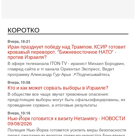
Сегодня, 08:58
Израиль готов к войне с Ираном - НОВОСТИ
10/08/2026
Высокопоставленный представитель израильских сил
безопасности заявил, что Израиль готов самостоятельно
КОРОТКО
продолжить противостояние с Ираном, если США
Вчера, 18:21
Иран празднует победу над Трампом. КСИР готовит
кровавый переворот. "Бижневосточное НАТО" -
против Израиля?
В эфире телеканала ITON-TV - иранист Михаил Бородкин,
главред сайта и тг канала Ориентал Экспресс, Ведет
программу Александр Гур-Арье 📌Подписывайтесь
Вчера, 10:58
Кто и как может сорвать выборы в Израиле?
В обществе все чаще звучат тревожные опасения:
предстоящие выборы могут быть сфальсифицированы, их
проведение сорвано, а итоговые результаты
Вчера, 10:16
Нью-Йорк готовится к визиту Нетаниягу - НОВОСТИ
09/08/2026
Полиция Нью-Йорка готовится усилить меры безопасности
перед ожидаемым визитом премьер-министра Биньямина