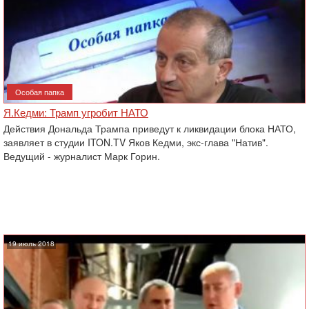
Особая папка
Я.Кедми: Трамп угробит НАТО
Действия Дональда Трампа приведут к ликвидации блока НАТО,
заявляет в студии ITON.TV Яков Кедми, экс-глава "Натив".
Ведущий - журналист Марк Горин.
19 июль 2018