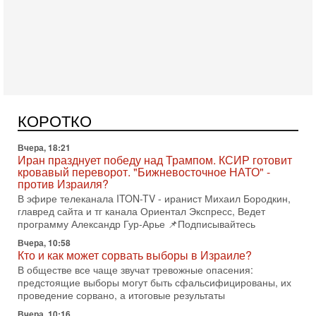
Сегодня, 08:58
Израиль готов к войне с Ираном - НОВОСТИ
10/08/2026
Высокопоставленный представитель израильских сил
безопасности заявил, что Израиль готов самостоятельно
КОРОТКО
продолжить противостояние с Ираном, если США
Вчера, 18:21
Иран празднует победу над Трампом. КСИР готовит
кровавый переворот. "Бижневосточное НАТО" -
против Израиля?
В эфире телеканала ITON-TV - иранист Михаил Бородкин,
главред сайта и тг канала Ориентал Экспресс, Ведет
программу Александр Гур-Арье 📌Подписывайтесь
Вчера, 10:58
Кто и как может сорвать выборы в Израиле?
В обществе все чаще звучат тревожные опасения:
предстоящие выборы могут быть сфальсифицированы, их
проведение сорвано, а итоговые результаты
Вчера, 10:16