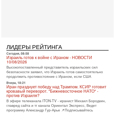
4-08-2026, 20:08
Трамп выбирает подходящий момент для удара!
Украину никогда не примут в НАТО
Сегодня гость нашей студии капитан 1-го ранга ВМC США
(в отставке) Гарри (Юрий) Табах, в прошлом: командир
антитеррористического центра НАТО в
3-08-2026, 19:07
«Либо в армию — либо в тюрьму?»
Ситуация вокруг призыва ультраортодоксов в ЦАХАЛ
ЛИДЕРЫ РЕЙТИНГА
достигла точки кипения. Попытки принять закон,
освобождающий уклоняющихся харедим от арестов,
Сегодня, 08:58
Израиль готов к войне с Ираном - НОВОСТИ
3-08-2026, 17:18
10/08/2026
Хватит отменять атаки! ЦАХАЛ - не игрушка!
Высокопоставленный представитель израильских сил
Израиль готов ударить по Ирану!
безопасности заявил, что Израиль готов самостоятельно
В эфире телеканала ITON-TV Григорий Тамар, офицер
продолжить противостояние с Ираном, если США
ЦАХАЛа в отставке, писатель, журналист, военный историк.
Ведет программу Александр Гур-Арье.
Вчера, 18:21
Иран празднует победу над Трампом. КСИР готовит
3-08-2026, 15:23
кровавый переворот. "Бижневосточное НАТО" -
Иран задыхается. КСИР готовит удар! Россия теряет
против Израиля?
последних союзников. Путин - псих!
В эфире телеканала ITON-TV - иранист Михаил Бородкин,
В эфире ITON-TV доктор Эльдар Намазов , историк,
главред сайта и тг канала Ориентал Экспресс, Ведет
политолог, в прошлом – помощник Президента
программу Александр Гур-Арье 📌Подписывайтесь
Азербайджана Гейдара Алиева . Ведет программу