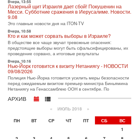
Вчера, 13:55
Александр
Лазерный щит Израиля дает сбой! Покушенин на
Месси. Субботние сражения в Иерусалиме. Новости.
3-08-2026, 11:09
Выборы в Израиле в опасности?! ШАБАК формирует
9.08
спецотдел
Это главные новости дня на ITON-TV
В этом выпуске мы разбираем одну из самых тревожных
Вчера, 10:58
тем израильской политики. Известно, что израильская
Кто и как может сорвать выборы в Израиле?
Служба общей безопасности (ШАБАК) создала
В обществе все чаще звучат тревожные опасения:
предстоящие выборы могут быть сфальсифицированы, их
3-08-2026, 08:32
Трамп и Иран: последний шанс - НОВОСТИ
проведение сорвано, а итоговые результаты
03/08/2026
Вчера, 10:16
Президент США Дональд Трамп объявил о возобновлении
Нью-Йорк готовится к визиту Нетаниягу - НОВОСТИ
переговоров с Ираном, но Тегеран пока не подтвердил
09/08/2026
готовность к диалогу. По словам американского
Полиция Нью-Йорка готовится усилить меры безопасности
перед ожидаемым визитом премьер-министра Биньямина
2-08-2026, 08:42
Нетаниягу на Генассамблею ООН в сентябре. По
Трамп отменил удар по Ирану - НОВОСТИ
02/08/2026
АРХИВ
Президент США Дональд Трамп сегодня заявил об отмене
подготовленного удара по Ирану после обращений
«
ИЮЛЬ 2018
»
Тегерана и других стран региона. По его словам,
ПН
ВТ
СР
ЧТ
ПТ
СБ
ВС
1-08-2026, 17:50
«Русский голос» Израиля: кто заберет его на этот
1
раз?
Голоса русскоязычных репатриантов не раз кардинально
2
3
4
5
6
7
8