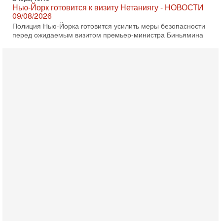
Нью-Йорк готовится к визиту Нетаниягу - НОВОСТИ
09/08/2026
Полиция Нью-Йорка готовится усилить меры безопасности
перед ожидаемым визитом премьер-министра Биньямина
Нетаниягу на Генассамблею ООН в сентябре. По
8-08-2026, 16:56
Еврейский кандидат в арабской партии — зачем?
Израильская политика может получить неожиданный
поворот: еврейский кандидат — на реальном месте в
списке одной из арабских партий. Причем речь идет
7-08-2026, 16:55
Арабо-еврейская партия изменит всё? Если
появится...
Может ли в Израиле появиться полноценный арабо-
еврейский политический альянс? Что произойдет с
политическим раскладом сил, если арабский список
6-08-2026, 17:49
Оснащен ли израильский «Дракон» ядерным
оружием?
Израиль получил от Германии новейшую подводную лодку
АХИ «Дракон» (Drakon), которая уже стала самой дорогой
субмариной в истории ЦАХАЛ. Но почему её