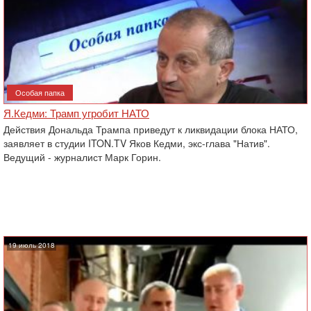
Особая папка
Я.Кедми: Трамп угробит НАТО
Действия Дональда Трампа приведут к ликвидации блока НАТО,
заявляет в студии ITON.TV Яков Кедми, экс-глава "Натив".
Ведущий - журналист Марк Горин.
19 июль 2018