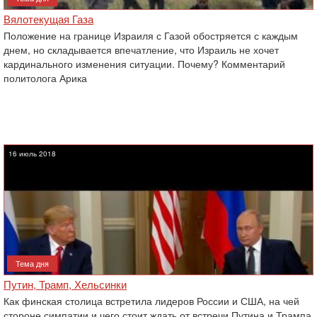
Вялотекущая Газа
Положение на границе Израиля с Газой обостряется с каждым
днем, но складывается впечатление, ‎что Израиль не хочет
кардинального изменения ситуации. Почему? Комментарий
политолога Арика
16 июль 2018
Тема дня
Путин, Трамп, Хельсинки
Как финская столица встретила лидеров России и США, на чей
стороне симпатии и чего стоит ждать от встречи Путина и Трампа