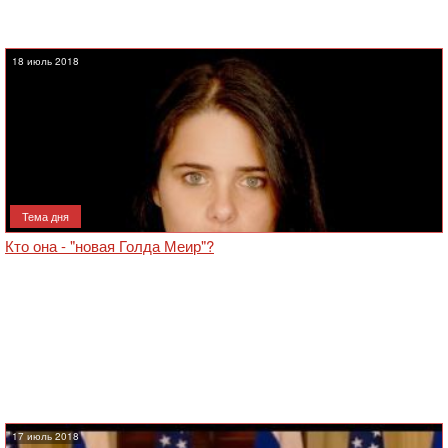
18 июль 2018
Тема дня
Кто она - "новая Голда Меир"?
17 июль 2018