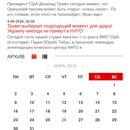
Трамп готовит удар по Ирану - НОВОСТИ 30/07/2026
Президент США Дональд Трамп сегодня заявил, что
Президент США Дональд Трамп сегодня рассматривает
Ормузский пролив может быть открыт «очень скоро». По
возможность масштабной военной операции против Ирана
его словам, если этого не произойдет, Иран ждет
после ракетной атаки на американскую базу в
4-08-2026, 20:08
Трамп выбирает подходящий момент для удара!
29-07-2026, 18:28
Украину никогда не примут в НАТО
Трамп взбешен атакой на базы! Иран играет с огнем.
Израиль меняет курс
Сегодня гость нашей студии капитан 1-го ранга ВМC США
В эфире телеканала ITON-TV политолог Цви Маген,
(в отставке) Гарри (Юрий) Табах, в прошлом: командир
дипломат, в прошлом - старший офицер военной разведки
антитеррористического центра НАТО в
АМАН, глава спецслужбы "Натив", ‎Чрезвычайный и
АРХИВ
29-07-2026, 15:31
Иран готовит наземное вторжение. Израиль
«
ИЮЛЬ 2018
»
повышает готовность. Развязка все ближе!
В эфире телеканала ITON-TV Григорий Тамар, офицер
ПН
ВТ
СР
ЧТ
ПТ
СБ
ВС
ЦАХАЛа в отставке, писатель, журналист, военный историк.
1
Ведет программу Александр Гур-Арье.
2
3
4
5
6
7
8
29-07-2026, 11:48
Соцработники выходит на "тропу войны" с местными
9
10
11
12
13
14
15
властями
Около 7 400 социальных работников по всему Израилю
16
17
18
19
20
21
22
могут перейти к акциям протеста. Гистадрут объявил о
23
24
25
26
27
28
29
начале трудового спора между Профсоюзом
30
31
Сегодня, 08:20