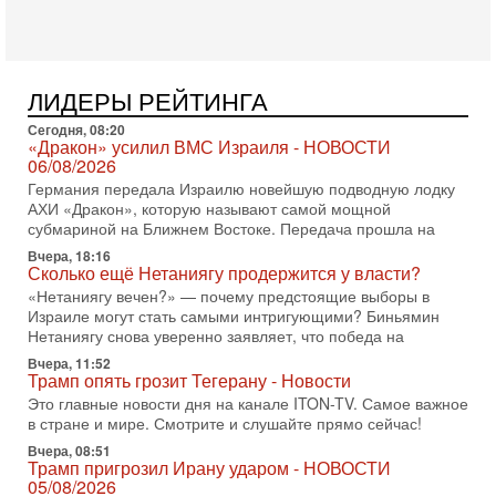
хочет эскалации, но КСИР готовит взрыв!
В эфире телеканала ITON-TV СЕРГЕЙ МИГДАЛЬ, эксперт
по вопросам безопасности, офицер запаса
Международного управления полиции Израиля, автор
ЛИДЕРЫ РЕЙТИНГА
31-07-2026, 09:02
Битва за разоружение ХАМАСа - НОВОСТИ
Сегодня, 08:20
«Дракон» усилил ВМС Израиля - НОВОСТИ
31/07/2026
06/08/2026
Сегодня президент США Дональд Трамп заявил о
Германия передала Израилю новейшую подводную лодку
достижении исторического соглашения о полном
АХИ «Дракон», которую называют самой мощной
разоружении ХАМАСа и других вооруженных группировок в
субмариной на Ближнем Востоке. Передача прошла на
30-07-2026, 17:59
Вчера, 18:16
Иран доведет Трампа до крайних мер? Разбор и
Сколько ещё Нетаниягу продержится у власти?
оценка от военного обозревателя Давида Шарпа
«Нетаниягу вечен?» — почему предстоящие выборы в
Ситуация вокруг противостояния Ирана и США накаляется
Израиле могут стать самыми интригующими? Биньямин
с каждым днем. Почему Трамп в самый последний момент
Нетаниягу снова уверенно заявляет, что победа на
отменил решение о нанесении тяжелых ударов
Вчера, 11:52
30-07-2026, 16:54
Трамп опять грозит Тегерану - Новости
Покупатель авиакомпании «Аркия» намерен
Это главные новости дня на канале ITON-TV. Самое важное
запретить полеты по субботам!
в стране и мире. Смотрите и слушайте прямо сейчас!
Вокруг возможной продажи авиакомпании «Аркия»
Вчера, 08:51
разгорается громкий конфликт.
Трамп пригрозил Ирану ударом - НОВОСТИ
30-07-2026, 08:16
05/08/2026