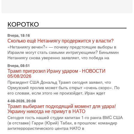
субмариной на Ближнем Востоке. Передача прошла на
Вчера, 18:16
Сколько ещё Нетаниягу продержится у власти?
КОРОТКО
«Нетаниягу вечен?» — почему предстоящие выборы в
Израиле могут стать самыми интригующими? Биньямин
Нетаниягу снова уверенно заявляет, что победа на
Вчера, 08:51
Трамп пригрозил Ирану ударом - НОВОСТИ
05/08/2026
Президент США Дональд Трамп сегодня заявил, что
Ормузский пролив может быть открыт «очень скоро». По
его словам, если этого не произойдет, Иран ждет
4-08-2026, 20:08
Трамп выбирает подходящий момент для удара!
Украину никогда не примут в НАТО
Сегодня гость нашей студии капитан 1-го ранга ВМC США
(в отставке) Гарри (Юрий) Табах, в прошлом: командир
антитеррористического центра НАТО в
3-08-2026, 19:07
«Либо в армию — либо в тюрьму?»
Ситуация вокруг призыва ультраортодоксов в ЦАХАЛ
достигла точки кипения. Попытки принять закон,