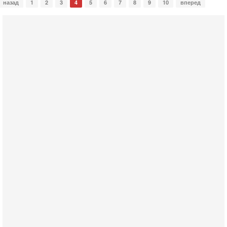
назад
1
2
3
4
5
6
7
8
9
10
вперед
Сегодня, 08:20
«Дракон» усилил ВМС Израиля - НОВОСТИ
06/08/2026
Германия передала Израилю новейшую подводную лодку
АХИ «Дракон», которую называют самой мощной