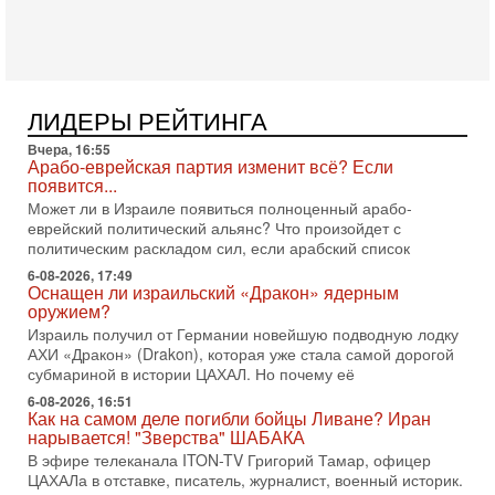
Президент США Дональд Трамп объявил о возобновлении
переговоров с Ираном, но Тегеран пока не подтвердил
готовность к диалогу. По словам американского
2-08-2026, 08:42
Трамп отменил удар по Ирану - НОВОСТИ
ЛИДЕРЫ РЕЙТИНГА
02/08/2026
Президент США Дональд Трамп сегодня заявил об отмене
Вчера, 16:55
подготовленного удара по Ирану после обращений
Арабо-еврейская партия изменит всё? Если
Тегерана и других стран региона. По его словам,
появится...
Может ли в Израиле появиться полноценный арабо-
1-08-2026, 17:50
еврейский политический альянс? Что произойдет с
«Русский голос» Израиля: кто заберет его на этот
политическим раскладом сил, если арабский список
раз?
Голоса русскоязычных репатриантов не раз кардинально
6-08-2026, 17:49
Оснащен ли израильский «Дракон» ядерным
меняли политический ландшафт Израиля. Достаточно
оружием?
вспомнить взлет партии «Исраэль ба-алия», когда
Израиль получил от Германии новейшую подводную лодку
31-07-2026, 17:00
АХИ «Дракон» (Drakon), которая уже стала самой дорогой
Тайны закрытых дверей: о чём на самом деле
субмариной в истории ЦАХАЛ. Но почему её
молчат Трамп и Нетаньяху?
6-08-2026, 16:51
Недавний визит премьер-министра Израиля Биньямина
Как на самом деле погибли бойцы Ливане? Иран
Нетаньяху в США и его встреча с Дональдом Трампом
нарывается! "Зверства" ШАБАКА
оставили больше вопросов, чем ответов. Полная
В эфире телеканала ITON-TV Григорий Тамар, офицер
31-07-2026, 15:18
ЦАХАЛа в отставке, писатель, журналист, военный историк.
Иран готовит покушение на Нетаниягу! Трамп не