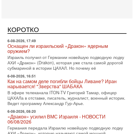
Вчера, 16:55
Арабо-еврейская партия изменит всё? Если
появится...
Может ли в Израиле появиться полноценный арабо-
еврейский политический альянс? Что произойдет с
КОРОТКО
политическим раскладом сил, если арабский список
6-08-2026, 17:49
Оснащен ли израильский «Дракон» ядерным
оружием?
Израиль получил от Германии новейшую подводную лодку
АХИ «Дракон» (Drakon), которая уже стала самой дорогой
субмариной в истории ЦАХАЛ. Но почему её
6-08-2026, 16:51
Как на самом деле погибли бойцы Ливане? Иран
нарывается! "Зверства" ШАБАКА
В эфире телеканала ITON-TV Григорий Тамар, офицер
ЦАХАЛа в отставке, писатель, журналист, военный историк.
Ведет программу Александр Гур-Арье.
6-08-2026, 08:20
«Дракон» усилил ВМС Израиля - НОВОСТИ
06/08/2026
Германия передала Израилю новейшую подводную лодку
АХИ «Дракон», которую называют самой мощной