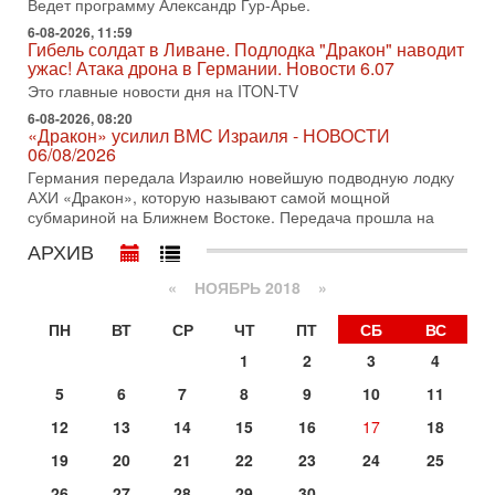
Ведет программу Александр Гур-Арье.
хочет эскалации, но КСИР готовит взрыв!
6-08-2026, 11:59
В эфире телеканала ITON-TV СЕРГЕЙ МИГДАЛЬ, эксперт
Гибель солдат в Ливане. Подлодка "Дракон" наводит
по вопросам безопасности, офицер запаса
ужас! Атака дрона в Германии. Новости 6.07
Международного управления полиции Израиля, автор
Это главные новости дня на ITON-TV
31-07-2026, 09:02
6-08-2026, 08:20
Битва за разоружение ХАМАСа - НОВОСТИ
«Дракон» усилил ВМС Израиля - НОВОСТИ
31/07/2026
06/08/2026
Сегодня президент США Дональд Трамп заявил о
Германия передала Израилю новейшую подводную лодку
достижении исторического соглашения о полном
АХИ «Дракон», которую называют самой мощной
разоружении ХАМАСа и других вооруженных группировок в
субмариной на Ближнем Востоке. Передача прошла на
30-07-2026, 17:59
АРХИВ
Иран доведет Трампа до крайних мер? Разбор и
оценка от военного обозревателя Давида Шарпа
«
НОЯБРЬ 2018
»
Ситуация вокруг противостояния Ирана и США накаляется
с каждым днем. Почему Трамп в самый последний момент
ПН
ВТ
СР
ЧТ
ПТ
СБ
ВС
отменил решение о нанесении тяжелых ударов
1
2
3
4
30-07-2026, 16:54
Покупатель авиакомпании «Аркия» намерен
5
6
7
8
9
10
11
запретить полеты по субботам!
12
13
14
15
16
17
18
Вокруг возможной продажи авиакомпании «Аркия»
разгорается громкий конфликт.
19
20
21
22
23
24
25
30-07-2026, 08:16
26
27
28
29
30