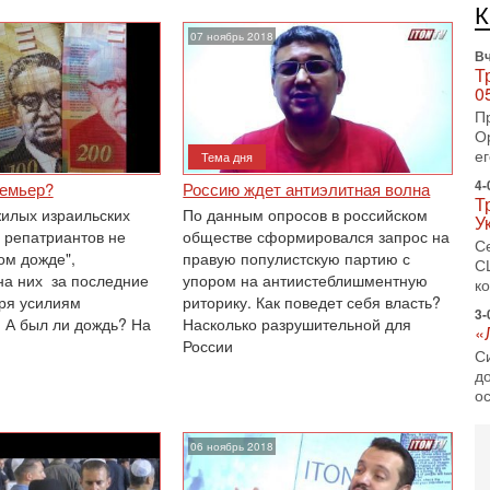
И
Н
07 ноябрь 2018
Вч
Т
0
П
О
ег
Тема дня
4-
ремьер?
Россию ждет антиэлитная волна
Т
илых израильских
По данным опросов в российском
У
 репатриантов не
обществе сформировался запрос на
С
ом дожде",
правую популистскую партию с
С
а них за последние
упором на антиистеблишментную
к
аря усилиям
риторику. Как поведет себя власть?
3-
. А был ли дождь? На
Насколько разрушительной для
«
России
С
до
о
3-
Х
06 ноябрь 2018
И
В