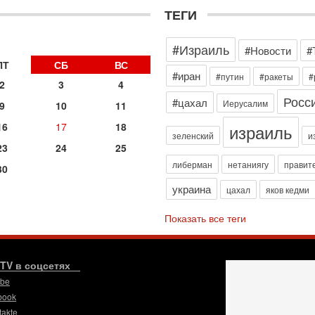
3
ТЕГИ
П
в
И
#Израиль
#Новости
#
29
ПТ
СБ
ВС
Т
#иран
#путин
#ракеты
#
о
2
3
4
В
Росс
#цахал
Иерусалим
9
10
11
д
р
израиль
16
17
18
‎
зеленский
и
23
24
25
29
либерман
нетаниягу
правит
И
30
п
украина
цахал
яков кедми
В
Ц
Показать все теги
и
29
С
м
.TV в соцсетях
О
ube
мо
book
н
takte