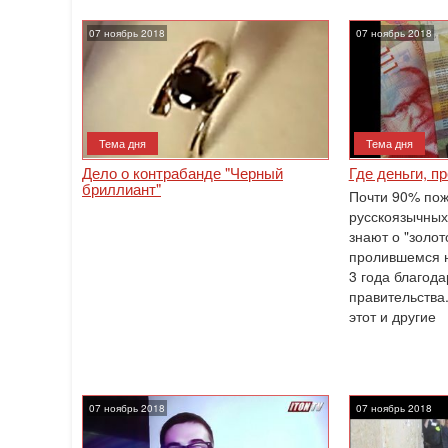
07 ноябрь 2018
07 ноябрь 2018
Тема дня
Тема дня
Дело о контрабанде "Черный
Где деньги, п
бриллиант"
Почти 90% пож
русскоязычных
знают о "золот
пролившемся н
3 года благод
правительства
этот и другие
07 ноябрь 2018
07 ноябрь 2018