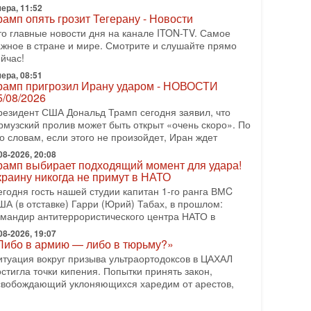
ера, 11:52
еждународного управления полиции Израиля, автор
рамп опять грозит Тегерану - Новости
-07-2026, 09:02
то главные новости дня на канале ITON-TV. Самое
итва за разоружение ХАМАСа - НОВОСТИ
ажное в стране и мире. Смотрите и слушайте прямо
1/07/2026
йчас!
егодня президент США Дональд Трамп заявил о
ера, 08:51
остижении исторического соглашения о полном
рамп пригрозил Ирану ударом - НОВОСТИ
азоружении ХАМАСа и других вооруженных
5/08/2026
руппировок в
резидент США Дональд Трамп сегодня заявил, что
-07-2026, 17:59
рмузский пролив может быть открыт «очень скоро». По
ран доведет Трампа до крайних мер? Разбор и
о словам, если этого не произойдет, Иран ждет
ценка от военного обозревателя Давида Шарпа
08-2026, 20:08
итуация вокруг противостояния Ирана и США
рамп выбирает подходящий момент для удара!
акаляется с каждым днем. Почему Трамп в самый
краину никогда не примут в НАТО
оследний момент отменил решение о нанесении
егодня гость нашей студии капитан 1-го ранга ВМC
яжелых ударов
ША (в отставке) Гарри (Юрий) Табах, в прошлом:
омандир антитеррористического центра НАТО в
-07-2026, 16:54
окупатель авиакомпании «Аркия» намерен
08-2026, 19:07
апретить полеты по субботам!
Либо в армию — либо в тюрьму?»
округ возможной продажи авиакомпании «Аркия»
итуация вокруг призыва ультраортодоксов в ЦАХАЛ
азгорается громкий конфликт.
стигла точки кипения. Попытки принять закон,
свобождающий уклоняющихся харедим от арестов,
-07-2026, 08:16
рамп готовит удар по Ирану - НОВОСТИ