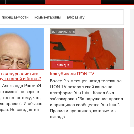
посещаемости
комментариям
алфавиту
траница 9
07 ноябрь 2018
Тема дня
тная журналистика
Как убивали ITON-TV
у троллей и ботов?
Более 2-х месяцев назад телеканал
 Александр РонкинЯ -
ITON-TV потерял свой канал на
по жизни" не верю в
платформе YouTube. Канал был
 только потому, что,
заблокирован "За нарушение правил
ло правое". И обычно
и принципов сообщества YouTube".
рав. Но сегодня тот
Правил и принципов, которые мы
никогда
Вч
С
«