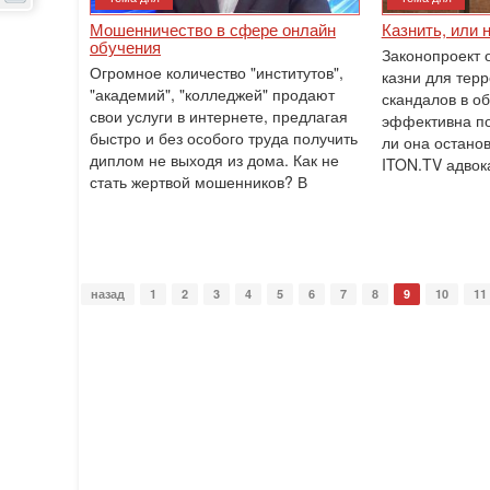
Мошенничество в сфере онлайн
Казнить, или 
обучения
Законопроект 
Огромное количество "институтов",
казни для тер
"академий", "колледжей" продают
скандалов в об
свои услуги в интернете, предлагая
эффективна по
быстро и без особого труда получить
ли она остано
диплом не выходя из дома. Как не
ITON.TV адвок
стать жертвой мошенников? В
назад
1
2
3
4
5
6
7
8
9
10
11