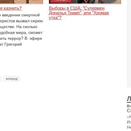
2-
Т
не казнить?
Выборы в США: "Супермен
0
Дональд Трамп", или "Хромая
о введении смертной
П
утка"?
рористов вызвал серию
о
ществе. На сколько
о
с
добная мера, сможет
вить террор? В эфире
1-
ат Григорий
«
р
Г
м
в
31
Т
вперед
м
Н
Н
о
Вч
31
С
И
«
х
И
В
Н
э