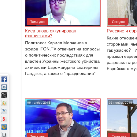
Тема дня
Сегодня
Киев вновь оккупирован
Русские и евр
фашистами?
Какие отношен
Политолог Кирилл Молчанов в
сторонами, чь
эфире ITON.TV отвечает на вопросы
так ужасно? И
о политических последствиях для
призвал евреев
властей Украины жестокого убийства
разрешил стро
активистки Евромайдана Екатерины
Еврейского му
Гандзюк, а также о "праздновании"
06 ноябрь 2018
06 ноябрь 2018
Тема дня
Тема дня