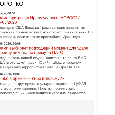
зраиле могут стать самыми интригующими? Биньямин
КОРОТКО
етаниягу снова уверенно заявляет, что победа на
ера, 08:51
рамп пригрозил Ирану ударом - НОВОСТИ
5/08/2026
резидент США Дональд Трамп сегодня заявил, что
рмузский пролив может быть открыт «очень скоро». По
о словам, если этого не произойдет, Иран ждет
08-2026, 20:08
рамп выбирает подходящий момент для удара!
краину никогда не примут в НАТО
егодня гость нашей студии капитан 1-го ранга ВМC
ША (в отставке) Гарри (Юрий) Табах, в прошлом:
омандир антитеррористического центра НАТО в
08-2026, 19:07
Либо в армию — либо в тюрьму?»
итуация вокруг призыва ультраортодоксов в ЦАХАЛ
стигла точки кипения. Попытки принять закон,
свобождающий уклоняющихся харедим от арестов,
08-2026, 17:18
ватит отменять атаки! ЦАХАЛ - не игрушка!
зраиль готов ударить по Ирану!
 эфире телеканала ITON-TV Григорий Тамар, офицер