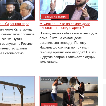
Ц
и
3-
Черным по белому
И
т
еи. Странная пара
М.Финкель: Кто на самом деле
В
виноват в геноциде армян?
ия могут быть между
п
Почему евреев обвиняют в геноциде
е совместное прошлое
А
армян? Кто на самом деле
 все же Путин
А
организовал геноцид. Почему
 вернуться в Россию,
3-
Израиль до сих пор не признал
ительство здания
В
геноцид армянского народа? На эти
зея стоимостью
ф
и другие вопросы отвечает в студии
В
телеканала
те
С
3-
Т
06 ноябрь 2018
0
П
в
не
а
Тема дня