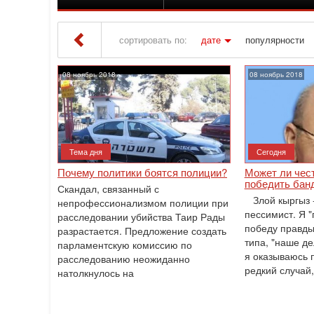
сортировать по:
дате
популярности
Iton TV
» Материалы за Ноябрь 2018 года » С
08 ноябрь 2018
08 ноябрь 2018
Тема дня
Сегодня
Почему политики боятся полиции?
Может ли чес
победить банд
Скандал, связанный с
Злой кыргыз -
непрофессионализмом полиции при
пессимист. Я "
расследовании убийства Таир Рады
победу правды,
разрастается. Предложение создать
типа, "наше де
парламентскую комиссию по
я оказываюсь п
расследованию неожиданно
редкий случай,
натолкнулось на